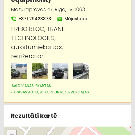
Kravas auto, apkope un rezerves daļas
Mazjumpravas 47, Rīga, LV-1063
Kravu pārvadājumi: auto
+371 29423373
Mājaslapa
FRIBO BLOC, TRANE
Saldēšanas iekārtas
TECHNOLOGIES,
aukstumiekārtas,
refrižeratori
SALDĒŠANAS IEKĀRTAS
KRAVAS AUTO, APKOPE UN REZERVES DAĻAS
AUTO KONDICIONĒŠANAS SISTĒMAS, AUTOREFRIŽERATORI
KRAVU PĀRVADĀJUMI: AUTO
AUTOTRANSPORTS
DZINĒJI, MOTORI, TO REMONTS
Rezultāti kartē
AUTO REZERVES DAĻU TIRDZNIECĪBA
+