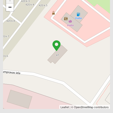
−
Leaflet
| ©
OpenStreetMap
contributors