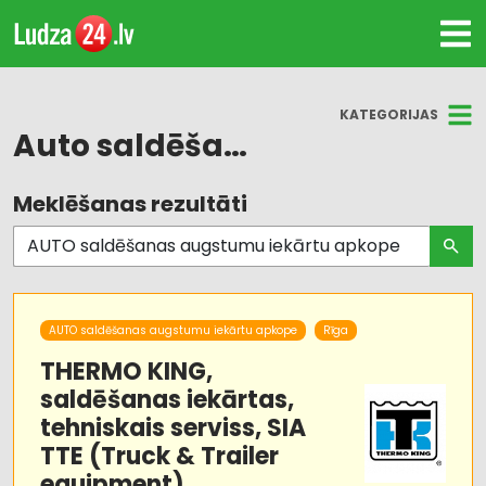
KATEGORIJAS
Auto saldēšanas augstumu iekārtu apkope
Meklēšanas rezultāti
Visas nozares
Auto kondicionēšanas sistēmas,
autorefrižeratori
Auto rezerves daļu tirdzniecība
AUTO saldēšanas augstumu iekārtu apkope
Rīga
THERMO KING,
Autotransports
saldēšanas iekārtas,
tehniskais serviss, SIA
Dzinēji, motori, to remonts
TTE (Truck & Trailer
equipment)