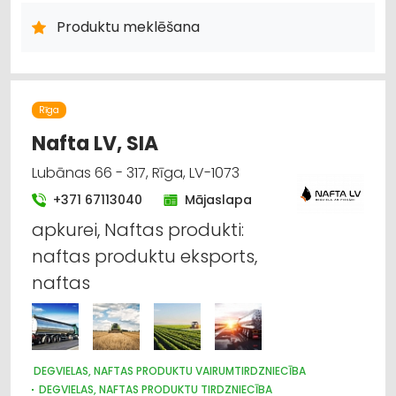
IEKRAUŠANAS UN IZKRAUŠANAS TEHNIKA
Produktu meklēšana
INTERNETVEIKALI, E-KOMERCIJA
LABORATORIJAS IEKĀRTAS UN PIEDERUMI
LAUKSAIMNIECĪBAS PAKALPOJUMI
LAUKSAIMNIECĪBAS TEHNIKAS UN TRAKTORTEHNIKAS
TIRDZNIECĪBA
Rīga
LAUKSAIMNIECĪBAS TEHNIKAS UN TRAKTORTEHNIKAS REZERVES
DAĻAS
Nafta LV, SIA
LAUKSAIMNIECĪBAS TEHNIKAS UN TRAKTORTEHNIKAS
LABOŠANA, REMONTS
Lubānas 66 - 317, Rīga, LV-1073
KOKAPSTRĀDE
SADZĪVES TEHNIKAS TIRDZNIECĪBA
+371 67113040
Mājaslapa
SADZĪVES TEHNIKAS VAIRUMTIRDZNIECĪBA
MEDICĪNAS TEHNIKA, INSTRUMENTI, PRECES UN PIEDERUMI
apkurei, Naftas produkti:
naftas produktu eksports,
naftas
DEGVIELAS, NAFTAS PRODUKTU VAIRUMTIRDZNIECĪBA
DEGVIELAS, NAFTAS PRODUKTU TIRDZNIECĪBA