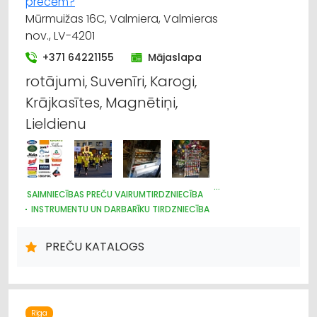
precēm?
Internetveikali, e-komercija
Mūrmuižas 16C, Valmiera, Valmieras
nov., LV-4201
Suvenīri, dāvanas
+371 64221155
Mājaslapa
Agroķīmija, mēslošanas līdzekļi
rotājumi, Suvenīri, Karogi,
Krājkasītes, Magnētiņi,
Apavi: tirdzniecība
Lieldienu
Apģērbi: rūpnieciskā ražošana, šūšana
Apģērbi: tirdzniecība
SAIMNIECĪBAS PREČU VAIRUMTIRDZNIECĪBA
INSTRUMENTU UN DARBARĪKU TIRDZNIECĪBA
PLASTMASAS IZSTRĀDĀJUMI
DARBA AIZSARDZĪBAS LĪDZEKĻI, FORMASTĒRPI, DARBA APĢĒRBI
PREČU KATALOGS
UN APAVI; TIRDZNIECĪBA
TRAUKI
HIGIĒNAS PRECES
IEPAKOJUMS, IESAIŅOŠANA
DĀRZA TEHNIKA UN INVENTĀRS
SĒKLAS UN STĀDI
Rīga