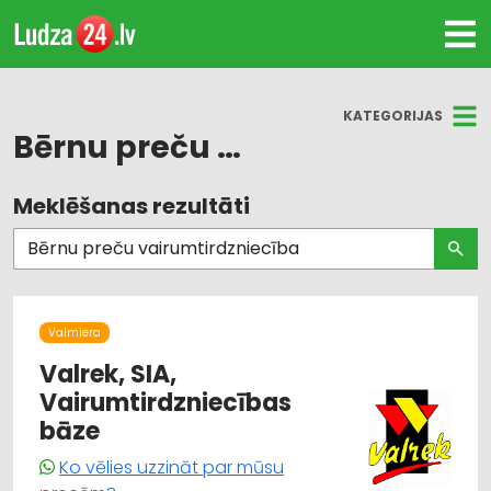
KATEGORIJAS
Bērnu preču vairumtirdzniecība
Meklēšanas rezultāti
Visas nozares
Bērnu preču tirdzniecība
Darba aizsardzības līdzekļi, formastērpi, darba
apģērbi un apavi; tirdzniecība
Valmiera
Valrek, SIA,
Dārza tehnika un inventārs
Vairumtirdzniecības
bāze
Higiēnas preces
Ko vēlies uzzināt par mūsu