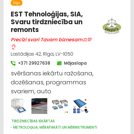
DĀRZA TEHNIKA UN INVENTĀRS
Rīga
AUGKOPĪBA UN TEHNISKĀS KULTŪRAS
EST Tehnoloģijas, SIA,
Svaru tirdzniecība un
remonts
Precīzi svari Tavam biznesam⚖💯
👌
Lastādijas 42, Rīga, LV-1050
+371 29927638
Mājaslapa
svēršanas iekārtu ražošana,
dozēšanas, programmas
svariem, auto
TIRDZNIECĪBAS IEKĀRTAS
METROLOĢIJA, MĒRAPARĀTI UN MĒRINSTRUMENTI
NOLIKTAVU TEHNIKA UN APRĪKOJUMS