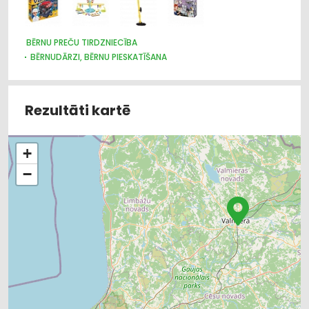
BĒRNU PREČU TIRDZNIECĪBA
BĒRNUDĀRZI, BĒRNU PIESKATĪŠANA
BĒRNU PREČU VAIRUMTIRDZNIECĪBA
BĒRNU UN JAUNIEŠU BRĪVĀ LAIKA ORGANIZĒŠANA, NOMETNES
SPORTA ORGANIZĀCIJAS
Rezultāti kartē
SPORTA UN TŪRISMA PREČU TIRDZNIECĪBA
SPORTA UN TŪRISMA PREČU VAIRUMTIRDZNIECĪBA
MEDICĪNISKĀ PALĪDZĪBA: REHABILITĀCIJA
+
IZGLĪTĪBA: VISPĀRĒJĀ
−