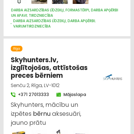
DARBA AIZSARDZĪBAS LĪDZEKĻI, FORMASTĒRPI, DARBA APĢĒRBI
UN APAVI; TIRDZNIECĪBA
DARBA AIZSARDZĪBAS LĪDZEKĻI, DARBA APĢĒRBI;
VAIRUMTIRDZNIECĪBA
APĢĒRBI: RŪPNIECISKĀ RAŽOŠANA, ŠŪŠANA
APAVI: TIRDZNIECĪBA
APĢĒRBI: TIRDZNIECĪBA
SUVENĪRI, DĀVANAS
Rīga
Skyhunters.lv,
izglītojošas, attīstošas
preces bērniem
Senču 2, Rīga, LV-1012
+371 27013333
Mājaslapa
Skyhunters, mācību un
izpētes
bērnu
aksesuāri,
jauno prātu