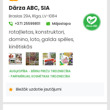
Dārza ABC, SIA
Braslas 29A, Rīga, LV-1084
+371 25599801
Mājaslapa
rotaļlietas, konstruktori,
domino, loto, galda spēles,
kinētiskās
AUGĻKOPĪBA
BĒRNU PREČU TIRDZNIECĪBA
PARFIMĒRIJAS, KOSMĒTIKAS TIRDZNIECĪBA
SUVENĪRI, DĀVANAS
SAIMNIECĪBAS PREČU TIRDZNIECĪBA
HIGIĒNAS PRECES
Biežāk uzdotie jautājumi
ZOOPRECES, DZĪVNIEKU KOPŠANA UN APRŪPE
INTERNETVEIKALI, E-KOMERCIJA
ĶĪMISKĀS PRECES
HOBIJA PRECES
SĒKLAS UN STĀDI
AGROĶĪMIJA, MĒSLOŠANAS LĪDZEKĻI