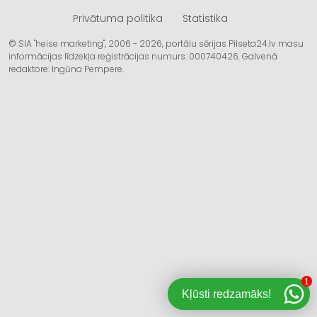
Privātuma politika
Statistika
© SIA "heise marketing", 2006 - 2026, portālu sērijas Pilseta24.lv masu
informācijas līdzekļa reģistrācijas numurs: 000740426. Galvenā
redaktore: Ingūna Pempere.
1
Kļūsti redzamāks!