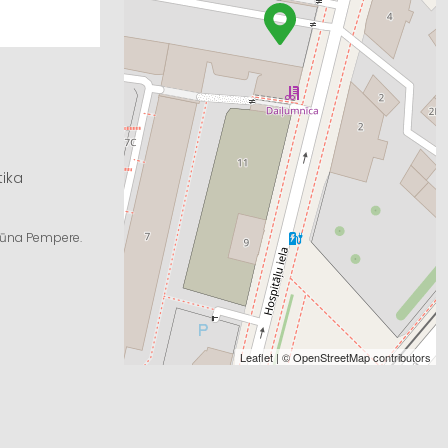
tika
ngūna Pempere.
Leaflet
| ©
OpenStreetMap
contributors