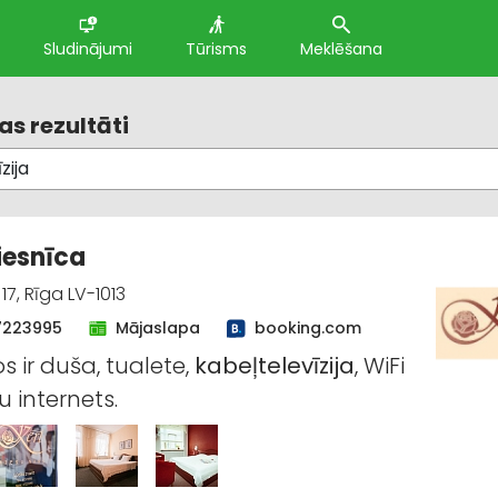
Sludinājumi
Tūrisms
Meklēšana
s rezultāti
viesnīca
17, Rīga LV-1013
7223995
Mājaslapa
booking.com
 ir duša, tualete,
kabeļtelevīzija
, WiFi
 internets.