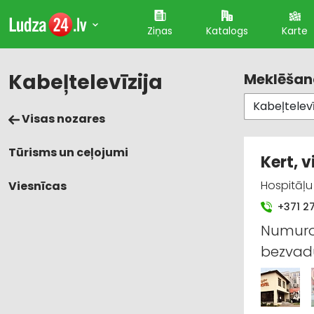
Ziņas
Katalogs
Karte
Kabeļtelevīzija
Meklēšana
Visas nozares
Tūrisms un ceļojumi
Kert, 
Hospitāļu 
Viesnīcas
+371 2
Numuros
bezvadu