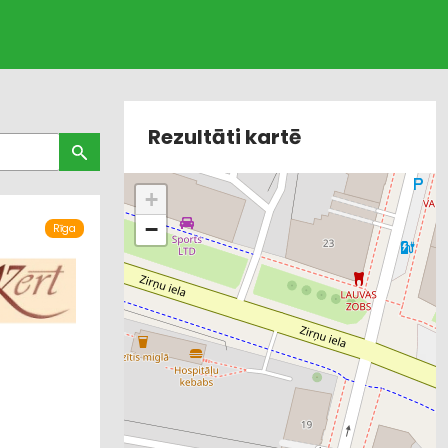
Rezultāti kartē
+
−
Rīga