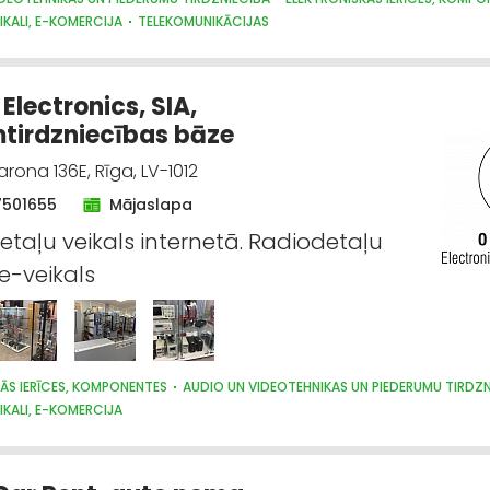
IKALI, E-KOMERCIJA
TELEKOMUNIKĀCIJAS
Electronics, SIA,
tirdzniecības bāze
arona 136E, Rīga, LV-1012
7501655
Mājaslapa
etaļu veikals internetā. Radiodetaļu
 e-veikals
ĀS IERĪCES, KOMPONENTES
AUDIO UN VIDEOTEHNIKAS UN PIEDERUMU TIRDZN
IKALI, E-KOMERCIJA