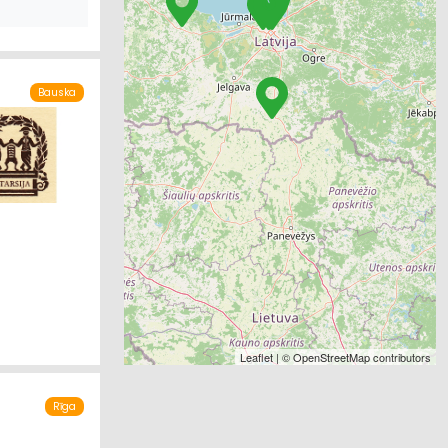
Bauska
Leaflet
| ©
OpenStreetMap
contributors
Rīga