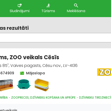
Sludinājumi
Tūrisms
Meklēšana
s rezultāti
s, ZOO veikals Cēsīs
s 85", Vaives pagasts, Cēsu nov., LV-4136
5674909
Mājaslapa
ARĪBA
ZOOPRECES, DZĪVNIEKU KOPŠANA UN APRŪPE
DZĪVNIEKU TIRDZNIEC
etveikals