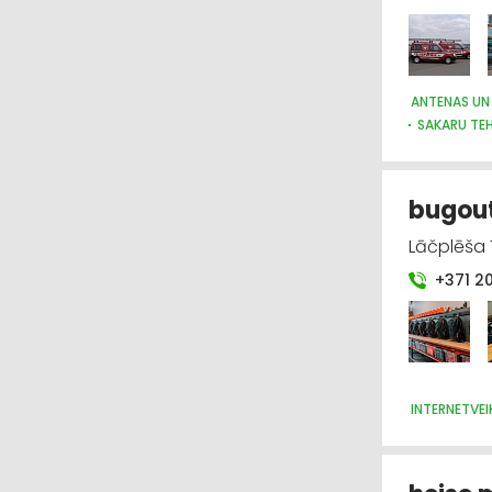
ANTENAS UN
SAKARU TEH
SAKARU TEH
VĀJSTRĀVAS
bugout
Lāčplēša 7
+371 2
INTERNETVEI