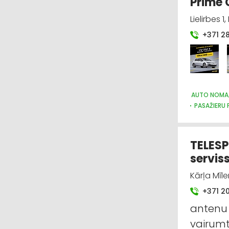
Prime 
Lielirbes 1
+371 2
AUTO NOMA;
PASAŽIERU
TELESP
serviss
Kārļa Mīle
+371 2
antenu 
vairumt