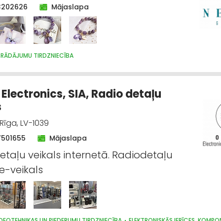
3202626
Mājaslapa
STRĀDĀJUMU TIRDZNIECĪBA
Electronics, SIA, Radio detaļu
s
, Rīga, LV-1039
7501655
Mājaslapa
etaļu veikals internetā. Radiodetaļu
 e-veikals
DEOTEHNIKAS UN PIEDERUMU TIRDZNIECĪBA
ELEKTRONISKĀS IERĪCES, KOMPO