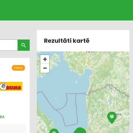
Rezultāti kartē
+
−
Cēsis
ĪBA