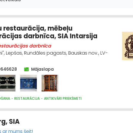
 restaurācija, mēbeļu
rācijas darbnīca, SIA Intarsija
estaurācijas darbnīca
ni", Lepšas, Rundāles pagasts, Bauskas nov., LV-
9646628
Mājaslapa
OŠANA
RESTAURĀCIJA
ANTIKVĀRI PRIEKŠMETI
g, SIA
s ar mums šeit!