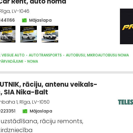
Car Rent, auto noma
, Rīga, LV-1046
8441166
Mājaslapa
 VIEGLIE AUTO
AUTOTRANSPORTS
AUTOBUSU, MIKROAUTOBUSU NOMA
 PĀRVADĀJUMI
NOMA
UTNIK, rāciju, antenu veikals-
, SIA Nika-Balt
nbaha 1, Rīga, LV-1050
0223351
Mājaslapa
uzstādīšana, rāciju remonts,
irdzniecība