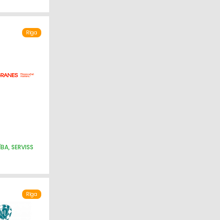
Rīga
BA, SERVISS
Rīga