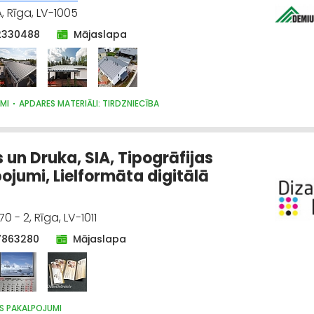
, Rīga, LV-1005
2330488
Mājaslapa
MI
APDARES MATERIĀLI: TIRDZNIECĪBA
 un Druka, SIA, Tipogrāfijas
ojumi, Lielformāta digitālā
0 - 2, Rīga, LV-1011
7863280
Mājaslapa
AS PAKALPOJUMI