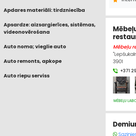
Apdares materiāli: tirdzniecība
Apsardze: aizsargierīces, sistēmas,
Mēbeļu
videonovērošana
restau
Auto noma; vieglie auto
Mēbeļu r
"Lepšukal
Auto remonts, apkope
3901
+371 2
Auto riepu serviss
MĒBEĻU LAB
Demiur
Sazinie