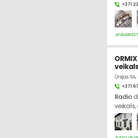
+371 2
JUVELIERIZ
ORMIX 
veikal
Ūnijas 11A
+371 6
Radio
d
veikals,
AUDIO UN VI