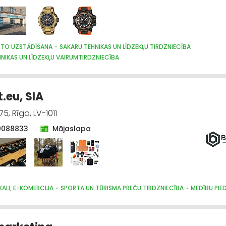
 TO UZSTĀDĪŠANA
SAKARU TEHNIKAS UN LĪDZEKĻU TIRDZNIECĪBA
NIKAS UN LĪDZEKĻU VAIRUMTIRDZNIECĪBA
NIKAS UN LĪDZEKĻU LABOŠANA, SERVISS
PULKSTEŅU TIRDZNIECĪBA
TELEVĪZ
 TĪKLI
APSARDZE: AIZSARGIERĪCES, SISTĒMAS, VIDEONOVĒROŠANA
.eu, SIA
5, Rīga, LV-1011
0088833
Mājaslapa
KALI, E-KOMERCIJA
SPORTA UN TŪRISMA PREČU TIRDZNIECĪBA
MEDĪBU PIE