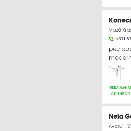
Konecra
Mazā Krast
+371 6
pēc pas
moderni
IEKRAUŠANA
CELTNIECĪB
Nela G
Avotu 1, Rī