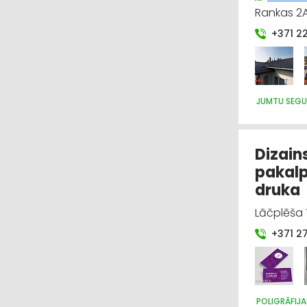
Rankas 2A
+371 2
JUMTU SEGU
Dizains
pakalp
druka
Lāčplēša 7
+371 2
POLIGRĀFIJ