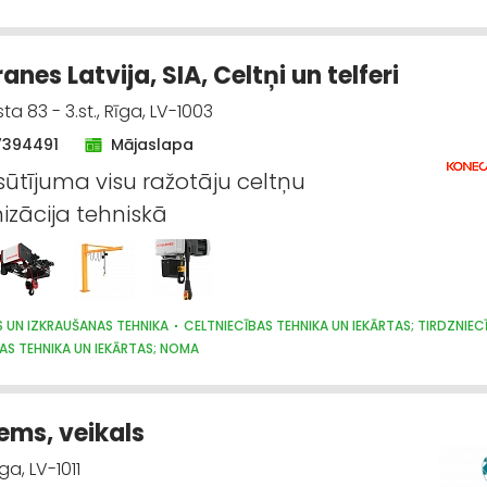
nes Latvija, SIA, Celtņi un telferi
a 83 - 3.st., Rīga, LV-1003
7394491
Mājaslapa
ūtījuma visu ražotāju celtņu
zācija tehniskā
S UN IZKRAUŠANAS TEHNIKA
CELTNIECĪBAS TEHNIKA UN IEKĀRTAS; TIRDZNIECĪ
AS TEHNIKA UN IEKĀRTAS; NOMA
ems, veikals
ga, LV-1011