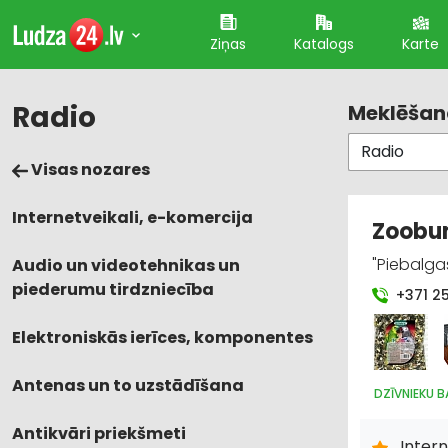
Ziņas
Katalogs
Karte
Radio
Meklēšana
Visas nozares
Internetveikali, e-komercija
Zoobum
"Piebalga
Audio un videotehnikas un
piederumu tirdzniecība
+371 2
Elektroniskās ierīces, komponentes
Antenas un to uzstādīšana
DZĪVNIEKU B
Antikvāri priekšmeti
Intern