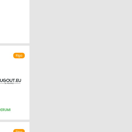
IJA
Rīga
DERUMI
Rīga