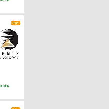
Rīga
IECĪBA