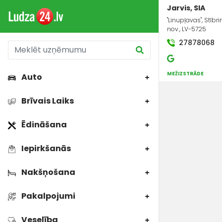
Jarvis, SIA
"Linupļavas", Stībr
nov., LV-5725
27878068
MEŽIZSTRĀDE
Auto
Brīvais Laiks
Ēdināšana
Iepirkšanās
Nakšņošana
Pakalpojumi
Veselība