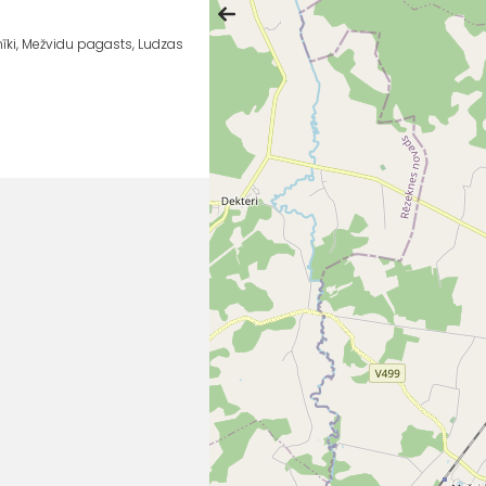
inīki, Mežvidu pagasts, Ludzas