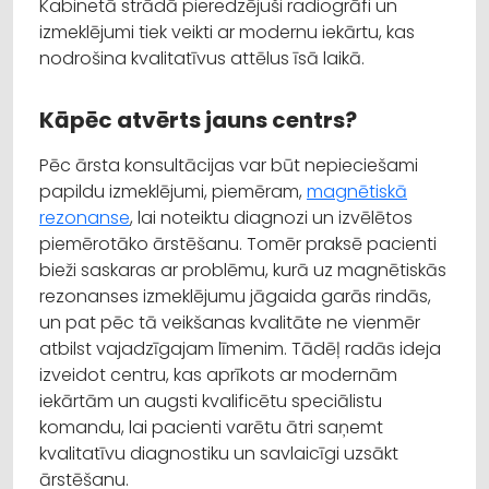
Kabinetā strādā pieredzējuši radiogrāfi un
izmeklējumi tiek veikti ar modernu iekārtu, kas
nodrošina kvalitatīvus attēlus īsā laikā.
Kāpēc atvērts jauns centrs?
Pēc ārsta konsultācijas var būt nepieciešami
papildu izmeklējumi, piemēram,
magnētiskā
rezonanse
, lai noteiktu diagnozi un izvēlētos
piemērotāko ārstēšanu. Tomēr praksē pacienti
bieži saskaras ar problēmu, kurā uz magnētiskās
rezonanses izmeklējumu jāgaida garās rindās,
un pat pēc tā veikšanas kvalitāte ne vienmēr
atbilst vajadzīgajam līmenim. Tādēļ radās ideja
izveidot centru, kas aprīkots ar modernām
iekārtām un augsti kvalificētu speciālistu
komandu, lai pacienti varētu ātri saņemt
kvalitatīvu diagnostiku un savlaicīgi uzsākt
ārstēšanu.