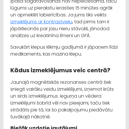
Īpaša sagatavošanās nav nepieciešama, taču
lūgums uz pierakstu ierasties 15 minūtes agrāk
un apmeklēt labierīcības. Ja jums tiks veikts
izmeklējums ar kontrastvielu
, tad pirms tam ir
jāpārliecinās par jūsu nieru stāvokli, jānodod
analīzes uz kreatinīna līmeni un GFĀ.
Savukārt klepus lēkmju gadījumā ir jāpaņem līdzi
medikaments, kas mazina klepu.
Kādus izmeklējumus veic centrā?
Jaunajā magnētiskās rezonanses centrā tiek
sniegti vairāku veidu izmeklējumi, izņemot krūts
un sirds izmeklējumus. Iegurņa un vēdera
izmeklējumi šobrīd vēl nav pieejami, taču tiek
strādāts pie tā, lai šo pakalpojumu piedāvātu
tuvākajā nākotnē.
Biežāk uzdotie jautājumi