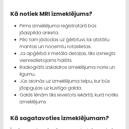
Kā notiek MRI izmeklējums?
Pirms izmeklējuma reģistratūrā būs
jāaizpilda anketa.
Pēc tam jādodas uz ģērbtuvi, lai atstātu
mantas un noņemtu rotaslietas.
Ja apģērbā ir metāla detaļas, tiks izsniegts
vienreizlietojams halāts.
Radiogrāfs izskaidros izmeklējuma norisi un
ilgumu.
Jūs aicinās uz izmeklējuma telpu, kur būs
jāapguļas uz kustīga galda.
Galds lēnām tiks ievietots iekārtā, kurā notiks
izmeklējums.
Kā sagatavoties izmeklējumam?