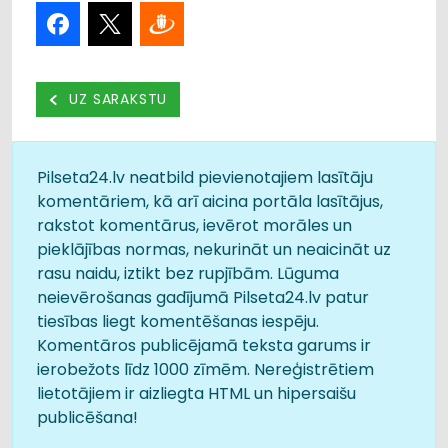
UZ SARAKSTU
Pilseta24.lv neatbild pievienotajiem lasītāju
komentāriem, kā arī aicina portāla lasītājus,
rakstot komentārus, ievērot morāles un
pieklājības normas, nekurināt un neaicināt uz
rasu naidu, iztikt bez rupjībām. Lūguma
neievērošanas gadījumā Pilseta24.lv patur
tiesības liegt komentēšanas iespēju.
Komentāros publicējamā teksta garums ir
ierobežots līdz 1000 zīmēm. Nereģistrētiem
lietotājiem ir aizliegta HTML un hipersaišu
publicēšana!