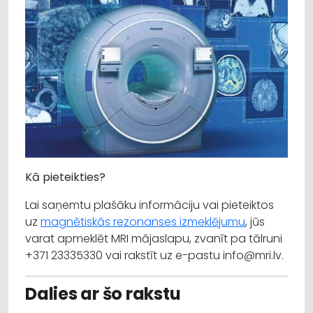
Kā pieteikties?
Lai saņemtu plašāku informāciju vai pieteiktos
uz
magnētiskās rezonanses izmeklējumu
, jūs
varat apmeklēt MRI mājaslapu, zvanīt pa tālruni
+371 23335330 vai rakstīt uz e-pastu info@mri.lv.
Dalies ar šo rakstu