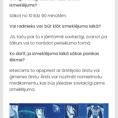
izmeklējums?
Sākot no 10 līdz 90 minūtēm.
Vai radinieks var būt klāt izmeklējuma laikā?
Jā, taču par to ir jāinformē savlaicīgi, zvanot pa
tālruni vai to norādot pieteikuma formā.
Ko darīt, ja izmeklējuma laikā sākas panikas
lēkme?
Ieteicams to apspriest ar ārstējošo ārstu vai
ģimenes ārstu. Ārsts var nozīmēt nomierinošu
medikamentu, kas būs jāiedzer savlaicīgi pirms
izmeklējuma.