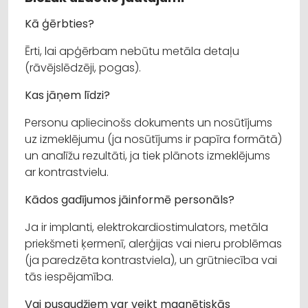
Kā ģērbties?
Ērti, lai apģērbam nebūtu metāla detaļu
(rāvējslēdzēji, pogas).
Kas jāņem līdzi?
Personu apliecinošs dokuments un nosūtījums
uz izmeklējumu (ja nosūtījums ir papīra formātā)
un analīžu rezultāti, ja tiek plānots izmeklējums
ar kontrastvielu.
Kādos gadījumos jāinformē personāls?
Ja ir implanti, elektrokardiostimulators, metāla
priekšmeti ķermenī, alerģijas vai nieru problēmas
(ja paredzēta kontrastviela), un grūtniecība vai
tās iespējamība.
Vai pusaudžiem var veikt magnētiskās