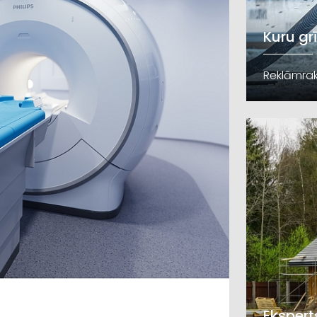
Kuru gr
Reklāmrak
Ekspert