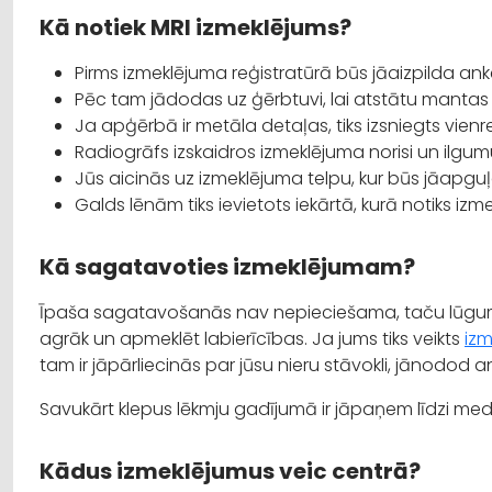
Kā notiek MRI izmeklējums?
Pirms izmeklējuma reģistratūrā būs jāaizpilda ank
Pēc tam jādodas uz ģērbtuvi, lai atstātu mantas
Ja apģērbā ir metāla detaļas, tiks izsniegts vienr
Radiogrāfs izskaidros izmeklējuma norisi un ilgum
Jūs aicinās uz izmeklējuma telpu, kur būs jāapgu
Galds lēnām tiks ievietots iekārtā, kurā notiks izm
Kā sagatavoties izmeklējumam?
Īpaša sagatavošanās nav nepieciešama, taču lūgums 
agrāk un apmeklēt labierīcības. Ja jums tiks veikts
izm
tam ir jāpārliecinās par jūsu nieru stāvokli, jānodod a
Savukārt klepus lēkmju gadījumā ir jāpaņem līdzi me
Kādus izmeklējumus veic centrā?