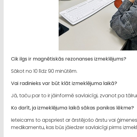
Cik ilgs ir magnētiskās rezonanses izmeklējums?
Sākot no 10 līdz 90 minūtēm.
Vai radinieks var būt klāt izmeklējuma laikā?
Jā, taču par to ir jāinformē savlaicīgi, zvanot pa tāl
Ko darīt, ja izmeklējuma laikā sākas panikas lēkme?
Ieteicams to apspriest ar ārstējošo ārstu vai ģimenes
medikamentu, kas būs jāiedzer savlaicīgi pirms izme