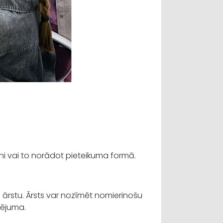
runi vai to norādot pieteikuma formā.
 ārstu. Ārsts var nozīmēt nomierinošu
klējuma.