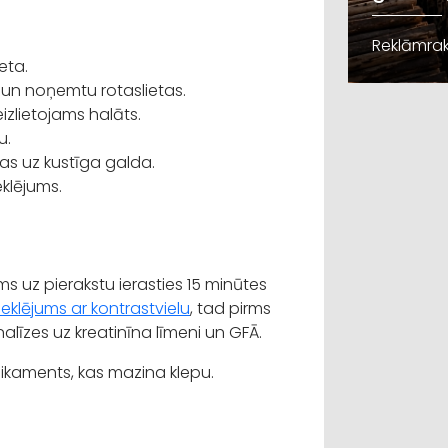
Reklāmrak
eta.
 un noņemtu rotaslietas.
eizlietojams halāts.
u.
ļas uz kustīga galda.
eklējums.
uz pierakstu ierasties 15 minūtes
eklējums ar kontrastvielu
, tad pirms
nalīzes uz kreatinīna līmeni un GFĀ.
dikaments, kas mazina klepu.