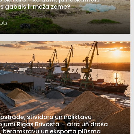
s gabals ir meža zeme?
sts
pstrāde, stividora un noliktavu
jumi Rīgas Brīvostā – ātra un droša
, beramkravu un eksporta plūsma