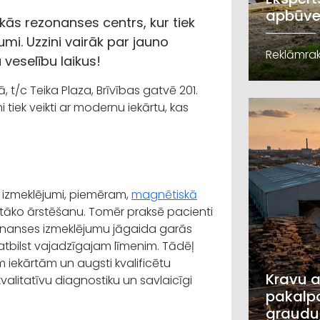
apbūve
skās rezonanses centrs, kur tiek
umi. Uzzini vairāk par jauno
Reklāmrak
 veselību laikus!
t/c Teika Plaza, Brīvības gatvē 201.
 tiek veikti ar modernu iekārtu, kas
u izmeklējumi, piemēram,
magnētiskā
rotāko ārstēšanu. Tomēr praksē pacienti
zonanses izmeklējumu jāgaida garās
atbilst vajadzīgajam līmenim. Tādēļ
 iekārtām un augsti kvalificētu
Kravu a
valitatīvu diagnostiku un savlaicīgi
pakalpo
graudu