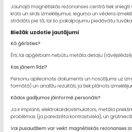
Jaunajā magnētiskās rezonanses centrā tiek sniegti v
krūts un sirds izmeklējumus. Iegurņa un vēdera izmeklē
strādāts pie tā, lai šo pakalpojumu piedāvātu tuvāk
Biežāk uzdotie jautājumi
Kā ģērbties?
Ērti, lai apģērbam nebūtu metāla detaļu (rāvējslēdzēj
Kas jāņem līdzi?
Personu apliecinošs dokuments un nosūtījums uz izme
formātā) un analīžu rezultāti, ja tiek plānots izmeklēj
Kādos gadījumos jāinformē personāls?
Ja ir implanti, elektrokardiostimulators, metāla priekšm
problēmas (ja paredzēta kontrastviela), un grūtniecī
Vai pusaudžiem var veikt magnētiskās rezonanses i