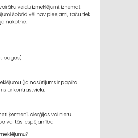
airāku veidu izmeklējumi, izņemot
jumi šobrīd vēl nav pieejami, taču tiek
ajā nākotnē.
i, pogas).
klējumu (ja nosūtījums ir papīra
ums ar kontrastvielu.
eti ķermenī, alerģijas vai nieru
ba vai tās iespējamība.
zmeklējumu?