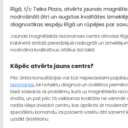
Rīgā, t/c Teika Plaza, atvērts jaunais magnēti
nodrošināti ātri un augstas kvalitātes izmeklēj
diagnostikas iespēju Rīgā un rūpējies par savu
Jaunais magnētiskās rezonanses centrs atrodas Rīgā, 
Kabinetā strādā pieredzējuši radiogrāfi un izmeklējumi
nodrošina kvalitatīvus attēlus īsā laikā.
Kāpēc atvērts jauns centrs?
Pēc ārsta konsultācijas var būt nepieciešami papild
rezonanse
, lai noteiktu diagnozi un izvēlētos piemē
bieži saskaras ar problēmu, kurā uz magnētiskās re
rindās, un pat pēc tā veikšanas kvalitāte ne vienmēr 
radās ideja izveidot centru, kas aprīkots ar modernām
speciālistu komandu, lai pacienti varētu ātri saņemt k
uzsākt ārstēšanu.