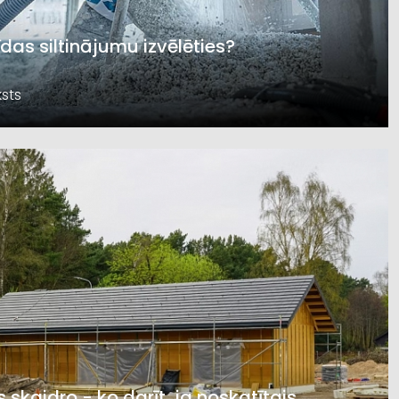
īdas siltinājumu izvēlēties?
sts
s skaidro - ko darīt, ja noskatītais