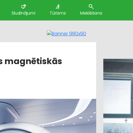
Sludinājumi
Tūrisms
Meklēšana
ns magnētiskās