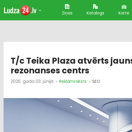
Ziņas
Katalogs
Karte
T/c Teika Plaza atvērts jau
rezonanses centrs
2026. gada 03. jūnijā
Reklāmraksts
SEO