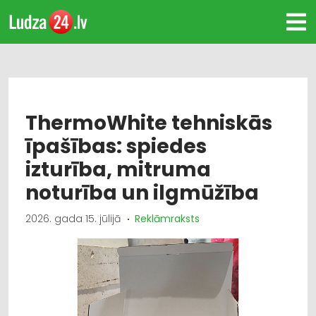
ThermoWhite tehniskās
īpašības: spiedes
izturība, mitruma
noturība un ilgmūžība
2026. gada 15. jūlijā
Reklāmraksts