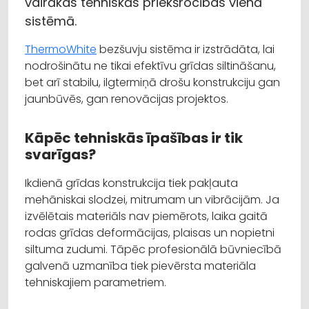
vairākas tehniskās priekšrocības vienā
sistēmā.
ThermoWhite
bezšuvju sistēma ir izstrādāta, lai
nodrošinātu ne tikai efektīvu grīdas siltināšanu,
bet arī stabilu, ilgtermiņā drošu konstrukciju gan
jaunbūvēs, gan renovācijas projektos.
Kāpēc tehniskās īpašības ir tik
svarīgas?
Ikdienā grīdas konstrukcija tiek pakļauta
mehāniskai slodzei, mitrumam un vibrācijām. Ja
izvēlētais materiāls nav piemērots, laika gaitā
rodas grīdas deformācijas, plaisas un nopietni
siltuma zudumi. Tāpēc profesionālā būvniecībā
galvenā uzmanība tiek pievērsta materiāla
tehniskajiem parametriem.