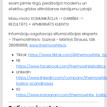
esam pirmie tirgū, piedāvājot modernu un
efektīvu grīdas siltināšanas risinājumu Latvijā.
Mūsu moto: KOMUNIKĀCIJA -> DARBĪBA ->
REZULTĀTS = APMIERINĀTS KLIENTS!
Informāciju sagatavoja siltumizolācijas eksperts
– ThermoWhite.lv. Saziņai – Mārtiņš Štrauss, tālr.
28086868,
www.thermowhite.lv
.
Tiktok:
https://www.tiktok.com/@thermowhite_bal
FB:
https://www.facebook.com/thermowhitebaltics
Linkedin:
https://www.linkedin.com/company/thermowhit
batics-scandinavia
IG:
https://www.instagram.com/thermowhite_baltic