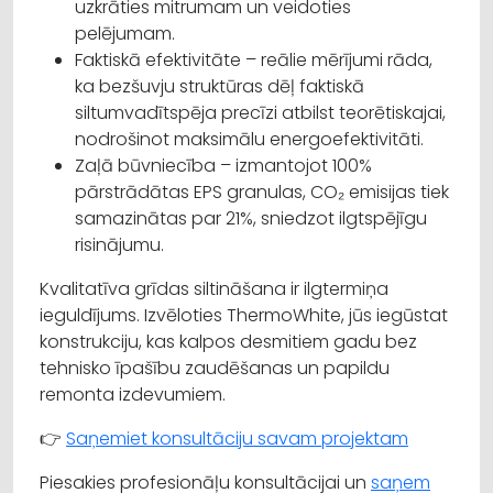
uzkrāties mitrumam un veidoties
pelējumam.
Faktiskā efektivitāte – reālie mērījumi rāda,
ka bezšuvju struktūras dēļ faktiskā
siltumvadītspēja precīzi atbilst teorētiskajai,
nodrošinot maksimālu energoefektivitāti.
Zaļā būvniecība – izmantojot 100%
pārstrādātas EPS granulas, CO₂ emisijas tiek
samazinātas par 21%, sniedzot ilgtspējīgu
risinājumu.
Kvalitatīva grīdas siltināšana ir ilgtermiņa
ieguldījums. Izvēloties ThermoWhite, jūs iegūstat
konstrukciju, kas kalpos desmitiem gadu bez
tehnisko īpašību zaudēšanas un papildu
remonta izdevumiem.
👉
Saņemiet konsultāciju savam projektam
Piesakies profesionāļu konsultācijai un
saņem