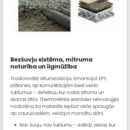
Bezšuvju sistēma, mitruma
noturība un ilgmūžība
Tradicionālā siltumizolācija, izmantojot EPS
plāksnes, ap komunikācijām bieži veido
tukšumus – defektus, kur rodas siltuma un
skaņas tiltiņi. ThermoWhite iestrādes tehnoloģija
nodrošina, ka materiāls ieplūst visās spraugās
ap cauruļvadiem, veidojot monolītu slāni.
Nav šuvju, nav tukšumu – izslēdz vietas, kur