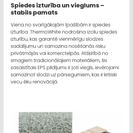
Spiedes izturība un vieglums –
stabils pamats
Viena no svarīgākajām īpašībām ir spiedes
izturība. ThermoWhite nodrošina izcilu spiedes
izturību, kas garantē vienmērīgu slodzes
sadalījumu un samazina nosēšanās risku
privātmājās vai komerctelpās. Atšķirībā no
smagiem tradicionālajiem materiāliem, šis
sasaistītais EPS pildījums ir ļoti viegls, ievērojami
samazinot slodzi uz pārsegumiem, kas ir kritiski
vecu ēku renovācijā.