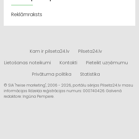
Reklāmraksts
Kam ir pilseta24.lv
Pilseta24.lv
Lietošanas noteikumi
Kontakti
Pieteikt uzņēmumu
Privātuma politika
Statistika
© SIA "heise marketing", 2006 - 2026, portālu sērijas Pilseta24.lv masu
informācijas līdzekļa reģistrācijas numurs: 000740426. Galvenā
redaktore: Ingūna Pempere.