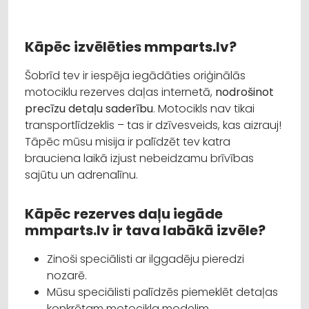
Kāpēc izvēlēties mmparts.lv?
Šobrīd tev ir iespēja iegādāties oriģinālās
motociklu rezerves daļas internetā,
nodrošinot
precīzu detaļu saderību
. Motocikls nav tikai
transportlīdzeklis – tas ir dzīvesveids, kas aizrauj!
Tāpēc mūsu misija ir palīdzēt tev katra
brauciena laikā izjust nebeidzamu brīvības
sajūtu un adrenalīnu.
Kāpēc rezerves daļu iegāde
mmparts.lv ir tava labākā izvēle?
Zinoši speciālisti ar ilggadēju pieredzi
nozarē.
Mūsu speciālisti palīdzēs piemeklēt detaļas
konkrētam motocikla modelim.