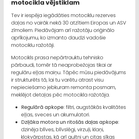
motocikla vējstiklam
Tev ir iespēja iegādāties motociklu rezerves
daļas no vairāk nekā 30 atzītiem Eiropas un ASV
zīmoliem. Piedāvājam arī ražotāju oriģinālo
aprīkojumu, ko izmanto daudzi vadošie
motociklu ražotāji.
Motocikls prasa nepārtrauktu tehnisko
pārbaudi, tomēr tā neaprobežojas tikai ar
regulāru eļļas maiņu. Tāpēc mūsu piedāvājums
ir strukturēts tā, lai tu varētu atrast visu
nepieciešamo jebkuram remonta posmam,
meklējot detaļas pēc motocikla ražotāja.
Regulārā apkope
: filtri, augstākās kvalitātes
eļļas, sveces un akumulatori.
Dziļāka motora un ritošās daļas apkope
:
dzinēja blīves, blīvslēgi, virzuļi, klaņi,
kloķvārpstas, kā arī gultņi un citas sīkas