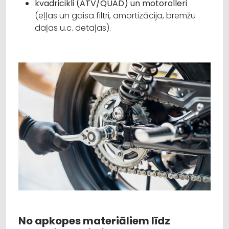
kvadricikli (ATV/QUAD) un motorolleri
(eļļas un gaisa filtri, amortizācija, bremžu
daļas u.c. detaļas).
No apkopes materiāliem līdz