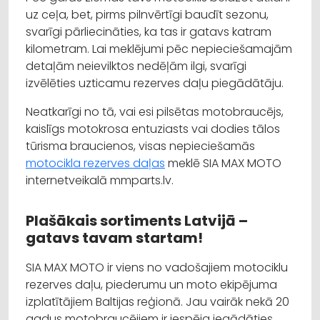
uz ceļa, bet, pirms pilnvērtīgi baudīt sezonu,
svarīgi pārliecināties, ka tas ir gatavs katram
kilometram. Lai meklējumi pēc nepieciešamajām
detaļām neievilktos nedēļām ilgi, svarīgi
izvēlēties uzticamu rezerves daļu piegādātāju.
Neatkarīgi no tā, vai esi pilsētas motobraucējs,
kaislīgs motokrosa entuziasts vai dodies tālos
tūrisma braucienos, visas nepieciešamās
motocikla rezerves daļas
meklē SIA MAX MOTO
internetveikalā mmparts.lv.
Plašākais sortiments Latvijā –
gatavs tavam startam!
SIA MAX MOTO ir viens no vadošajiem motociklu
rezerves daļu, piederumu un moto ekipējuma
izplatītājiem Baltijas reģionā. Jau vairāk nekā 20
gadus motobraucējiem ir iespēja iegādāties