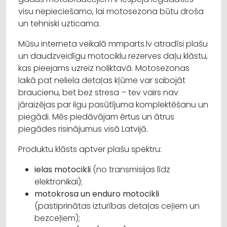
visu nepieciešamo, lai motosezona būtu droša
un tehniski uzticama.
Mūsu interneta veikalā mmparts.lv atradīsi plašu
un daudzveidīgu motociklu rezerves daļu klāstu,
kas pieejams uzreiz noliktavā. Motosezonas
laikā pat neliela detaļas kļūme var sabojāt
braucienu, bet bez stresa – tev vairs nav
jāraizējas par ilgu pasūtījuma komplektēšanu un
piegādi. Mēs piedāvājam ērtus un ātrus
piegādes risinājumus visā Latvijā.
Produktu klāsts aptver plašu spektru:
ielas motocikli
(no transmisijas līdz
elektronikai);
motokrosa un enduro motocikli
(pastiprinātas izturības detaļas ceļiem un
bezceļiem);