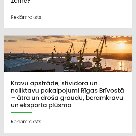
zeme?
Reklāmraksts
Kravu apstrāde, stividora un
noliktavu pakalpojumi Rīgas Brīvostā
– ātra un droša graudu, beramkravu
un eksporta plūsma
Reklāmraksts