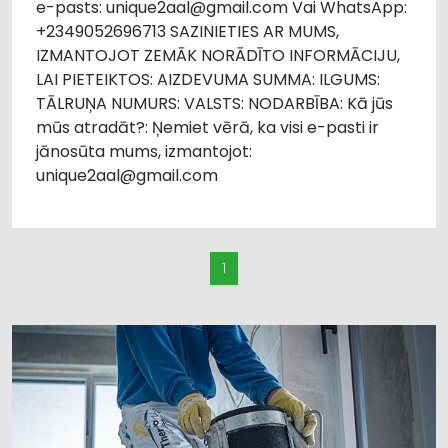
e-pasts: unique2aal@gmail.com Vai WhatsApp:
+2349052696713 SAZINIETIES AR MUMS,
IZMANTOJOT ZEMĀK NORĀDĪTO INFORMĀCIJU,
LAI PIETEIKTOS: AIZDEVUMA SUMMA: ILGUMS:
TĀLRUŅA NUMURS: VALSTS: NODARBĪBA: Kā jūs
mūs atradāt?: Ņemiet vērā, ka visi e-pasti ir
jānosūta mums, izmantojot:
unique2aal@gmail.com
1