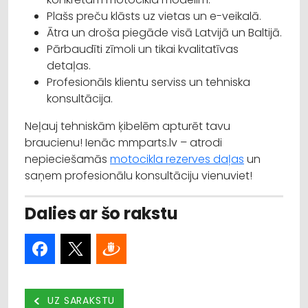
Plašs preču klāsts uz vietas un e-veikalā.
Ātra un droša piegāde visā Latvijā un Baltijā.
Pārbaudīti zīmoli un tikai kvalitatīvas
detaļas.
Profesionāls klientu serviss un tehniska
konsultācija.
Neļauj tehniskām ķibelēm apturēt tavu
braucienu! Ienāc mmparts.lv – atrodi
nepieciešamās
motocikla rezerves daļas
un
saņem profesionālu konsultāciju vienuviet!
Dalies ar šo rakstu
UZ SARAKSTU