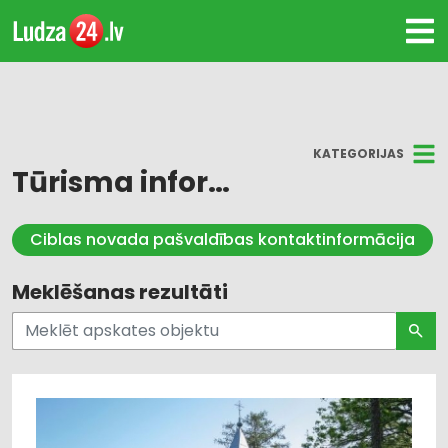
KATEGORIJAS
Tūrisma informācija
Visi
Ciblas novada pašvaldības kontaktinformācija
Ludza
Meklēšanas rezultāti
Ludzas novads
Cibla
Zilupe