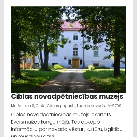
Ciblas novadpētniecības muzejs
Muižas iela 9, Cibla, Ciblas pagasts, Ludzas novads, LV-5709
Ciblas novadpētniecības muzejs iekārtots
Eversmuižas kungu mājā. Tas apkopo
informāciju par novada vēsturi, kultūru, izglītību
un mūsdienu dzīvi.