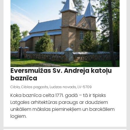
Kārsava
Eversmuižas Sv. Andreja katoļu
baznīca
Cibla, Ciblas pagasts, Ludzas novads, LV-5709
Koka baznīca celta 1771. gadā – tā ir tipisks
Latgales arhitektūras paraugs ar daudziem
unikāliem mākslas pieminekļiem un barokāliem
logiem.