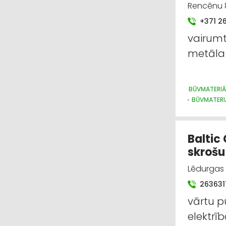
Rencēnu 8
+371 2
vairumt
metāla
BŪVMATERIĀ
BŪVMATERI
METĀLA TIR
Baltic
skrošu
Lēdurgas 
263631
vārtu p
elektrī