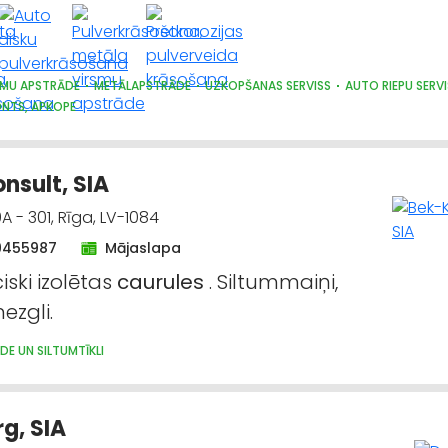
SMU APSTRĀDE
METĀLAPSTRĀDE
UZKOPŠANAS SERVISS
AUTO RIEPU SERV
NTS, APKOPE
nsult, SIA
A - 301, Rīga, LV-1084
9455987
Mājaslapa
iski izolētas
caurules
. Siltummaiņi,
ezgli.
E UN SILTUMTĪKLI
g, SIA