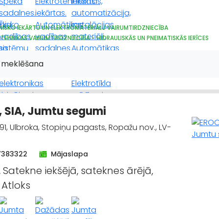
NISKO IEKĀRTU UN ELEKTROMATERIĀLU VAIRUMTIRDZNIECĪBA
 TEHNIKAS VAIRUMTIRDZNIECĪBA
HIDRAULISKĀS UN PNEIMATISKĀS IERĪCES
NISKO IEKĀRTU UN ELEKTROMATERIĀLU TIRDZNIECĪBA
TEHNIKAS TIRDZNIECĪBA
 meklēšana
 SIA, Jumtu segumi
91, Ulbroka, Stopiņu pagasts, Ropažu nov., LV-
7383322
Mājaslapa
, Satekne iekšējā, sateknes ārējā,
 Atloks