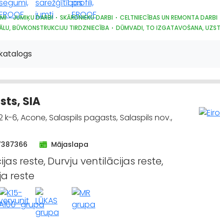
MI
JUMIĶU DARBI
SKĀRDNIEKU DARBI
CELTNIECĪBAS UN REMONTA DARBI
ĀLU, BŪVKONSTRUKCIJU TIRDZNIECĪBA
DŪMVADI, TO IZGATAVOŠANA, UZS
RĀDĀJUMI
katalogs
sts, SIA
 k-6, Acone, Salaspils pagasts, Salaspils nov.,
7387366
Mājaslapa
ijas reste, Durvju ventilācijas reste,
ja reste