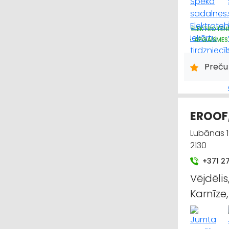
ELEKTROTEH
APGAISMES
ELEKTROTEH
APGAISMES 
Preču
EROOF,
Lubānas 1
2130
+371 2
Vējdēlis
Karnīze,