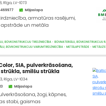
, Rīga, LV-1073
6469977
Mājaslapa
irdzniecība, armatūras rasējumi,
 apstrāde un metāla
LU, BŪVKONSTRUKCIJU TIRDZNIECĪBA
BŪVMATERIĀLU, BŪVKONSTRUKCIJU 
ĀLU, BŪVKONSTRUKCIJU VAIRUMTIRDZNIECĪBA
METĀLAPSTRĀDE
METĀLIZ
DZNIECĪBA
CELTNIECĪBAS UN REMONTA DARBI
CEĻU UN TILTU BŪVE, UZTU
 Color, SIA, pulverkrāsošana,
 strūkla, smilšu strūkla
3, Rīga, LV-1034
13
Mājaslapa
ulverkrāsošana, žogi, kāpnes,
bas stabi, gaismas