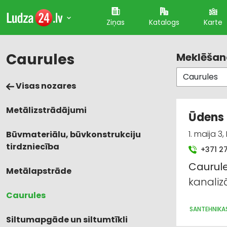
Ziņas
Katalogs
Karte
Caurules
Meklēšana
Visas nozares
Metālizstrādājumi
Ūdens 
1. maija 3
Būvmateriālu, būvkonstrukciju
tirdzniecība
+371 2
Caurul
Metālapstrāde
kanalizā
Caurules
SANTEHNIKA
Siltumapgāde un siltumtīkli