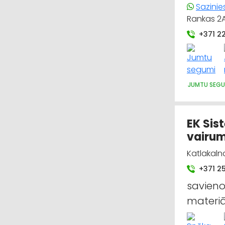
Sazinie
Rankas 2A
+371 2
JUMTU SEGU
EK Sis
vairum
Katlakalna
+371 2
savieno
materiā