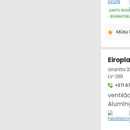
JUMTU SEGU
BŪVMATERI
METĀLIZST
Mūsu 
Eiropla
Granīta 32
LV-2119
+371 6
ventilāc
Alumīni