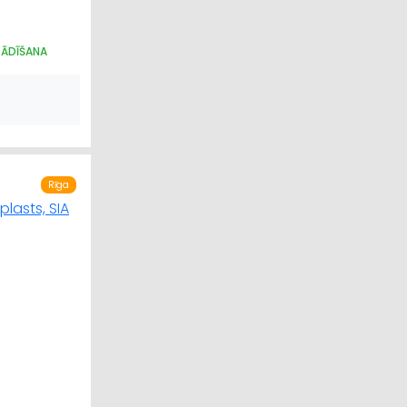
TĀDĪŠANA
Rīga