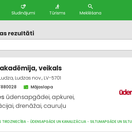
Sludinājumi
Tūrisms
Meklēšana
s rezultāti
akadēmija, veikals
, Ludza, Ludzas nov., LV-5701
7880028
Mājaslapa
es
ūdensapgādei, apkurei,
cijai, drenāžai, cauruļu
S TIRDZNIECĪBA
ŪDENSAPGĀDE UN KANALIZĀCIJA
SILTUMAPGĀDE UN SILTU