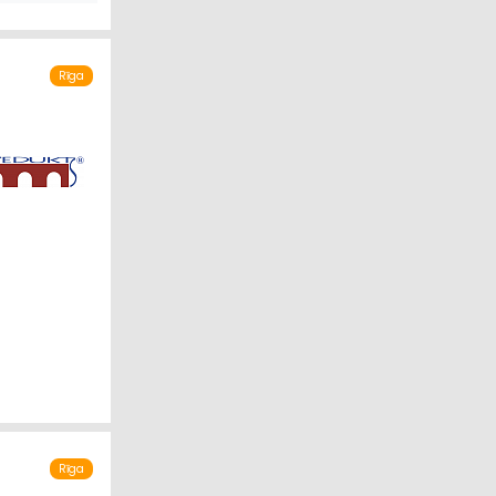
KĀPNES
Rīga
Rīga