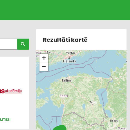
Rezultāti kartē
+
−
MTĪKLI