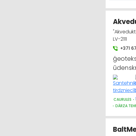
HIDRAULISK
UZKOPŠANAS
Akvedu
"Akvedukti
LV-2111
+371 6
ģeoteks
ūdenskr
CAURULES
DĀRZA TEHN
SANTEHNIK
SŪKŅI, PUMP
BaltMe