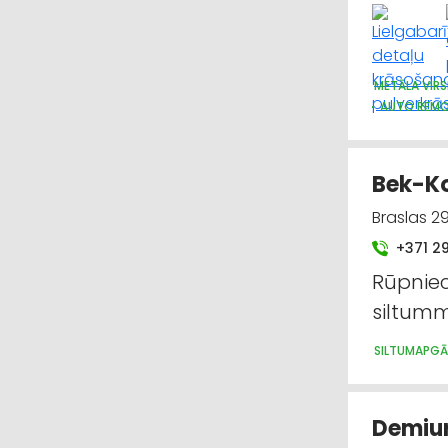
METĀLA VIR
AUTO REMO
Bek-Ko
Braslas 29
+371 2
Rūpniec
siltumm
SILTUMAPGĀD
Demiur