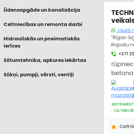
Ūdensapgāde un kanalizācija
TECHNI
veikal
Celtniecības un remonta darbi
Jautā 
"Rīgas-Si
Hidrauliskās un pneimatiskās
Ropažu no
ierīces
+371 2
Siltumtehnika, apkures iekārtas
rūpnieci
betona 
Sūkņi, pumpji, vārsti, ventiļi
INSTRUMENT
CELTNIECĪB
IEKRAUŠANA
DZINĒJI, M
Celtn
METĀLAPST