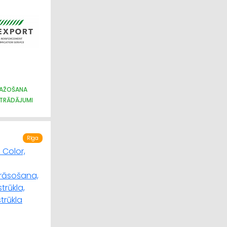
RAŽOŠANA
STRĀDĀJUMI
RĒŠANA
Rīga