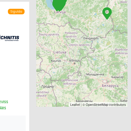
Sigulda
RVISS
Leaflet
| ©
OpenStreetMap
contributors
TĀRS
OŠANA
I