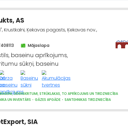
ĀS UN PNEIMATISKĀS IERĪCES
LABIEKĀRTOŠANA, APZAĻUMOŠANA
TREPES, 
 LĪDZEKĻI UN TEHNIKA, PROFESIONĀLĀ
kts, AS
", Krustkalni, Ķekavas pagasts, Ķekavas nov.,
7408113
Mājaslapa
tils, baseinu aprīkojums,
itumu sūkņi, baseinu
BASEINI, ŪDENSKRITUMI, STRŪKLAKAS, TO APRĪKOJUMS UN TIRDZNIECĪBA
IKA UN INVENTĀRS
GĀZES APGĀDE
SANTEHNIKAS TIRDZNIECĪBA
AS VAIRUMTIRDZNIECĪBA
SILTUMTEHNIKA, APKURES IEKĀRTAS
JI, VĀRSTI, VENTIĻI
ŪDENSAPGĀDE UN KANALIZĀCIJA
tExport, SIA