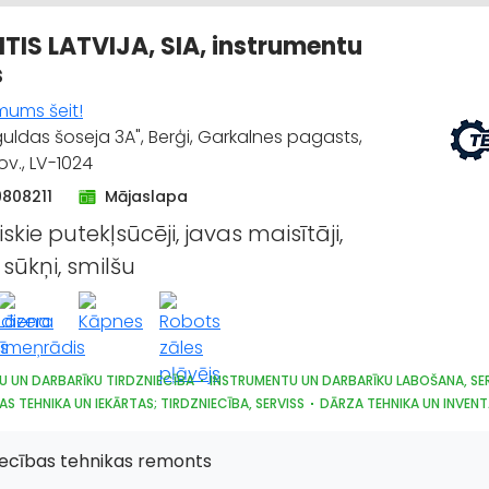
TIS LATVIJA, SIA, instrumentu
s
mums šeit!
guldas šoseja 3A", Berģi, Garkalnes pagasts,
v., LV-1024
9808211
Mājaslapa
skie putekļsūcēji, javas maisītāji,
sūkņi, smilšu
U UN DARBARĪKU TIRDZNIECĪBA
INSTRUMENTU UN DARBARĪKU LABOŠANA, SE
AS TEHNIKA UN IEKĀRTAS; TIRDZNIECĪBA, SERVISS
DĀRZA TEHNIKA UN INVEN
S UN IZKRAUŠANAS TEHNIKA
SŪKŅI, PUMPJI, VĀRSTI, VENTIĻI
OTORI, TO REMONTS
ELEKTROTEHNISKO IEKĀRTU UN ELEKTROMATERIĀLU LAB
iecības tehnikas remonts
RĀDES IEKĀRTAS UN INSTRUMENTI
KOKAPSTRĀDES IEKĀRTAS UN INSTRUMENT