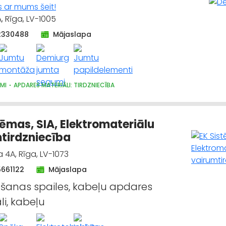
s ar mums šeit!
, Rīga, LV-1005
2330488
Mājaslapa
MI
APDARES MATERIĀLI: TIRDZNIECĪBA
tēmas, SIA, Elektromateriālu
tirdzniecība
 4A, Rīga, LV-1073
5661122
Mājaslapa
šanas spailes, kabeļu apdares
li, kabeļu