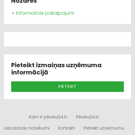
Nozares
Informatīvie pakalpojumi
Pieteikt izmaiņas uzņēmuma
informācijā
PIETEIKT
Kam ir pilseta24.lv
Pilseta24.lv
Lietošanas noteikumi
Kontakti
Pieteikt uzņēmumu