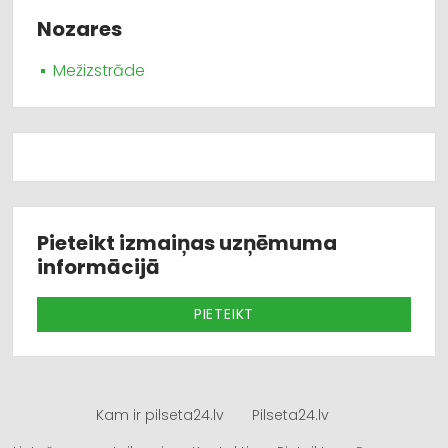
Nozares
Mežizstrāde
Pieteikt izmaiņas uzņēmuma
informācijā
PIETEIKT
Kam ir pilseta24.lv
Pilseta24.lv