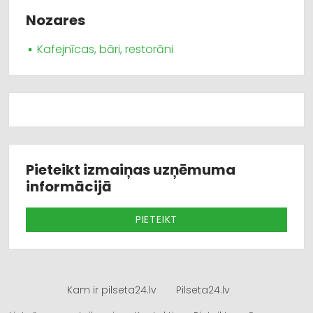
Nozares
Kafejnīcas, bāri, restorāni
Pieteikt izmaiņas uzņēmuma
informācijā
PIETEIKT
Kam ir pilseta24.lv
Pilseta24.lv