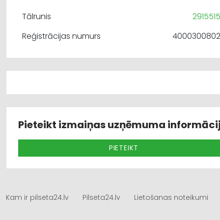
Tālrunis
291551
Reģistrācijas numurs
400030080
Pieteikt izmaiņas uzņēmuma informāci
PIETEIKT
Kam ir pilseta24.lv
Pilseta24.lv
Lietošanas noteikumi