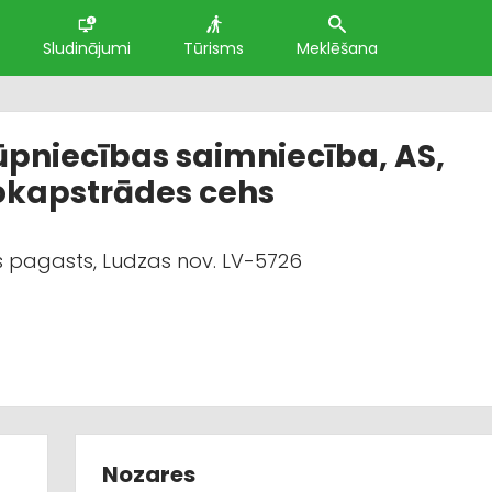
Sludinājumi
Tūrisms
Meklēšana
pniecības saimniecība, AS,
okapstrādes cehs
 pagasts, Ludzas nov. LV-5726
Nozares