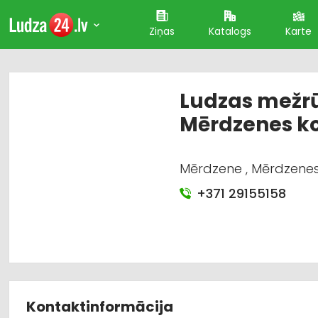
Ziņas
Katalogs
Karte
Ludzas mežrū
Mērdzenes k
Mērdzene , Mērdzenes
+371 29155158
Kontaktinformācija