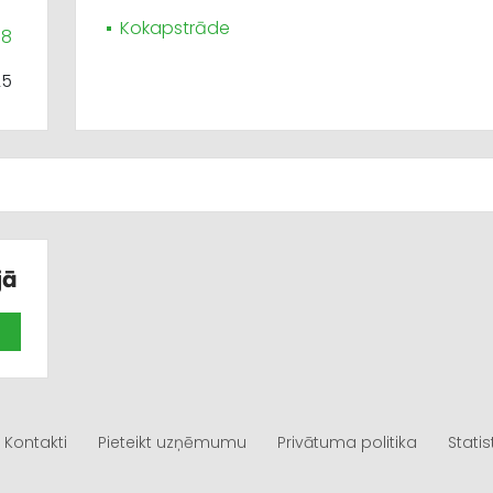
Kokapstrāde
58
25
jā
Kontakti
Pieteikt uzņēmumu
Privātuma politika
Statis