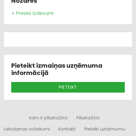
Nozares
Preses izdevumi
Pieteikt izmaiņas uzņēmuma
informācijā
PIETEIKT
Kam ir pilseta24.lv
Pilseta24.lv
Lietošanas noteikumi
Kontakti
Pieteikt uzņēmumu