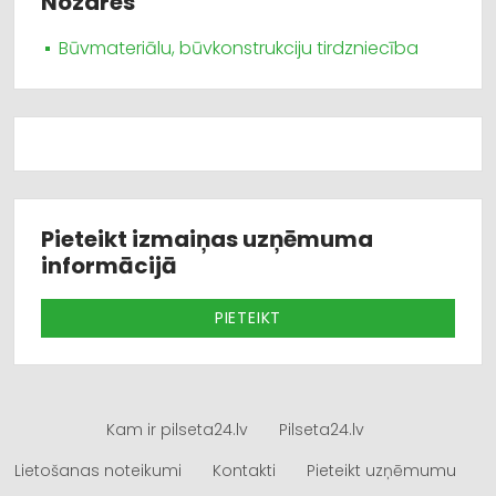
Nozares
Būvmateriālu, būvkonstrukciju tirdzniecība
Pieteikt izmaiņas uzņēmuma
informācijā
PIETEIKT
Kam ir pilseta24.lv
Pilseta24.lv
Lietošanas noteikumi
Kontakti
Pieteikt uzņēmumu