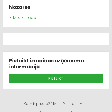
Nozares
Mežizstrāde
Pieteikt izmaiņas uzņēmuma
informācijā
PIETEIKT
Kam ir pilseta24.lv
Pilseta24.lv