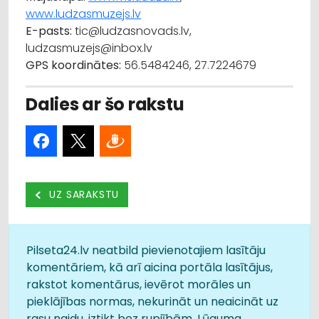
www.ludzasmuzejs.lv
E-pasts:
tic@ludzasnovads.lv,
ludzasmuzejs@inbox.lv
GPS koordinātes:
56.5484246, 27.7224679
Dalies ar šo rakstu
UZ SARAKSTU
Pilseta24.lv neatbild pievienotajiem lasītāju
komentāriem, kā arī aicina portāla lasītājus,
rakstot komentārus, ievērot morāles un
pieklājības normas, nekurināt un neaicināt uz
rasu naidu, iztikt bez rupjībām. Lūguma