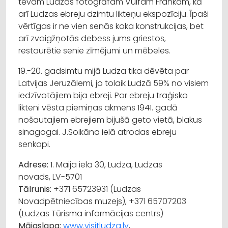
tēvam Ludzas fotogrāfam Vulfam Frankam, kā
arī Ludzas ebreju dzimtu likteņu ekspozīciju. Īpaši
vērtīgas ir ne vien senās koka konstrukcijas, bet
arī zvaigžņotās debess jums griestos,
restaurētie senie zīmējumi un mēbeles.
19.-20. gadsimtu mijā Ludza tika dēvēta par
Latvijas Jeruzālemi, jo tolaik Ludzā 59% no visiem
iedzīvotājiem bija ebreji. Par ebreju traģisko
likteni vēsta piemiņas akmens 1941. gadā
nošautajiem ebrejiem bijušā geto vietā, blakus
sinagogai. J.Soikāna ielā atrodas ebreju
senkapi.
Adrese:
1. Maija iela 30, Ludza, Ludzas
novads, LV-5701
Tālrunis:
+371 65723931 (Ludzas
Novadpētniecības muzejs), +371 65707203
(Ludzas Tūrisma informācijas centrs)
Mājaslapa:
www.visitludza.lv
,