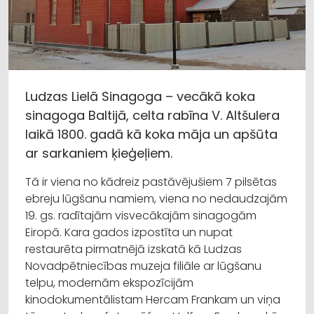
Ludzas Lielā Sinagoga – vecākā koka
sinagoga Baltijā, celta rabīna V. Altšulera
laikā 1800. gadā kā koka māja un apšūta
ar sarkaniem ķieģeļiem.
Tā ir viena no kādreiz pastāvējušiem 7 pilsētas
ebreju lūgšanu namiem, viena no nedaudzajām
19. gs. radītajām visvecākajām sinagogām
Eiropā. Kara gados izpostīta un nupat
restaurēta pirmatnējā izskatā kā Ludzas
Novadpētniecības muzeja filiāle ar lūgšanu
telpu, modernām ekspozīcijām
kinodokumentālistam Hercam Frankam un viņa