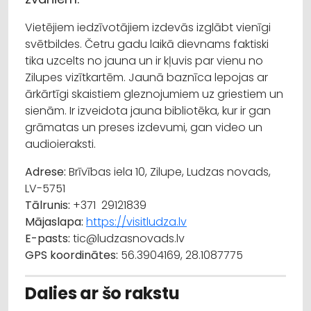
Vietējiem iedzīvotājiem izdevās izglābt vienīgi
svētbildes. Četru gadu laikā dievnams faktiski
tika uzcelts no jauna un ir kļuvis par vienu no
Zilupes vizītkartēm. Jaunā baznīca lepojas ar
ārkārtīgi skaistiem gleznojumiem uz griestiem un
sienām. Ir izveidota jauna bibliotēka, kur ir gan
grāmatas un preses izdevumi, gan video un
audioieraksti.
Adrese:
Brīvības iela 10, Zilupe, Ludzas novads,
LV-5751
Tālrunis:
+371 29121839
Mājaslapa:
https://visitludza.lv
E-pasts:
tic@ludzasnovads.lv
GPS koordinātes:
56.3904169, 28.1087775
Dalies ar šo rakstu