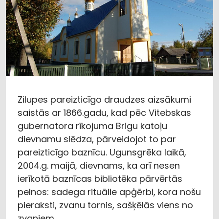
Zilupes pareizticīgo draudzes aizsākumi
saistās ar 1866.gadu, kad pēc Vitebskas
gubernatora rīkojuma Brigu katoļu
dievnamu slēdza, pārveidojot to par
pareizticīgo baznīcu. Ugunsgrēka laikā,
2004.g. maijā, dievnams, ka arī nesen
ierīkotā baznīcas bibliotēka pārvērtās
pelnos: sadega rituālie apģērbi, kora nošu
pieraksti, zvanu tornis, sašķēlās viens no
zvaniem.