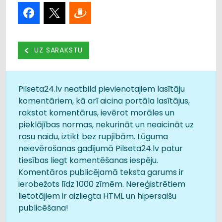
UZ SARAKSTU
Pilseta24.lv neatbild pievienotajiem lasītāju
komentāriem, kā arī aicina portāla lasītājus,
rakstot komentārus, ievērot morāles un
pieklājības normas, nekurināt un neaicināt uz
rasu naidu, iztikt bez rupjībām. Lūguma
neievērošanas gadījumā Pilseta24.lv patur
tiesības liegt komentēšanas iespēju.
Komentāros publicējamā teksta garums ir
ierobežots līdz 1000 zīmēm. Nereģistrētiem
lietotājiem ir aizliegta HTML un hipersaišu
publicēšana!