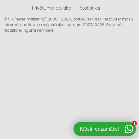
Privātuma politika
Statistika
© SIA "heise marketing", 2006 - 2026, portālu sērijas Pilseta24.lv masu
informācijas līdzekļa reģistrācijas numurs: 000740426. Galvenā
redaktore: Ingūna Pempere.
1
Kļūsti redzamāks!