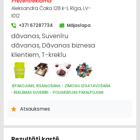
Prezentreklāma
Reklāma
Aleksandra Čaka 128 k-1, Rīga, LV-
1012
Reklāma: vides
+371 67287734
Mājaslapa
Reklāmas suvenīri
dāvanas, Suvenīru
dāvanas, Dāvanas biznesa
Zīmogu izgatavošana
klientiem, T-kreklu
IEPAKOJUMS, IESAIŅOŠANA
ZĪMOGU IZGATAVOŠANA
REKLĀMAS SUVENĪRI
POLIGRĀFIJAS PAKALPOJUMI
REKLĀMA: VIDES
REKLĀMA
DARBA AIZSARDZĪBAS LĪDZEKĻI, FORMASTĒRPI, DARBA APĢĒRBI
Atsauksmes
UN APAVI; TIRDZNIECĪBA
APĢĒRBI: RŪPNIECISKĀ RAŽOŠANA, ŠŪŠANA
Rezultāti kartē