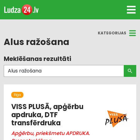
KATEGORIJAS
Alus ražošana
Meklēšanas rezultāti
Visas nozares
Apģērbi: rūpnieciskā ražošana, šūšana
Darba aizsardzības līdzekļi, formastērpi, darba
apģērbi un apavi; tirdzniecība
Rīga
VISS PLUSĀ, apģērbu
Iepakojums, iesaiņošana
apdruka, DTF
transfērdruka
Poligrāfijas pakalpojumi
Apģērbu, priekšmetu APDRUKA.