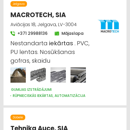
BŪVMATERIĀLU, BŪVKONSTRUKCIJU TIRDZNIECĪBA
Jelgava
SŪKŅI, PUMPJI, VĀRSTI, VENTIĻI
MĒBEĻU TIRDZNIECĪBA
SILTUMTEHNIKA, APKURES IEKĀRTAS
MACROTECH, SIA
CELTNIECĪBAS UN REMONTA DARBI
Aviācijas 18, Jelgava, LV-3004
INTERNETVEIKALI, E-KOMERCIJA
+371 29988136
Mājaslapa
Nestandarta
iekārtas
. PVC,
PU lentas. Nosūkšanas
gofras, skaidu
GUMIJAS IZSTRĀDĀJUMI
RŪPNIECISKĀS IEKĀRTAS, AUTOMATIZĀCIJA
Dobele
Tehnika Auce, SIA