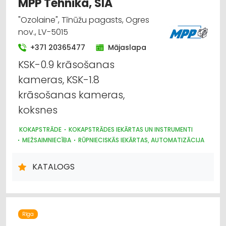
MPP Tehnika, SIA
HIDRAULISKĀS UN PNEIMATISKĀS IERĪCES
LABIEKĀRTOŠANA, APZAĻUMOŠANA
TREPES, KĀPNES
"Ozolaine", Tīnūžu pagasts, Ogres
UZKOPŠANAS LĪDZEKĻI UN TEHNIKA, PROFESIONĀLĀ
nov., LV-5015
+371 20365477
Mājaslapa
KSK-0.9 krāsošanas
kameras, KSK-1.8
krāsošanas kameras,
koksnes
KOKAPSTRĀDE
KOKAPSTRĀDES IEKĀRTAS UN INSTRUMENTI
MEŽSAIMNIECĪBA
RŪPNIECISKĀS IEKĀRTAS, AUTOMATIZĀCIJA
METĀLIZSTRĀDĀJUMI
METĀLA VIRSMU APSTRĀDE
VENTILĀCIJAS UN KONDICIONĒŠANAS SISTĒMAS UN IEKĀRTAS
KATALOGS
TELPĀM
Rīga