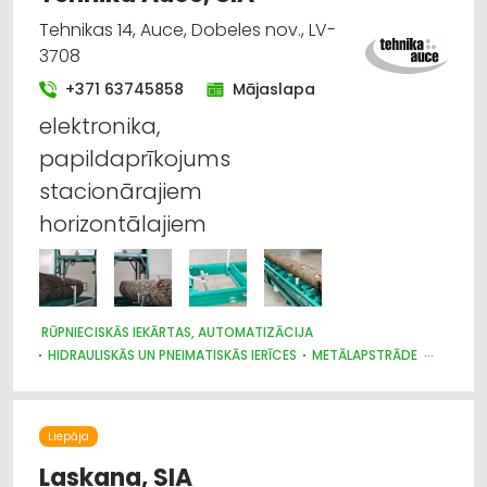
Tehnikas 14, Auce, Dobeles nov., LV-
3708
+371 63745858
Mājaslapa
elektronika,
papildaprīkojums
stacionārajiem
horizontālajiem
RŪPNIECISKĀS IEKĀRTAS, AUTOMATIZĀCIJA
HIDRAULISKĀS UN PNEIMATISKĀS IERĪCES
METĀLAPSTRĀDE
KOKAPSTRĀDES IEKĀRTAS UN INSTRUMENTI
INSTRUMENTU UN DARBARĪKU RAŽOŠANA
MAŠĪNBŪVE
Liepāja
Laskana, SIA