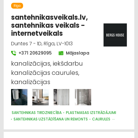
Rīga
santehnikasveikals.lv,
santehnikas veikals -
internetveikals
Duntes 7 - 1D, Rīga, LV-1013
+371 20629095
Mājaslapa
kanalizācijas, iekšdarbu
kanalizācijas caurules,
kanalizācijas
SANTEHNIKAS TIRDZNIECĪBA
PLASTMASAS IZSTRĀDĀJUMI
SANTEHNIKAS UZSTĀDĪŠANA UN REMONTS
CAURULES
SANTEHNIKAS VAIRUMTIRDZNIECĪBA
SILTUMAPGĀDE UN SILTUMTĪKLI