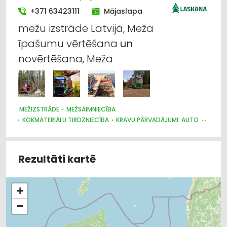
+371 63423111
Mājaslapa
mežu izstrāde Latvijā, Meža
īpašumu vērtēšana
un
novērtēšana, Meža
MEŽIZSTRĀDE
MEŽSAIMNIECĪBA
KOKMATERIĀLU TIRDZNIECĪBA
KRAVU PĀRVADĀJUMI: AUTO
MEŽKOPĪBAS UN MEŽIZSTRĀDES TEHNIKA
KOKAPSTRĀDE
Rezultāti kartē
+
−