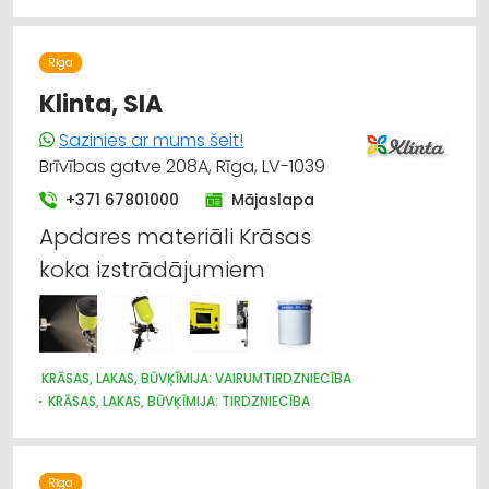
Rīga
Klinta, SIA
Sazinies ar mums šeit!
Brīvības gatve 208A, Rīga, LV-1039
+371 67801000
Mājaslapa
Apdares materiāli Krāsas
koka izstrādājumiem
KRĀSAS, LAKAS, BŪVĶĪMIJA: VAIRUMTIRDZNIECĪBA
KRĀSAS, LAKAS, BŪVĶĪMIJA: TIRDZNIECĪBA
APDARES MATERIĀLI: GRĪDAS SEGUMI
HIDRAULISKĀS UN PNEIMATISKĀS IERĪCES
INSTRUMENTU UN DARBARĪKU TIRDZNIECĪBA
Rīga