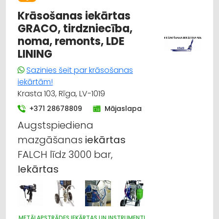
KOKAPSTRĀDES IEKĀRTAS UN INSTRUMENTI
RŪPNIECISKĀS IEKĀRTAS, AUTOMATIZĀCIJA
Krāsošanas iekārtas
GRACO, tirdzniecība,
noma, remonts, LDE
LINING
Sazinies šeit par krāsošanas
iekārtām!
Krasta 103, Rīga, LV-1019
+371 28678809
Mājaslapa
Augstspiediena
mazgāšanas
iekārtas
FALCH līdz 3000 bar,
Iekārtas
METĀLAPSTRĀDES IEKĀRTAS UN INSTRUMENTI