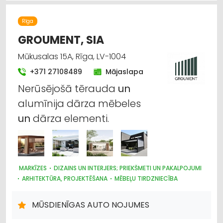
LAUKSAIMNIECĪBAS PAKALPOJUMI
LAUKSAIMNIECĪBAS TEHNIKAS UN TRAKTORTEHNIKAS
TIRDZNIECĪBA
Rīga
LAUKSAIMNIECĪBAS TEHNIKAS UN TRAKTORTEHNIKAS REZERVES
DAĻAS
GROUMENT, SIA
LAUKSAIMNIECĪBAS TEHNIKAS UN TRAKTORTEHNIKAS
LABOŠANA, REMONTS
Mūkusalas 15A, Rīga, LV-1004
KOKAPSTRĀDE
SADZĪVES TEHNIKAS TIRDZNIECĪBA
+371 27108489
Mājaslapa
SADZĪVES TEHNIKAS VAIRUMTIRDZNIECĪBA
MEDICĪNAS TEHNIKA, INSTRUMENTI, PRECES UN PIEDERUMI
Nerūsējošā tērauda
un
alumīnija dārza mēbeles
un
dārza elementi.
MARKĪZES
DIZAINS UN INTERJERS; PRIEKŠMETI UN PAKALPOJUMI
ARHITEKTŪRA, PROJEKTĒŠANA
MĒBEĻU TIRDZNIECĪBA
ŽALŪZIJAS, AIZKARU STIEŅI
DĀRZA TEHNIKA UN INVENTĀRS
BŪVMATERIĀLU, BŪVKONSTRUKCIJU TIRDZNIECĪBA
MŪSDIENĪGAS AUTO NOJUMES