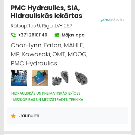
APDARES MATERIĀLI: TIRDZNIECĪBA
ATSLĒGAS, SLĒDZENES
PMC Hydraulics, SIA,
Hidrauliskās iekārtas
Rātsupītes 9, Rīga, LV-1067
+371 26101140
Mājaslapa
Char-lynn, Eaton, MAHLE,
MP, Kawasaki, OMT, MOOG,
PMC Hydraulics
HIDRAULISKĀS UN PNEIMATISKĀS IERĪCES
MEŽKOPĪBAS UN MEŽIZSTRĀDES TEHNIKA
LAUKSAIMNIECĪBAS TEHNIKAS UN TRAKTORTEHNIKAS REZERVES
DAĻAS
Jaunumi
MAŠĪNBŪVE
RŪPNIECISKĀS IEKĀRTAS, AUTOMATIZĀCIJA
KOKAPSTRĀDES IEKĀRTAS UN INSTRUMENTI
METĀLAPSTRĀDES IEKĀRTAS UN INSTRUMENTI
KOKAPSTRĀDE