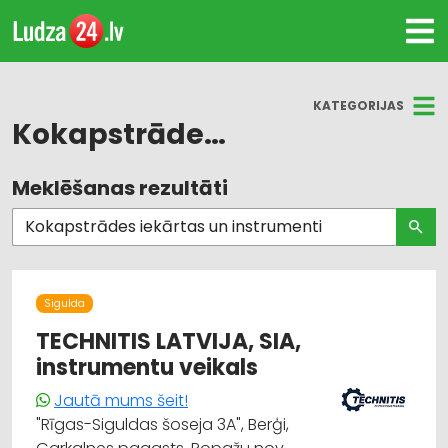
KATEGORIJAS
Kokapstrādes iekārtas un instrumenti
Meklēšanas rezultāti
Visas nozares
Kokapstrāde
Rūpnieciskās iekārtas, automatizācija
Sigulda
Būvmateriālu, būvkonstrukciju tirdzniecība
TECHNITIS LATVIJA, SIA,
instrumentu veikals
Dizains un interjers; priekšmeti un pakalpojumi
Jautā mums šeit!
"Rīgas-Siguldas šoseja 3A", Berģi,
Mašīnbūve