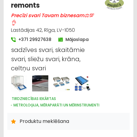
remonts
Precīzi svari Tavam biznesam⚖💯
👌
Lastādijas 42, Rīga, LV-1050
+371 29927638
Mājaslapa
sadzīves svari, skaitāmie
svari, sliežu svari, krāna,
celtņu svari
TIRDZNIECĪBAS IEKĀRTAS
METROLOĢIJA, MĒRAPARĀTI UN MĒRINSTRUMENTI
NOLIKTAVU TEHNIKA UN APRĪKOJUMS
IEKRAUŠANAS UN IZKRAUŠANAS TEHNIKA
Produktu meklēšana
INTERNETVEIKALI, E-KOMERCIJA
LABORATORIJAS IEKĀRTAS UN PIEDERUMI