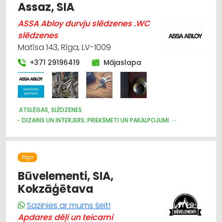
Assaz, SIA
ASSA Abloy durvju slēdzenes .WC
slēdzenes
Matīsa 143, Rīga, LV-1009
+371 29196419
Mājaslapa
ATSLĒGAS, SLĒDZENES
DIZAINS UN INTERJERS; PRIEKŠMETI UN PAKALPOJUMI
DURVIS, LOGI
APDARES DARBI
MĒBEĻU FURNITŪRA
ŽALŪZIJAS, AIZKARU STIEŅI
BŪVMATERIĀLU, BŪVKONSTRUKCIJU TIRDZNIECĪBA
Rīga
BŪVMATERIĀLU, BŪVKONSTRUKCIJU VAIRUMTIRDZNIECĪBA
APDARES MATERIĀLI: TIRDZNIECĪBA
Būvelementi, SIA,
CELTNIECĪBAS UN REMONTA DARBI
Kokzāģētava
APDARES MATERIĀLI: GRĪDAS SEGUMI
MĒBEĻU RAŽOŠANA, MĒBEĻU SAGATAVES
Sazinies ar mums šeit!
Apdares dēļi un teicami