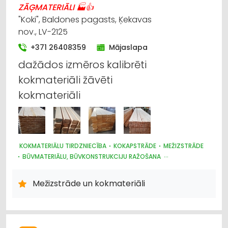
ZĀĢMATERIĀLI 🏭👍
"Koki", Baldones pagasts, Ķekavas
nov., LV-2125
+371 26408359
Mājaslapa
dažādos izmēros kalibrēti
kokmateriāli žāvēti
kokmateriāli
KOKMATERIĀLU TIRDZNIECĪBA
KOKAPSTRĀDE
MEŽIZSTRĀDE
BŪVMATERIĀLU, BŪVKONSTRUKCIJU RAŽOŠANA
APDARES MATERIĀLI: TIRDZNIECĪBA
APDARES MATERIĀLI: VAIRUMTIRDZNIECĪBA
Mežizstrāde un kokmateriāli
BŪVMATERIĀLU, BŪVKONSTRUKCIJU TIRDZNIECĪBA
BŪVMATERIĀLU, BŪVKONSTRUKCIJU VAIRUMTIRDZNIECĪBA
KURINĀMAIS
MEŽKOPĪBAS UN MEŽIZSTRĀDES TEHNIKA
MEŽSAIMNIECĪBA
APDARES MATERIĀLI: GRĪDAS SEGUMI