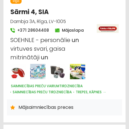
Rīga
LABORATORIJAS IEKĀRTAS UN PIEDERUMI
LAUKSAIMNIECĪBAS PAKALPOJUMI
Sārmi 4, SIA
LAUKSAIMNIECĪBAS TEHNIKAS UN TRAKTORTEHNIKAS
TIRDZNIECĪBA
Dambja 3A, Rīga, LV-1005
LAUKSAIMNIECĪBAS TEHNIKAS UN TRAKTORTEHNIKAS REZERVES
+371 28604408
Mājaslapa
DAĻAS
LAUKSAIMNIECĪBAS TEHNIKAS UN TRAKTORTEHNIKAS
SOEHNLE - personālie
un
LABOŠANA, REMONTS
KOKAPSTRĀDE
SADZĪVES TEHNIKAS TIRDZNIECĪBA
virtuves svari, gaisa
SADZĪVES TEHNIKAS VAIRUMTIRDZNIECĪBA
mitrinātāji
un
MEDICĪNAS TEHNIKA, INSTRUMENTI, PRECES UN PIEDERUMI
SAIMNIECĪBAS PREČU VAIRUMTIRDZNIECĪBA
SAIMNIECĪBAS PREČU TIRDZNIECĪBA
TREPES, KĀPNES
PLASTMASAS IZSTRĀDĀJUMI
MĒBEĻU TIRDZNIECĪBA
TRAUKI
UZKOPŠANAS LĪDZEKĻI UN TEHNIKA, PROFESIONĀLĀ
Mājsaimniecības preces
HIGIĒNAS PRECES
INTERNETVEIKALI, E-KOMERCIJA