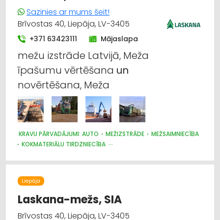
Sazinies ar mums šeit!
Brīvostas 40, Liepāja, LV-3405
+371 63423111
Mājaslapa
mežu izstrāde Latvijā, Meža
īpašumu vērtēšana
un
novērtēšana, Meža
KRAVU PĀRVADĀJUMI: AUTO
MEŽIZSTRĀDE
MEŽSAIMNIECĪBA
KOKMATERIĀLU TIRDZNIECĪBA
MEŽKOPĪBAS UN MEŽIZSTRĀDES TEHNIKA
KOKAPSTRĀDE
Liepāja
Laskana-mežs, SIA
Brīvostas 40, Liepāja, LV-3405