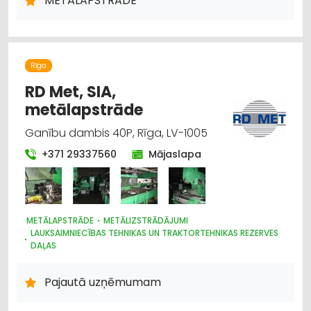
METĀLAPSTRĀDE
TREPES, KĀPNES
RESTAURĀCIJA
PĀRTIKAS RŪPNIECĪBAS IEKĀRTAS
MAŠĪNBŪVE
LAUKSAIMNIECĪBAS TEHNIKAS UN TRAKTORTEHNIKAS REZERVES
DAĻAS
Rīga
RD Met, SIA,
metālapstrāde
Ganību dambis 40P, Rīga, LV-1005
+371 29337560
Mājaslapa
METĀLAPSTRĀDE
METĀLIZSTRĀDĀJUMI
LAUKSAIMNIECĪBAS TEHNIKAS UN TRAKTORTEHNIKAS REZERVES
DAĻAS
PĀRTIKAS RŪPNIECĪBAS IEKĀRTAS
MAŠĪNBŪVE
PLASTMASAS IZSTRĀDĀJUMI
Pajautā uzņēmumam