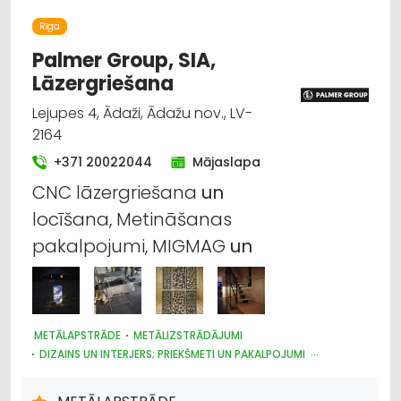
METĀLAPSTRĀDE
KUĢU BŪVE UN REMONTS
Rīga
Palmer Group, SIA,
Lāzergriešana
Lejupes 4, Ādaži, Ādažu nov., LV-
2164
+371 20022044
Mājaslapa
CNC lāzergriešana
un
locīšana, Metināšanas
pakalpojumi, MIGMAG
un
METĀLAPSTRĀDE
METĀLIZSTRĀDĀJUMI
DIZAINS UN INTERJERS; PRIEKŠMETI UN PAKALPOJUMI
JAHTU, LAIVU UN KUTERU BŪVE
DĀRZA TEHNIKA UN INVENTĀRS
VĀRTI, ŽOGI