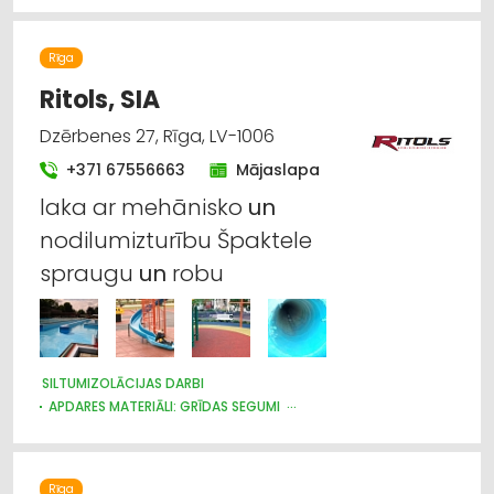
Rīga
Ritols, SIA
Dzērbenes 27, Rīga, LV-1006
+371 67556663
Mājaslapa
laka ar mehānisko
un
nodilumizturību Špaktele
spraugu
un
robu
SILTUMIZOLĀCIJAS DARBI
APDARES MATERIĀLI: GRĪDAS SEGUMI
BASEINI, ŪDENSKRITUMI, STRŪKLAKAS, TO APRĪKOJUMS UN
TIRDZNIECĪBA
KRĀSAS, LAKAS, BŪVĶĪMIJA: TIRDZNIECĪBA
Rīga
KRĀSAS, LAKAS, BŪVĶĪMIJA: VAIRUMTIRDZNIECĪBA