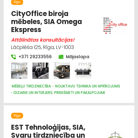
Rīga
CityOffice biroja
mēbeles, SIA Omega
Ekspress
Attālinātas konsultācijas!
Lāčplēša 125, Rīga, LV-1003
+371 29233556
Mājaslapa
MĒBEĻU TIRDZNIECĪBA
NOLIKTAVU TEHNIKA UN APRĪKOJUMS
DIZAINS UN INTERJERS; PRIEKŠMETI UN PAKALPOJUMI
BIROJA TEHNIKA UN IEKĀRTAS
SEIFI
Rīga
EST Tehnoloģijas, SIA,
Svaru tirdzniecība un