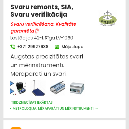
RŪPNIECISKĀS IEKĀRTAS, AUTOMATIZĀCIJA
Svaru remonts, SIA,
MĒBEĻU RAŽOŠANA, MĒBEĻU SAGATAVES
Svaru verifikācija
Svaru verificēšana. Kvalitāte
garantēta👌
Lastādijas 42-1, Rīga LV-1050
+371 29927638
Mājaslapa
Augstas precizitātes svari
un
mērinstrumenti.
Mēraparāti
un
svari.
TIRDZNIECĪBAS IEKĀRTAS
METROLOĢIJA, MĒRAPARĀTI UN MĒRINSTRUMENTI
NOLIKTAVU TEHNIKA UN APRĪKOJUMS
INTERNETVEIKALI, E-KOMERCIJA
IEKRAUŠANAS UN IZKRAUŠANAS TEHNIKA