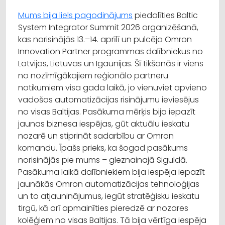
Mums bija liels pagodinājums
piedalīties Baltic
System Integrator Summit 2026 organizēšanā,
kas norisinājās 13.–14. aprīlī un pulcēja Omron
Innovation Partner programmas dalībniekus no
Latvijas, Lietuvas un Igaunijas. Šī tikšanās ir viens
no nozīmīgākajiem reģionālo partneru
notikumiem visa gada laikā, jo vienuviet apvieno
vadošos automatizācijas risinājumu ieviesējus
no visas Baltijas. Pasākuma mērķis bija iepazīt
jaunas biznesa iespējas, gūt aktuālu ieskatu
nozarē un stiprināt sadarbību ar Omron
komandu. Īpašs prieks, ka šogad pasākums
norisinājās pie mums – gleznainajā Siguldā.
Pasākuma laikā dalībniekiem bija iespēja iepazīt
jaunākās Omron automatizācijas tehnoloģijas
un to atjauninājumus, iegūt stratēģisku ieskatu
tirgū, kā arī apmainīties pieredzē ar nozares
kolēģiem no visas Baltijas. Tā bija vērtīga iespēja