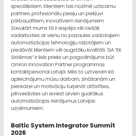
speciālistiem. Klientiem tas nozīmē uzticamu
partneri, profesionālu pieeju un piekļuvi
pārbaudītiem, inovatīviem risinājumiem.
Savukārt mums tā ir iespēja vēl ciešāk
sadarboties ar vienu no pasaules vadošajiem
automatizācijas tehnoloģiju ražotājiem un
piedāvāt klientiem vēl augstāku kvalitāti. SIA “EK
Sistēmas” ir liels prieks un pagodinājums būt
Omron Innovation Partner programmas
kontaktpersonai Latvijā. Mēs to uztveram kā
apliecinājumu mūsu darbam, zināšanām un
pieredzei un motivāciju turpināt attīstīties,
pilnveidoties un ieviest arvien gudrākus
automatizācijas risinājumus Latvijas
uzņēmumiem.
Baltic System Integrator Summit
2026