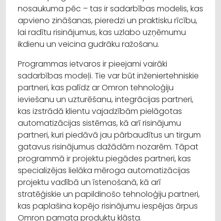
nosaukuma pēc – tas ir sadarbības modelis, kas
apvieno zināšanas, pieredzi un praktisku rīcību,
lai radītu risinājumus, kas uzlabo uzņēmumu
ikdienu un veicina gudrāku ražošanu.
Programmas ietvaros ir pieejami vairāki
sadarbības modeļi. Tie var būt inženiertehniskie
partneri, kas palīdz ar Omron tehnoloģiju
ieviešanu un uzturēšanu, integrācijas partneri,
kas izstrādā klientu vajadzībām pielāgotas
automatizācijas sistēmas, kā arī risinājumu
partneri, kuri piedāvā jau pārbaudītus un tirgum
gatavus risinājumus dažādām nozarēm. Tāpat
programmā ir projektu piegādes partneri, kas
specializējas lielāka mēroga automatizācijas
projektu vadībā un īstenošanā, kā arī
stratēģiskie un papildinošo tehnoloģiju partneri,
kas paplašina kopējo risinājumu iespējas ārpus
Omron pamata produktu klāsta.