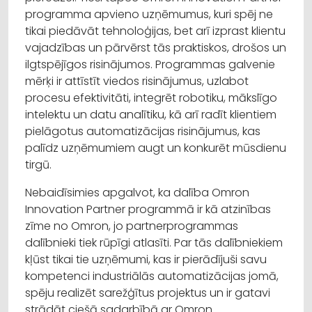
programma apvieno uzņēmumus, kuri spēj ne
tikai piedāvāt tehnoloģijas, bet arī izprast klientu
vajadzības un pārvērst tās praktiskos, drošos un
ilgtspējīgos risinājumos. Programmas galvenie
mērķi ir attīstīt viedos risinājumus, uzlabot
procesu efektivitāti, integrēt robotiku, mākslīgo
intelektu un datu analītiku, kā arī radīt klientiem
pielāgotus automatizācijas risinājumus, kas
palīdz uzņēmumiem augt un konkurēt mūsdienu
tirgū.
Nebaidīsimies apgalvot, ka dalība Omron
Innovation Partner programmā ir kā atzinības
zīme no Omron, jo partnerprogrammas
dalībnieki tiek rūpīgi atlasīti. Par tās dalībniekiem
kļūst tikai tie uzņēmumi, kas ir pierādījuši savu
kompetenci industriālās automatizācijas jomā,
spēju realizēt sarežģītus projektus un ir gatavi
strādāt ciešā sadarbībā ar Omron