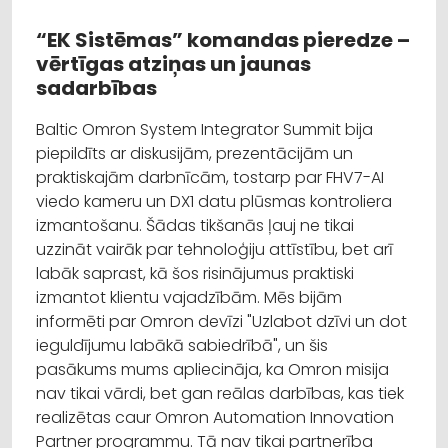
“EK Sistēmas” komandas pieredze –
vērtīgas atziņas un jaunas
sadarbības
Baltic Omron System Integrator Summit bija
piepildīts ar diskusijām, prezentācijām un
praktiskajām darbnīcām, tostarp par FHV7-AI
viedo kameru un DX1 datu plūsmas kontroliera
izmantošanu. Šādas tikšanās ļauj ne tikai
uzzināt vairāk par tehnoloģiju attīstību, bet arī
labāk saprast, kā šos risinājumus praktiski
izmantot klientu vajadzībām. Mēs bijām
informēti par Omron devīzi "Uzlabot dzīvi un dot
ieguldījumu labākā sabiedrībā", un šis
pasākums mums apliecināja, ka Omron misija
nav tikai vārdi, bet gan reālas darbības, kas tiek
realizētas caur Omron Automation Innovation
Partner programmu. Tā nav tikai partnerība