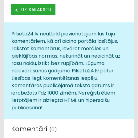
UZ SARAKSTU
Pilseta24.lv neatbild pievienotajiem lasītāju
komentāriem, kā arī aicina portāla lasītājus,
rakstot komentārus, ievērot morāles un
pieklājības normas, nekurināt un neaicināt uz
rasu naidu, iztikt bez rupjībām. Lūguma
neievērošanas gadījumā Pilseta24.lv patur
tiesības liegt komentēšanas iespēju.
Komentāros publicējamā teksta garums ir
ierobežots līdz 1000 zīmēm. Nereģistrētiem
lietotājiem ir aizliegta HTML un hipersaišu
publicēšana!
Komentāri
(0)