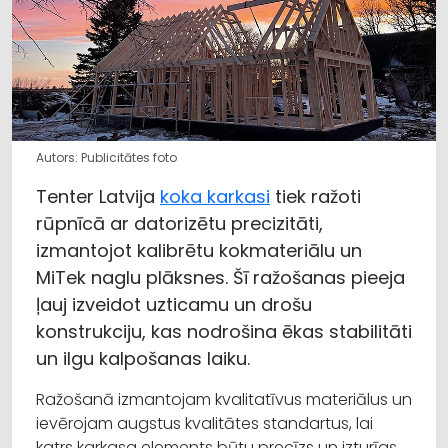
Autors: Publicitātes foto
Tenter Latvija
koka karkasi
tiek ražoti
rūpnīcā ar datorizētu precizitāti,
izmantojot kalibrētu kokmateriālu un
MiTek naglu plāksnes. Šī ražošanas pieeja
ļauj izveidot uzticamu un drošu
konstrukciju, kas nodrošina ēkas stabilitāti
un ilgu kalpošanas laiku.
Ražošanā izmantojam kvalitatīvus materiālus un
ievērojam augstus kvalitātes standartus, lai
katrs karkasa elements būtu precīzs un izturīgs.