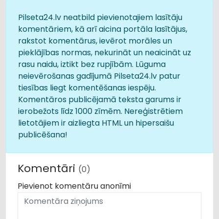
Pilseta24.lv neatbild pievienotajiem lasītāju
komentāriem, kā arī aicina portāla lasītājus,
rakstot komentārus, ievērot morāles un
pieklājības normas, nekurināt un neaicināt uz
rasu naidu, iztikt bez rupjībām. Lūguma
neievērošanas gadījumā Pilseta24.lv patur
tiesības liegt komentēšanas iespēju.
Komentāros publicējamā teksta garums ir
ierobežots līdz 1000 zīmēm. Nereģistrētiem
lietotājiem ir aizliegta HTML un hipersaišu
publicēšana!
Komentāri
(0)
Pievienot komentāru anonīmi