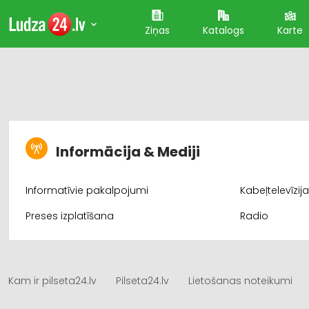
Ziņas
Katalogs
Karte
Informācija & Mediji
Informatīvie pakalpojumi
Kabeļtelevīzij
Preses izplatīšana
Radio
Kam ir pilseta24.lv
Pilseta24.lv
Lietošanas noteikumi