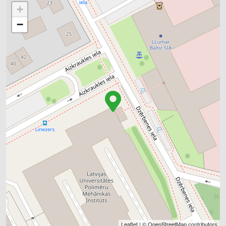
+
−
Leaflet
| ©
OpenStreetMap
contributors