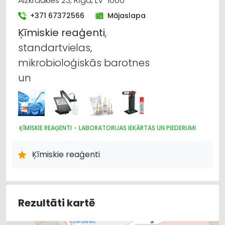
Aizkraukles 23, Rīga, LV-1006
+371 67372566
Mājaslapa
Ķīmiskie
reaģenti
,
standartvielas,
mikrobioloģiskās barotnes
un
ĶĪMISKIE REAĢENTI
LABORATORIJAS IEKĀRTAS UN PIEDERUMI
Ķīmiskie reaģenti
Rezultāti kartē