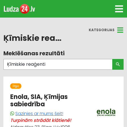
KATEGORIJAS
Ķīmiskie reaģenti
Meklēšanas rezultāti
Visas nozares
Laboratorijas iekārtas un piederumi
Ķīmiskie reaģenti
Rīga
Enola, SIA, Ķīmijas
sabiedrība
Sazinies ar mums šeit!
Turpinām strādāt klātienē!