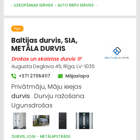
UZKOPŠANAS SERVISS
AUTO RIEPU SERVISS
AUTO REMONTS, APKOPE
Rīga
Baltijas durvis, SIA,
METĀLA DURVIS
Drošas un skaistas durvis 💯
Augusta Deglava 45, Rīga, LV-1035
+371 27064117
Mājaslapa
Privātmāju, Māju ieejas
durvis
. Durvju ražošana.
Ugunsdrošas
DURVIS, LOGI
METĀLAPSTRĀDE