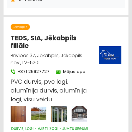
METĀLIZSTRĀDĀJUMI
SAIMNIECĪBAS PREČU TIRDZNIECĪBA
DĀRZA TEHNIKA UN INVENTĀRS
AUTO RIEPU, AUTO DISKU TIRDZNIECĪBA
Jēkabpils
TEDS, SIA, Jēkabpils
filiāle
Brīvības 37, Jēkabpils, Jēkabpils
nov., LV-5201
+371 25627727
Mājaslapa
PVC
durvis
, pvc
logi
,
alumīnija
durvis
, alumīnija
logi
, visu veidu
DURVIS, LOGI
VĀRTI, ŽOGI
JUMTU SEGUMI