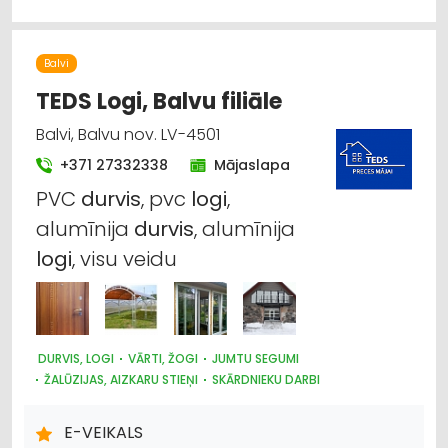
Balvi
TEDS Logi, Balvu filiāle
Balvi, Balvu nov. LV-4501
+371 27332338
Mājaslapa
PVC
durvis
, pvc
logi
,
alumīnija
durvis
, alumīnija
logi
, visu veidu
DURVIS, LOGI
VĀRTI, ŽOGI
JUMTU SEGUMI
ŽALŪZIJAS, AIZKARU STIEŅI
SKĀRDNIEKU DARBI
KRĀSNIS UN KAMĪNI
SILTUMAPGĀDE UN SILTUMTĪKLI
DŪMVADI, TO IZGATAVOŠANA, UZSTĀDĪŠANA
E-VEIKALS
METĀLIZSTRĀDĀJUMI
SAIMNIECĪBAS PREČU TIRDZNIECĪBA