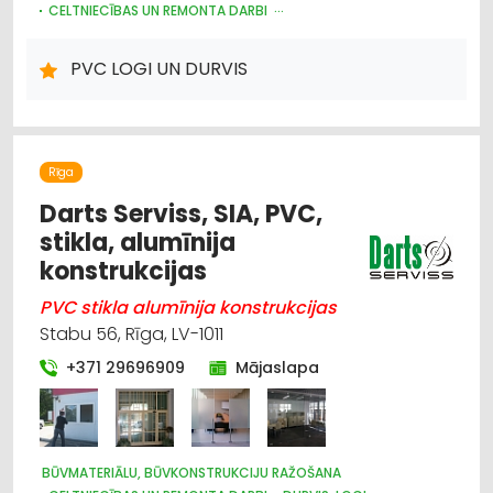
CELTNIECĪBAS UN REMONTA DARBI
BŪVMATERIĀLU, BŪVKONSTRUKCIJU TIRDZNIECĪBA
SEIFI
KRĀSNIS UN KAMĪNI
DĀRZA TEHNIKA UN INVENTĀRS
PVC LOGI UN DURVIS
INTERNETVEIKALI, E-KOMERCIJA
ATSLĒGAS, SLĒDZENES
Rīga
Darts Serviss, SIA, PVC,
stikla, alumīnija
konstrukcijas
PVC stikla alumīnija konstrukcijas
Stabu 56, Rīga, LV-1011
+371 29696909
Mājaslapa
BŪVMATERIĀLU, BŪVKONSTRUKCIJU RAŽOŠANA