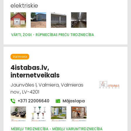
elektriskie
VĀRTI, ŽOGI
RŪPNIECĪBAS PREČU TIRDZNIECĪBA
Valmiera
4istabas.lv,
internetveikals
Jaunvāles 1, Valmiera, Valmieras
nov., LV-4201
+371 22006640
Mājaslapa
MĒBEĻU TIRDZNIECĪBA
MĒBEĻU VAIRUMTIRDZNIECĪBA