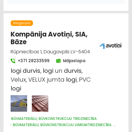
DĀRZA TEHNIKA UN INVENTĀRS
AUTO RIEPU, AUTO DISKU TIRDZNIECĪBA
Daugavpils
Kompānija Avotiņi, SIA,
Bāze
Rūpniecības 1, Daugavpils LV-5404
+371 28233599
Mājaslapa
logi
durvis
,
logi
un
durvis
,
Velux, VELUX jumta
logi
, PVC
logi
BŪVMATERIĀLU, BŪVKONSTRUKCIJU TIRDZNIECĪBA
BŪVMATERIĀLU, BŪVKONSTRUKCIJU VAIRUMTIRDZNIECĪBA
BŪVMATERIĀLU, BŪVKONSTRUKCIJU RAŽOŠANA