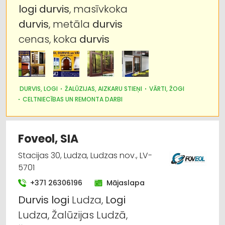
logi
durvis
, masīvkoka
Celtniecības un remonta darbi
durvis
, metāla
durvis
Metālizstrādājumi
cenas, koka
durvis
Apdares materiāli: tirdzniecība
Būvmateriālu, būvkonstrukciju
DURVIS, LOGI
ŽALŪZIJAS, AIZKARU STIEŅI
VĀRTI, ŽOGI
vairumtirdzniecība
CELTNIECĪBAS UN REMONTA DARBI
Metāla tirdzniecība
Foveol, SIA
Stacijas 30, Ludza, Ludzas nov., LV-
5701
+371 26306196
Mājaslapa
Durvis
logi
Ludza,
Logi
Ludza, Žalūzijas Ludzā,