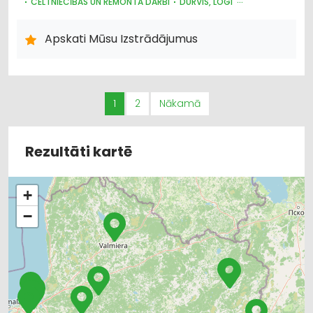
CELTNIECĪBAS UN REMONTA DARBI
DURVIS, LOGI
STIKLS UN STIKLA IZSTRĀDĀJUMU RAŽOŠANA
STIKLINIEKU DARBI
Apskati Mūsu Izstrādājumus
STIKLS UN STIKLA IZSTRĀDĀJUMU TIRDZNIECĪBA
PLASTMASAS IZSTRĀDĀJUMI
1
2
Nākamā
Rezultāti kartē
+
−