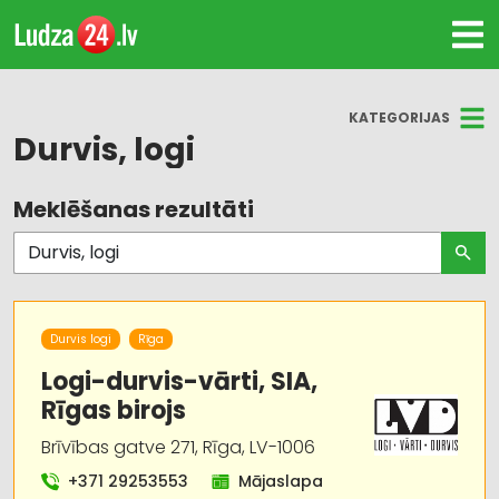
KATEGORIJAS
Durvis, logi
Meklēšanas rezultāti
Visas nozares
Durvis, logi
Būvmateriālu, būvkonstrukciju tirdzniecība
Durvis logi
Rīga
Vārti, žogi
Logi-durvis-vārti, SIA,
Rīgas birojs
Jumtu segumi
Brīvības gatve 271, Rīga, LV-1006
Žalūzijas, aizkaru stieņi
+371 29253553
Mājaslapa