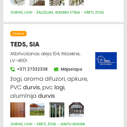
DURVIS, LOGI
ŽALŪZIJAS, AIZKARU STIEŅI
VĀRTI, ŽOGI
Rēzekne
TEDS, SIA
Atbrīvošanas aleja 104, Rēzekne,
LV-4601
+371 27332338
Mājaslapa
žogi, aroma difuzori, apkure,
PVC
durvis
, pvc
logi
,
alumīnija
durvis
DURVIS, LOGI
VĀRTI, ŽOGI
JUMTU SEGUMI