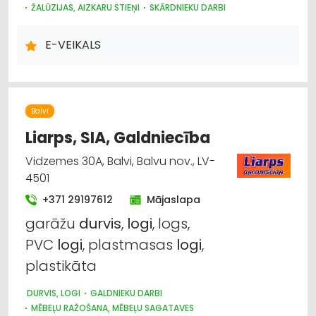
ŽALŪZIJAS, AIZKARU STIEŅI
SKĀRDNIEKU DARBI
KRĀSNIS UN KAMĪNI
SILTUMAPGĀDE UN SILTUMTĪKLI
DŪMVADI, TO IZGATAVOŠANA, UZSTĀDĪŠANA
E-VEIKALS
METĀLIZSTRĀDĀJUMI
SAIMNIECĪBAS PREČU TIRDZNIECĪBA
DĀRZA TEHNIKA UN INVENTĀRS
Balvi
Liarps, SIA, Galdniecība
Vidzemes 30A, Balvi, Balvu nov., LV-
4501
+371 29197612
Mājaslapa
garāžu
durvis
,
logi
, logs,
PVC
logi
, plastmasas
logi
,
plastikāta
DURVIS, LOGI
GALDNIEKU DARBI
MĒBEĻU RAŽOŠANA, MĒBEĻU SAGATAVES