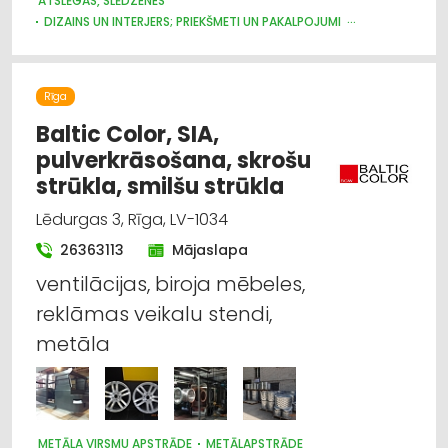
ATSLĒGAS, SLĒDZENES
DIZAINS UN INTERJERS; PRIEKŠMETI UN PAKALPOJUMI
DURVIS, LOGI
APDARES DARBI
MĒBEĻU FURNITŪRA
ŽALŪZIJAS, AIZKARU STIEŅI
BŪVMATERIĀLU, BŪVKONSTRUKCIJU TIRDZNIECĪBA
Rīga
BŪVMATERIĀLU, BŪVKONSTRUKCIJU VAIRUMTIRDZNIECĪBA
APDARES MATERIĀLI: TIRDZNIECĪBA
Baltic Color, SIA,
CELTNIECĪBAS UN REMONTA DARBI
pulverkrāsošana, skrošu
APDARES MATERIĀLI: GRĪDAS SEGUMI
strūkla, smilšu strūkla
MĒBEĻU RAŽOŠANA, MĒBEĻU SAGATAVES
Lēdurgas 3, Rīga, LV-1034
26363113
Mājaslapa
ventilācijas, biroja mēbeles,
reklāmas veikalu stendi,
metāla
METĀLA VIRSMU APSTRĀDE
METĀLAPSTRĀDE