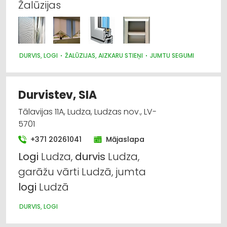
Žalūzijas
DURVIS, LOGI
ŽALŪZIJAS, AIZKARU STIEŅI
JUMTU SEGUMI
Durvistev, SIA
Tālavijas 11A, Ludza, Ludzas nov., LV-
5701
+371 20261041
Mājaslapa
Logi
Ludza,
durvis
Ludza,
garāžu vārti Ludzā, jumta
logi
Ludzā
DURVIS, LOGI