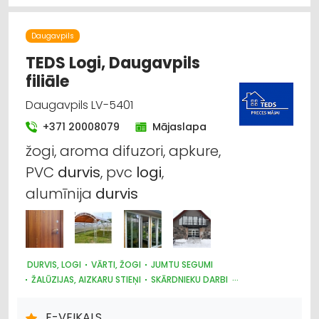
JUMTU SEGUMI
METĀLIZSTRĀDĀJUMI
DURVIS, LOGI
METĀLA TIRDZNIECĪBA
METĀLAPSTRĀDE
VĀRTI, ŽOGI
Daugavpils
INTERNETVEIKALI, E-KOMERCIJA
APDARES MATERIĀLI: TIRDZNIECĪBA
TEDS Logi, Daugavpils
filiāle
Daugavpils LV-5401
+371 20008079
Mājaslapa
žogi, aroma difuzori, apkure,
PVC
durvis
, pvc
logi
,
alumīnija
durvis
DURVIS, LOGI
VĀRTI, ŽOGI
JUMTU SEGUMI
ŽALŪZIJAS, AIZKARU STIEŅI
SKĀRDNIEKU DARBI
KRĀSNIS UN KAMĪNI
SILTUMAPGĀDE UN SILTUMTĪKLI
DŪMVADI, TO IZGATAVOŠANA, UZSTĀDĪŠANA
E-VEIKALS