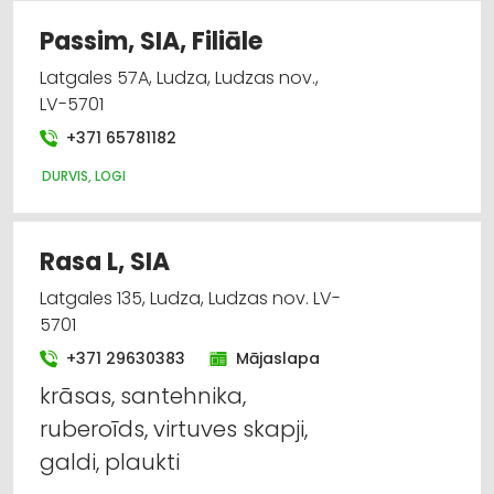
Passim, SIA, Filiāle
Latgales 57A, Ludza, Ludzas nov.,
LV-5701
+371 65781182
DURVIS, LOGI
Rasa L, SIA
Latgales 135, Ludza, Ludzas nov. LV-
5701
+371 29630383
Mājaslapa
krāsas, santehnika,
ruberoīds, virtuves skapji,
galdi, plaukti