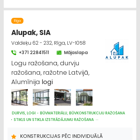
Rīga
Alupak, SIA
Valdeķu 62 - 232, Rīga, LV-1058
+371 22841511
Mājaslapa
Logu ražošana, durvju
ražošana, ražotne Latvijā,
Alumīnija
logi
DURVIS, LOGI
BŪVMATERIĀLU, BŪVKONSTRUKCIJU RAŽOŠANA
STIKLS UN STIKLA IZSTRĀDĀJUMU RAŽOŠANA
STIKLS UN STIKLA IZSTRĀDĀJUMU TIRDZNIECĪBA
ATSLĒGAS, SLĒDZENES
KONSTRUKCIJAS PĒC INDIVIDUĀLĀ