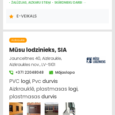
ŽALŪZIJAS, AIZKARU STIEŅI
SKĀRDNIEKU DARBI
KRĀSNIS UN KAMĪNI
SILTUMAPGĀDE UN SILTUMTĪKLI
DŪMVADI, TO IZGATAVOŠANA, UZSTĀDĪŠANA
E-VEIKALS
METĀLIZSTRĀDĀJUMI
SAIMNIECĪBAS PREČU TIRDZNIECĪBA
DĀRZA TEHNIKA UN INVENTĀRS
AUTO RIEPU, AUTO DISKU TIRDZNIECĪBA
Aizkraukle
Mūsu lodzinieks, SIA
Jaunceltnes 40, Aizkraukle,
Aizkraukles nov., LV-5101
+371 22048048
Mājaslapa
PVC
logi
, Pvc
durvis
Aizkrauklē, plastmasas
logi
,
plastmasas
durvis