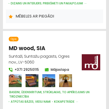
DIZAINS UN INTERJERS; PRIEKŠMETI UN PAKALPOJUMI
INTERNETVEIKALI, E-KOMERCIJA
MĒBELES AR PIEGĀDI
Ogre
MD wood, SIA
Suntaži, Suntažu pagasts, Ogres
nov., LV-5060
+371 29250115
Mājaslapa
BASEINI, ŪDENSKRITUMI, STRŪKLAKAS, TO APRĪKOJUMS UN
TIRDZNIECĪBA
ATPŪTAS BĀZES, VIESU NAMI
KOKAPSTRĀDE
GALDNIEKU DARBI
DURVIS, LOGI