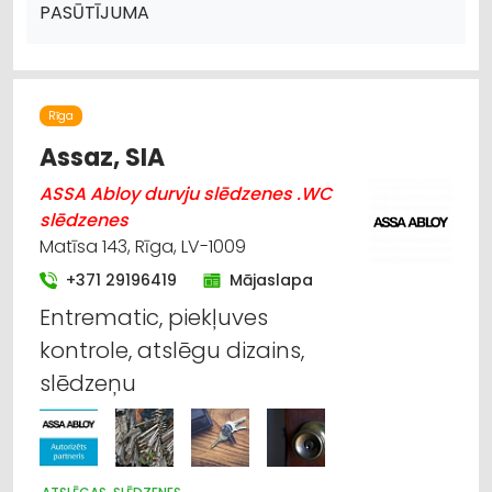
PASŪTĪJUMA
Rīga
Assaz, SIA
ASSA Abloy durvju slēdzenes .WC
slēdzenes
Matīsa 143, Rīga, LV-1009
+371 29196419
Mājaslapa
Entrematic, piekļuves
kontrole, atslēgu dizains,
slēdzeņu