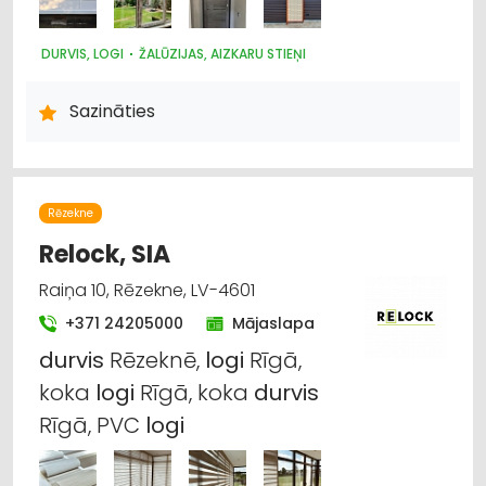
DURVIS, LOGI
ŽALŪZIJAS, AIZKARU STIEŅI
Sazināties
Rēzekne
Relock, SIA
Raiņa 10, Rēzekne, LV-4601
+371 24205000
Mājaslapa
durvis
Rēzeknē,
logi
Rīgā,
koka
logi
Rīgā, koka
durvis
Rīgā, PVC
logi