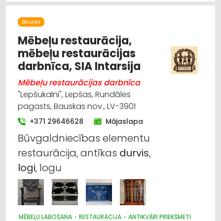
MĒBEĻU RAŽOŠANA, MĒBEĻU SAGATAVES
MĒBEĻU TIRDZNIECĪBA
Bauska
Mēbeļu restaurācija,
mēbeļu restaurācijas
darbnīca, SIA Intarsija
Mēbeļu restaurācijas darbnīca
"Lepšukalni", Lepšas, Rundāles
pagasts, Bauskas nov., LV-3901
+371 29646628
Mājaslapa
Būvgaldniecības elementu
restaurācija, antīkas
durvis
,
logi
, logu
MĒBEĻU LABOŠANA
RESTAURĀCIJA
ANTIKVĀRI PRIEKŠMETI