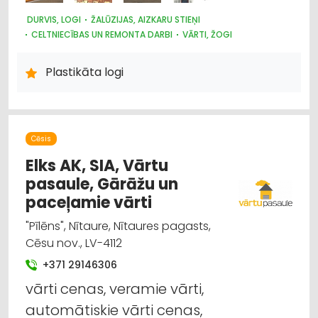
DURVIS, LOGI
ŽALŪZIJAS, AIZKARU STIEŅI
CELTNIECĪBAS UN REMONTA DARBI
VĀRTI, ŽOGI
Plastikāta logi
Cēsis
Elks AK, SIA, Vārtu
pasaule, Gārāžu un
paceļamie vārti
"Pīlēns", Nītaure, Nītaures pagasts,
Cēsu nov., LV-4112
+371 29146306
vārti cenas, veramie vārti,
automātiskie vārti cenas,