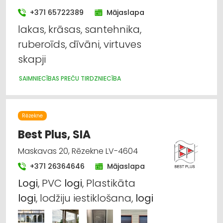
+371 65722389
Mājaslapa
lakas, krāsas, santehnika,
ruberoīds, dīvāni, virtuves
skapji
SAIMNIECĪBAS PREČU TIRDZNIECĪBA
Rēzekne
Best Plus, SIA
Maskavas 20, Rēzekne LV-4604
+371 26364646
Mājaslapa
Logi
, PVC
logi
, Plastikāta
logi
, lodžiju iestiklošana,
logi