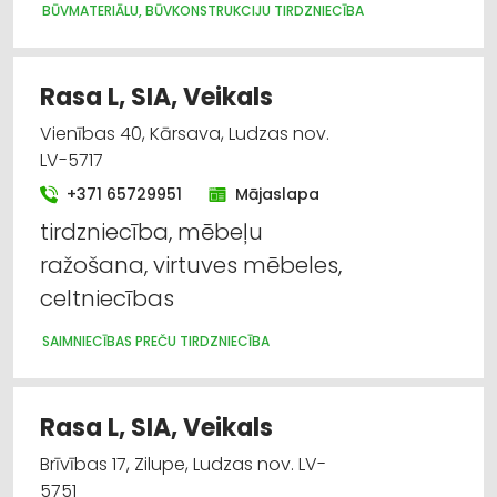
BŪVMATERIĀLU, BŪVKONSTRUKCIJU TIRDZNIECĪBA
Rasa L, SIA, Veikals
Vienības 40, Kārsava, Ludzas nov.
LV-5717
+371 65729951
Mājaslapa
tirdzniecība, mēbeļu
ražošana, virtuves mēbeles,
celtniecības
SAIMNIECĪBAS PREČU TIRDZNIECĪBA
Rasa L, SIA, Veikals
Brīvības 17, Zilupe, Ludzas nov. LV-
5751