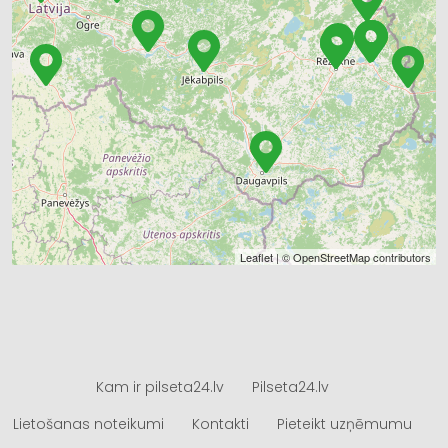
Leaflet
| ©
OpenStreetMap
contributors
Kam ir pilseta24.lv
Pilseta24.lv
Lietošanas noteikumi
Kontakti
Pieteikt uzņēmumu