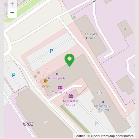
+
−
Leaflet
| ©
OpenStreetMap
contributors