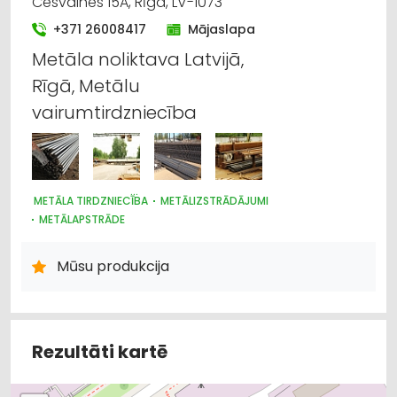
Cesvaines 15A, Rīga, LV-1073
Metālizstrādājumi
+371 26008417
Mājaslapa
Metāla noliktava Latvijā,
Pasažieru pārvadājumi
Rīgā, Metālu
Tūrisms un ceļojumi
vairumtirdzniecība
METĀLA TIRDZNIECĪBA
METĀLIZSTRĀDĀJUMI
METĀLAPSTRĀDE
BŪVMATERIĀLU, BŪVKONSTRUKCIJU TIRDZNIECĪBA
AUTOBUSU, MIKROAUTOBUSU NOMA
Mūsu produkcija
PASAŽIERU PĀRVADĀJUMI
TŪRISMS UN CEĻOJUMI
JAHTU, LAIVU UN KUTERU TIRDZNIECĪBA
Rezultāti kartē