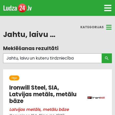
KATEGORIJAS
Jahtu, laivu un kuteru tirdzniecība
Meklēšanas rezultāti
Visas nozares
Autobusu, mikroautobusu noma
Būvmateriālu, būvkonstrukciju tirdzniecība
Rīga
Jahtu, laivu un kuteru tirdzniecība
Ironwill Steel, SIA,
Latvijas metāls, metālu
Metāla tirdzniecība
bāze
Latvijas metāls, metālu bāze
Metālapstrāde