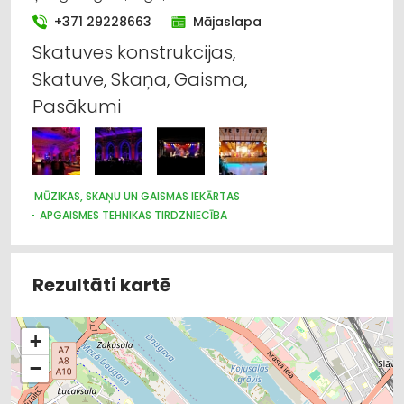
+371 29228663
Mājaslapa
Skatuves konstrukcijas,
Skatuve, Skaņa, Gaisma,
Pasākumi
MŪZIKAS, SKAŅU UN GAISMAS IEKĀRTAS
APGAISMES TEHNIKAS TIRDZNIECĪBA
PASĀKUMU ORGANIZĒŠANA, ATRIBŪTIKA
AUDIO UN VIDEOTEHNIKAS UN PIEDERUMU TIRDZNIECĪBA
KONCERTU, IZRĀŽU ORGANIZĒŠANA
NOMA
Rezultāti kartē
+
−