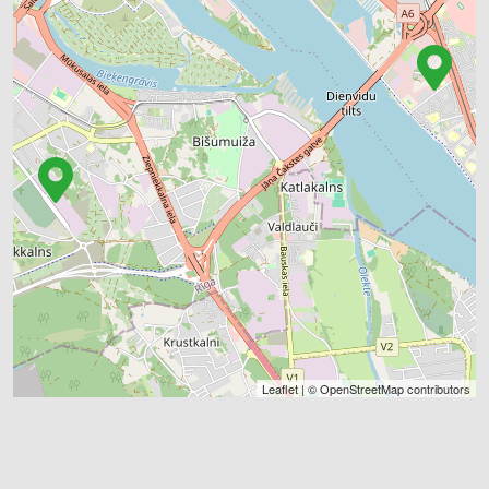
Leaflet
| ©
OpenStreetMap
contributors