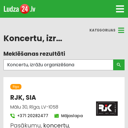
KATEGORIJAS
Koncertu, izrāžu organizēšana
Meklēšanas rezultāti
Visas nozares
Koncertu, izrāžu organizēšana
Mūzikas, skaņu un gaismas iekārtas
Rīga
Pasākumu organizēšana, atribūtika
RJK, SIA
Mālu 30, Rīga, LV-1058
Apgaismes tehnikas tirdzniecība
+371 20282477
Mājaslapa
Audio un videotehnikas un piederumu
Pasākumu,
koncertu
,