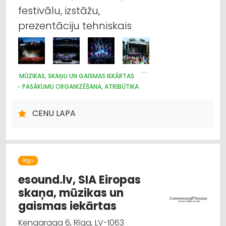
tirdzniecība
festivālu, izstāžu,
prezentāciju tehniskais
Elektrotehnisko iekārtu un elektromateriālu
ražošana
Noma
MŪZIKAS, SKAŅU UN GAISMAS IEKĀRTAS
PASĀKUMU ORGANIZĒŠANA, ATRIBŪTIKA
KONCERTU, IZRĀŽU ORGANIZĒŠANA
ELEKTROTEHNISKO IEKĀRTU UN ELEKTROMATERIĀLU RAŽOŠANA
CENU LAPA
Rīga
esound.lv, SIA Eiropas
skaņa, mūzikas un
gaismas iekārtas
Ķengaraga 6, Rīga, LV-1063