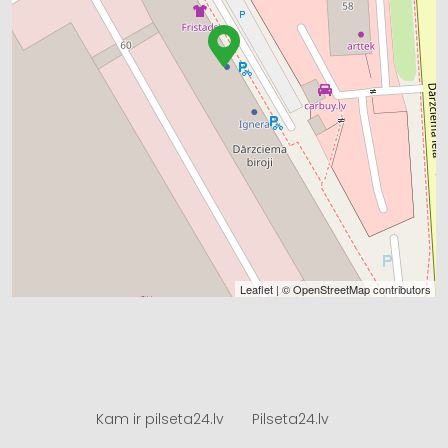
Leaflet
| ©
OpenStreetMap
contributors
Kam ir pilseta24.lv
Pilseta24.lv