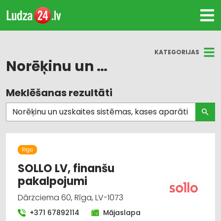
KATEGORIJAS
Norēķinu un uzskaites sistēmas, kases aparāti
Meklēšanas rezultāti
Visas nozares
Finanšu darbība
Norēķinu un uzskaites sistēmas, kases aparāti
Rīga
SOLLO LV, finanšu
pakalpojumi
Dārzciema 60, Rīga, LV-1073
+371 67892114
Mājaslapa