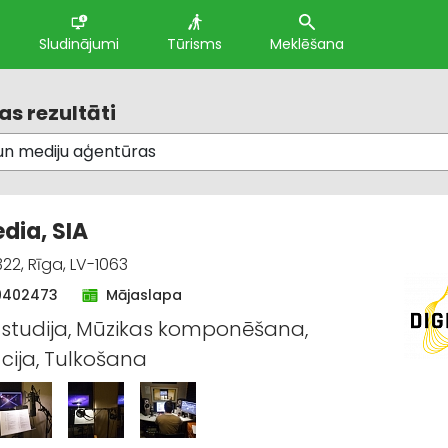
Sludinājumi
Tūrisms
Meklēšana
s rezultāti
edia, SIA
22, Rīga, LV-1063
9402473
Mājaslapa
studija, Mūzikas komponēšana,
ācija, Tulkošana