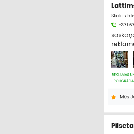
Lattim
Skolas 5 k-
+371 6
saskaņ
reklām
REKLĀMAS U
POLIGRĀFIJ
Mēs Jū
Pilseta