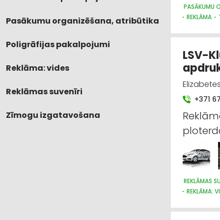
PASĀKUMU O
REKLĀMA
Pasākumu organizēšana, atribūtika
Poligrāfijas pakalpojumi
LSV-Kl
apdru
Reklāma: vides
Elizabetes
Reklāmas suvenīri
+371 6
Reklāma
Zīmogu izgatavošana
ploterd
REKLĀMAS SU
REKLĀMA: V
SUVENĪRI, 
ATSLĒGAS, 