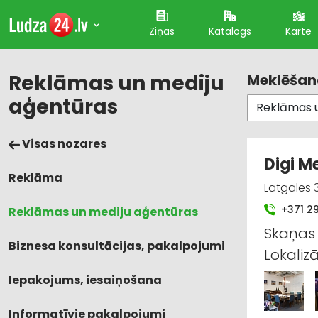
Ziņas
Katalogs
Karte
Reklāmas un mediju
Meklēšana
aģentūras
Visas nozares
Digi M
Reklāma
Latgales 3
+371 2
Reklāmas un mediju aģentūras
Skaņas 
Biznesa konsultācijas, pakalpojumi
Lokaliz
Iepakojums, iesaiņošana
Informatīvie pakalpojumi