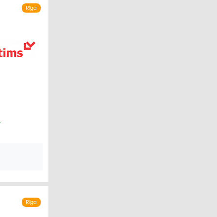
Rīga
A
Rīga