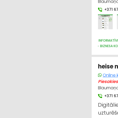
Blaumaņa 
+371 6
INFORMATĪV
BIZNESA KO
heise 
Online 
Piesakies
Blaumaņa 
+371 6
Digitāl
uzturēš