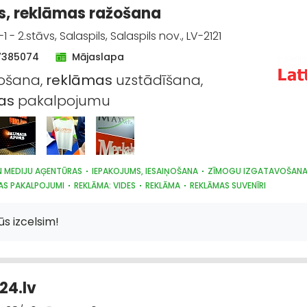
s, reklāmas ražošana
1 - 2.stāvs, Salaspils, Salaspils nov., LV-2121
7385074
Mājaslapa
ošana,
reklāmas
uzstādīšana,
as
pakalpojumu
N MEDIJU AĢENTŪRAS
IEPAKOJUMS, IESAIŅOŠANA
ZĪMOGU IZGATAVOŠAN
AS PAKALPOJUMI
REKLĀMA: VIDES
REKLĀMA
REKLĀMAS SUVENĪRI
s izcelsim!
24.lv