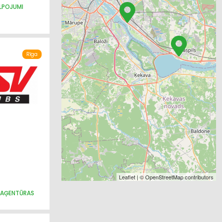
LPOJUMI
Rīga
Leaflet
| ©
OpenStreetMap
contributors
 AĢENTŪRAS
ZNIECĪBA