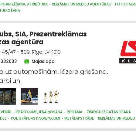
RGANIZĒŠANA, ATRIBŪTIKA
REKLĀMAS UN MEDIJU AĢENTŪRAS
FOTO PAKA
TULKOŠANA
ubs, SIA, Prezentreklāmas
kas aģentūra
 45/47 - 509, Rīga, LV-1010
7332633
Mājaslapa
 uz automašīnām, lāzera griešana,
arbi
un
VENĪRI
IEPAKOJUMS, IESAIŅOŠANA
REKLĀMA
ZĪMOGU IZGATAVOŠANA
IDES
POLIGRĀFIJAS PAKALPOJUMI
METĀLAPSTRĀDE
REKLĀMAS UN MEDIJU
DĀVANAS
PASĀKUMU ORGANIZĒŠANA, ATRIBŪTIKA
KANCELEJAS PREČU TIRD
SLĒDZENES
BIZNESA KONSULTĀCIJAS, PAKALPOJUMI