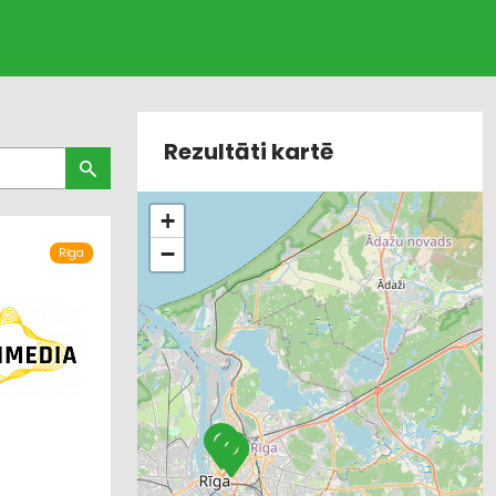
Rezultāti kartē
+
−
Rīga