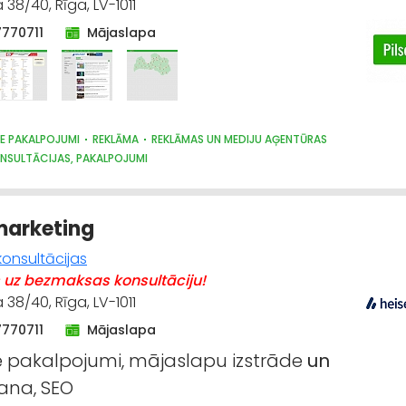
38/40, Rīga, LV-1011
7770711
Mājaslapa
IE PAKALPOJUMI
REKLĀMA
REKLĀMAS UN MEDIJU AĢENTŪRAS
NSULTĀCIJAS, PAKALPOJUMI
marketing
konsultācijas
 uz bezmaksas konsultāciju!
38/40, Rīga, LV-1011
7770711
Mājaslapa
ie pakalpojumi, mājaslapu izstrāde
un
ana, SEO