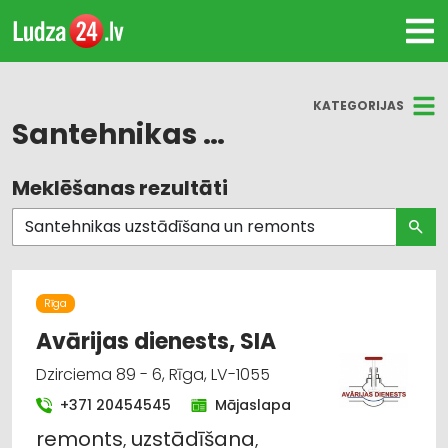
KATEGORIJAS
Santehnikas uzstādīšana un remonts
Meklēšanas rezultāti
Visas nozares
Ūdensapgāde un kanalizācija
Būvmateriālu, būvkonstrukciju tirdzniecība
Rīga
Celtniecības un remonta darbi
Avārijas dienests, SIA
Dzirciema 89 - 6, Rīga, LV-1055
Santehnikas uzstādīšana un remonts
+371 20454545
Mājaslapa
Siltumapgāde un siltumtīkli
remonts
,
uzstādīšana
,