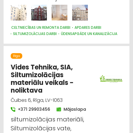
CELTNIECĪBAS UN REMONTA DARBI
APDARES DARBI
SILTUMIZOLĀCIJAS DARBI
ŪDENSAPGĀDE UN KANALIZĀCIJA
SANTEHNIKAS UZSTĀDĪŠANA UN REMONTS
JUMTU SEGUMI
RESTAURĀCIJA
BŪVUZRAUDZĪBA, BŪVVALDES
LABIEKĀRTOŠANA, APZAĻUMOŠANA
GALDNIEKU DARBI
Rīga
TREPES, KĀPNES
CEĻU UN TILTU BŪVE, UZTURĒŠANA
ELEKTROMONTĀŽA, ELEKTROINSTALĀCIJA
Vides Tehnika, SIA,
BŪVMATERIĀLU, BŪVKONSTRUKCIJU TIRDZNIECĪBA
Siltumizolācijas
BŪVMATERIĀLU, BŪVKONSTRUKCIJU RAŽOŠANA
materiālu veikals -
BŪVMATERIĀLU, BŪVKONSTRUKCIJU VAIRUMTIRDZNIECĪBA
noliktava
Čuibes 6, Rīga, LV-1063
+371 29903456
Mājaslapa
siltumizolācijas materiāli,
Siltumizolācijas vate,