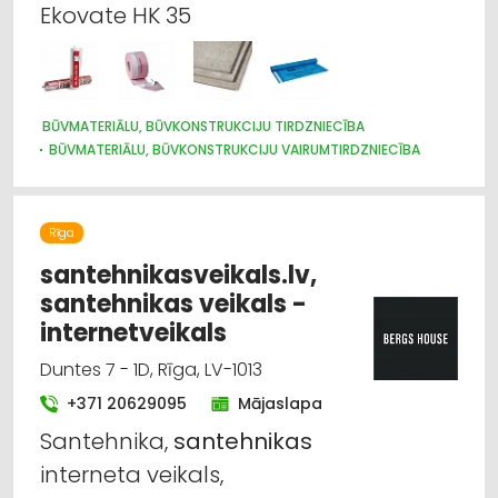
Ekovate HK 35
BŪVMATERIĀLU, BŪVKONSTRUKCIJU TIRDZNIECĪBA
BŪVMATERIĀLU, BŪVKONSTRUKCIJU VAIRUMTIRDZNIECĪBA
CELTNIECĪBAS UN REMONTA DARBI
APDARES MATERIĀLI: VAIRUMTIRDZNIECĪBA
SILTUMIZOLĀCIJAS DARBI
APDARES MATERIĀLI: TIRDZNIECĪBA
Rīga
IEKRAUŠANAS UN IZKRAUŠANAS TEHNIKA
METĀLA TIRDZNIECĪBA
santehnikasveikals.lv,
santehnikas veikals -
internetveikals
Duntes 7 - 1D, Rīga, LV-1013
+371 20629095
Mājaslapa
Santehnika,
santehnikas
interneta veikals,