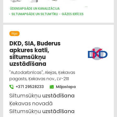
ŪDENSAPGĀDE UN KANALIZĀCIJA
SILTUMAPGĀDE UN SILTUMTĪKLI
GĀZES IERĪCES
SILTUMTEHNIKA, APKURES IEKĀRTAS
ENERĢIJA: ALTERNATĪVĀ
VENTILĀCIJAS UN KONDICIONĒŠANAS SISTĒMAS UN IEKĀRTAS
TELPĀM
Rīga
DKD, SIA, Buderus
apkures katli,
siltumsūkņu
uzstādīšana
"Autodarbnīcas", Alejas, Ķekavas
pagasts, Ķekavas nov., LV-2111
+371 29528233
Mājaslapa
Siltumsūkņu
uzstādīšana
Ķekavas novadā
Siltumsūkņu
uzstādīšana