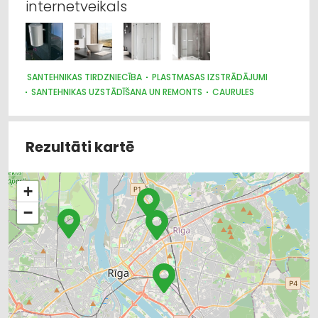
internetveikals
SANTEHNIKAS TIRDZNIECĪBA
PLASTMASAS IZSTRĀDĀJUMI
SANTEHNIKAS UZSTĀDĪŠANA UN REMONTS
CAURULES
SANTEHNIKAS VAIRUMTIRDZNIECĪBA
SILTUMAPGĀDE UN SILTUMTĪKLI
BŪVMATERIĀLU, BŪVKONSTRUKCIJU TIRDZNIECĪBA
Rezultāti kartē
SŪKŅI, PUMPJI, VĀRSTI, VENTIĻI
MĒBEĻU TIRDZNIECĪBA
SILTUMTEHNIKA, APKURES IEKĀRTAS
CELTNIECĪBAS UN REMONTA DARBI
+
INTERNETVEIKALI, E-KOMERCIJA
−