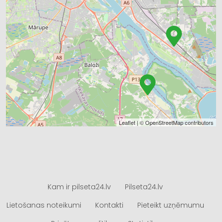
Leaflet
| ©
OpenStreetMap
contributors
Kam ir pilseta24.lv
Pilseta24.lv
Lietošanas noteikumi
Kontakti
Pieteikt uzņēmumu