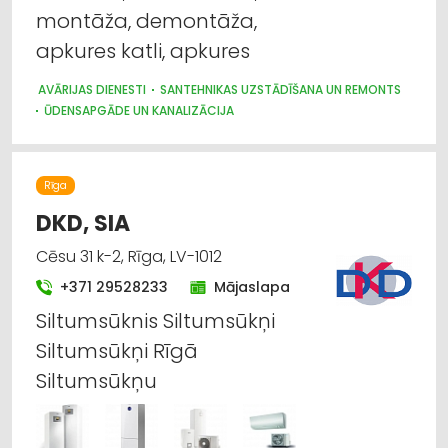
montāža, demontāža,
Siltumtehnika, apkures iekārtas
apkures katli, apkures
Būvmateriālu, būvkonstrukciju
AVĀRIJAS DIENESTI
SANTEHNIKAS UZSTĀDĪŠANA UN REMONTS
vairumtirdzniecība
ŪDENSAPGĀDE UN KANALIZĀCIJA
Enerģija: alternatīvā
Rīga
Gāzes ierīces
DKD, SIA
Siltumizolācijas darbi
Cēsu 31 k-2, Rīga, LV-1012
+371 29528233
Mājaslapa
Siltumsūknis Siltumsūkņi
Siltumsūkņi Rīgā
Siltumsūkņu