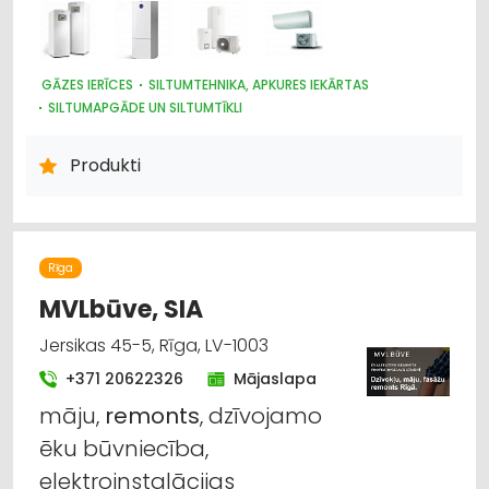
GĀZES IERĪCES
SILTUMTEHNIKA, APKURES IEKĀRTAS
SILTUMAPGĀDE UN SILTUMTĪKLI
VENTILĀCIJAS UN KONDICIONĒŠANAS SISTĒMAS UN IEKĀRTAS
TELPĀM
Produkti
ENERĢIJA: ALTERNATĪVĀ
ŪDENSAPGĀDE UN KANALIZĀCIJA
Rīga
MVLbūve, SIA
Jersikas 45-5, Rīga, LV-1003
+371 20622326
Mājaslapa
māju,
remonts
, dzīvojamo
ēku būvniecība,
elektroinstalācijas