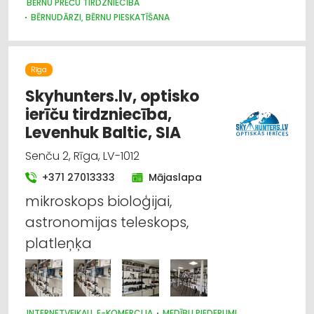
BĒRNU PREČU TIRDZNIECĪBA
BĒRNUDĀRZI, BĒRNU PIESKATĪŠANA
BĒRNU PREČU VAIRUMTIRDZNIECĪBA
BĒRNU UN JAUNIEŠU BRĪVĀ LAIKA ORGANIZĒŠANA, NOMETNES
SPORTA ORGANIZĀCIJAS
Rīga
SPORTA UN TŪRISMA PREČU TIRDZNIECĪBA
SPORTA UN TŪRISMA PREČU VAIRUMTIRDZNIECĪBA
Skyhunters.lv, optisko
MEDICĪNISKĀ PALĪDZĪBA: REHABILITĀCIJA
ierīču tirdzniecība,
IZGLĪTĪBA: VISPĀRĒJĀ
Levenhuk Baltic, SIA
Senču 2, Rīga, LV-1012
+371 27013333
Mājaslapa
mikroskops bioloģijai,
astronomijas teleskops,
platleņķa
INTERNETVEIKALI, E-KOMERCIJA
MEDĪBU PIEDERUMI