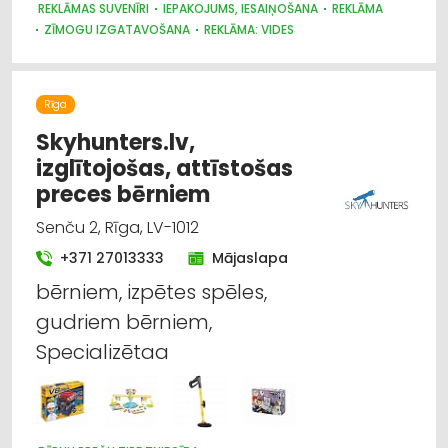
REKLĀMAS SUVENĪRI
IEPAKOJUMS, IESAIŅOŠANA
REKLĀMA
ZĪMOGU IZGATAVOŠANA
REKLĀMA: VIDES
POLIGRĀFIJAS PAKALPOJUMI
METĀLAPSTRĀDE
REKLĀMAS UN MEDIJU AĢENTŪRAS
SUVENĪRI, DĀVANAS
PASĀKUMU ORGANIZĒŠANA, ATRIBŪTIKA
Rīga
KANCELEJAS PREČU TIRDZNIECĪBA
ATSLĒGAS, SLĒDZENES
BIZNESA KONSULTĀCIJAS, PAKALPOJUMI
Skyhunters.lv,
izglītojošas, attīstošas
preces bērniem
Senču 2, Rīga, LV-1012
+371 27013333
Mājaslapa
bērniem, izpētes spēles,
gudriem bērniem,
Specializētaa