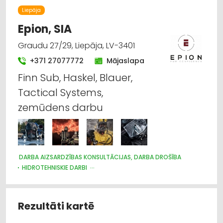
Liepāja
Epion, SIA
Graudu 27/29, Liepāja, LV-3401
+371 27077772
Mājaslapa
Finn Sub, Haskel, Blauer,
Tactical Systems,
zemūdens darbu
DARBA AIZSARDZĪBAS KONSULTĀCIJAS, DARBA DROŠĪBA
HIDROTEHNISKIE DARBI
DARBA AIZSARDZĪBAS LĪDZEKĻI, DARBA APĢĒRBI;
VAIRUMTIRDZNIECĪBA
DARBA AIZSARDZĪBAS LĪDZEKĻI, FORMASTĒRPI, DARBA APĢĒRBI
Rezultāti kartē
UN APAVI; TIRDZNIECĪBA
APĢĒRBI: TIRDZNIECĪBA
GLĀBŠANAS DIENESTI