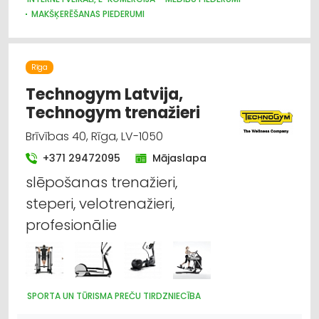
MAKŠĶERĒŠANAS PIEDERUMI
LABORATORIJAS IEKĀRTAS UN PIEDERUMI
SPORTA UN TŪRISMA PREČU TIRDZNIECĪBA
APSARDZE: AIZSARGIERĪCES, SISTĒMAS, VIDEONOVĒROŠANA
Rīga
Technogym Latvija,
Technogym trenažieri
Brīvības 40, Rīga, LV-1050
+371 29472095
Mājaslapa
slēpošanas trenažieri,
steperi, velotrenažieri,
profesionālie
SPORTA UN TŪRISMA PREČU TIRDZNIECĪBA