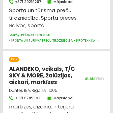
+371 29219207
Mājaslapa
Sporta un tūrisma preču tirdzniecība
Sporta
un
tūrisma
preču
tirdzniecība
,
Sporta
preces
Trauki
Balvos,
sporta
Internetveikali, e-komercija
MAKŠĶERĒŠANAS PIEDERUMI
SPORTA UN TŪRISMA PREČU TIRDZNIECĪBA
PIROTEHNIKA
Markīzes
IEROČI
Žalūzijas, aizkaru stieņi
Rīga
ALANDEKO, veikals, T/C
SKY & MORE, žalūzijas,
aizkari, markīzes
Duntes 19A, Rīga, LV-1005
+371 67853431
Mājaslapa
markīzes, dizaina, interjera