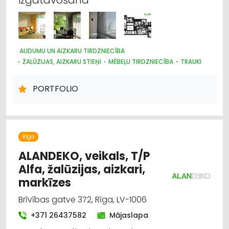
AUDUMU UN AIZKARU TIRDZNIECĪBA
ŽALŪZIJAS, AIZKARU STIEŅI
MĒBEĻU TIRDZNIECĪBA
TRAUKI
MARKĪZES
DIZAINS UN INTERJERS; PRIEKŠMETI UN PAKALPOJUMI
PORTFOLIO
APGAISMES TEHNIKAS TIRDZNIECĪBA
SUVENĪRI, DĀVANAS
PAKLĀJI, PAKLĀJU SERVISS
Rīga
ALANDEKO, veikals, T/P
Alfa, žalūzijas, aizkari,
markīzes
Brīvības gatve 372, Rīga, LV-1006
+371 26437582
Mājaslapa