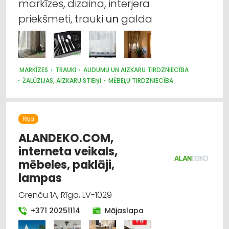
markīzes, dizaina, interjera
priekšmeti, trauki
un
galda
MARKĪZES
TRAUKI
AUDUMU UN AIZKARU TIRDZNIECĪBA
ŽALŪZIJAS, AIZKARU STIEŅI
MĒBEĻU TIRDZNIECĪBA
DIZAINS UN INTERJERS; PRIEKŠMETI UN PAKALPOJUMI
APGAISMES TEHNIKAS TIRDZNIECĪBA
SUVENĪRI, DĀVANAS
Rīga
ALANDEKO.COM,
interneta veikals,
mēbeles, paklāji,
lampas
Grenču 1A, Rīga, LV-1029
+371 20251114
Mājaslapa