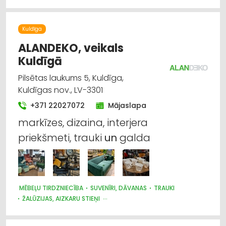
MEDĪBU PIEDERUMI
Kuldīga
ALANDEKO, veikals
Kuldīgā
Pilsētas laukums 5, Kuldīga,
Kuldīgas nov., LV-3301
+371 22027072
Mājaslapa
markīzes, dizaina, interjera
priekšmeti, trauki
un
galda
MĒBEĻU TIRDZNIECĪBA
SUVENĪRI, DĀVANAS
TRAUKI
ŽALŪZIJAS, AIZKARU STIEŅI
AUDUMU UN AIZKARU TIRDZNIECĪBA