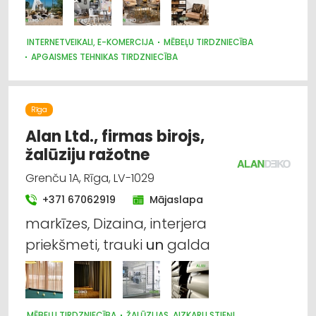
INTERNETVEIKALI, E-KOMERCIJA
MĒBEĻU TIRDZNIECĪBA
APGAISMES TEHNIKAS TIRDZNIECĪBA
PAKLĀJI, PAKLĀJU SERVISS
DIZAINS UN INTERJERS; PRIEKŠMETI UN PAKALPOJUMI
TRAUKI
TEKSTILIZSTRĀDĀJUMU TIRDZNIECĪBA
Rīga
GULTAS VEĻA UN PIEDERUMI
PULKSTEŅU TIRDZNIECĪBA
SUVENĪRI, DĀVANAS
Alan Ltd., firmas birojs,
žalūziju ražotne
Grenču 1A, Rīga, LV-1029
+371 67062919
Mājaslapa
markīzes, Dizaina, interjera
priekšmeti, trauki
un
galda
MĒBEĻU TIRDZNIECĪBA
ŽALŪZIJAS, AIZKARU STIEŅI