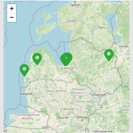
GUMIJAS IZSTRĀDĀJUMI
INSTRUMENTU UN DARBARĪKU TIRDZNIECĪBA
+
INSTRUMENTU UN DARBARĪKU VAIRUMTIRDZNIECĪBA
−
MEDICĪNAS TEHNIKA, INSTRUMENTI, PRECES UN PIEDERUMI
SPORTA UN TŪRISMA PREČU VAIRUMTIRDZNIECĪBA
TIRDZNIECĪBA: NETIEŠĀ
TIRDZNIECĪBAS STARPNIEKI
UGUNSDZĒSĪBAS UN UGUNSAIZSARDZĪBAS LĪDZEKĻI
VALSTS AIZSARDZĪBA, ARMIJA