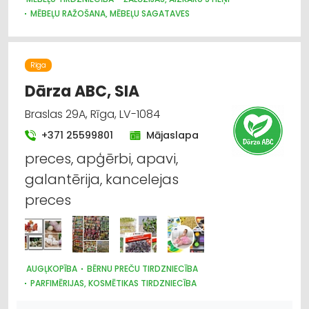
MĒBEĻU RAŽOŠANA, MĒBEĻU SAGATAVES
AUDUMU UN AIZKARU TIRDZNIECĪBA
DIZAINS UN INTERJERS; PRIEKŠMETI UN PAKALPOJUMI
MARKĪZES
TRAUKI
APGAISMES TEHNIKAS TIRDZNIECĪBA
Rīga
SUVENĪRI, DĀVANAS
Dārza ABC, SIA
Braslas 29A, Rīga, LV-1084
+371 25599801
Mājaslapa
preces, apģērbi, apavi,
galantērija, kancelejas
preces
AUGĻKOPĪBA
BĒRNU PREČU TIRDZNIECĪBA
PARFIMĒRIJAS, KOSMĒTIKAS TIRDZNIECĪBA
SUVENĪRI, DĀVANAS
SAIMNIECĪBAS PREČU TIRDZNIECĪBA