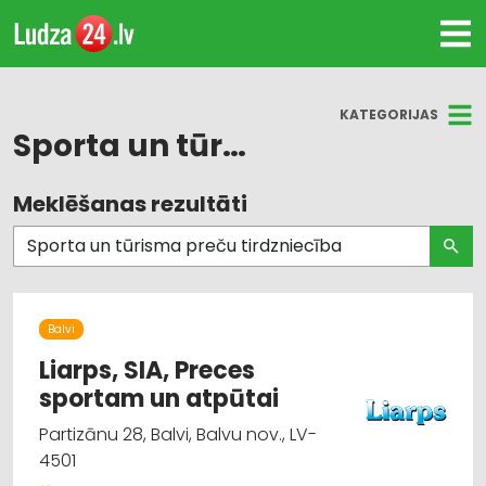
KATEGORIJAS
Sporta un tūrisma preču tirdzniecība
Meklēšanas rezultāti
Visas nozares
Suvenīri, dāvanas
Mēbeļu tirdzniecība
Balvi
Apgaismes tehnikas tirdzniecība
Liarps, SIA, Preces
sportam un atpūtai
Audumu un aizkaru tirdzniecība
Partizānu 28, Balvi, Balvu nov., LV-
4501
Dizains un interjers; priekšmeti un pakalpojumi