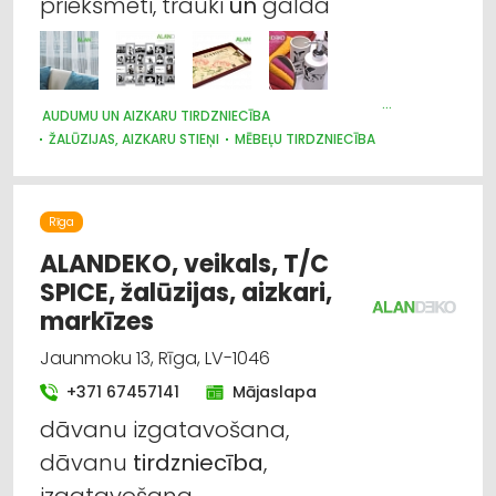
priekšmeti, trauki
un
galda
AUDUMU UN AIZKARU TIRDZNIECĪBA
ŽALŪZIJAS, AIZKARU STIEŅI
MĒBEĻU TIRDZNIECĪBA
DIZAINS UN INTERJERS; PRIEKŠMETI UN PAKALPOJUMI
MARKĪZES
TRAUKI
APGAISMES TEHNIKAS TIRDZNIECĪBA
SUVENĪRI, DĀVANAS
Rīga
ALANDEKO, veikals, T/C
SPICE, žalūzijas, aizkari,
markīzes
Jaunmoku 13, Rīga, LV-1046
+371 67457141
Mājaslapa
dāvanu izgatavošana,
dāvanu
tirdzniecība
,
izgatavošana