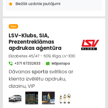
HIGIĒNAS PRECES
Biežāk uzdotie jautājumi
ZOOPRECES, DZĪVNIEKU KOPŠANA UN APRŪPE
INTERNETVEIKALI, E-KOMERCIJA
ĶĪMISKĀS PRECES
HOBIJA PRECES
SĒKLAS UN STĀDI
AGROĶĪMIJA, MĒSLOŠANAS LĪDZEKĻI
DĀRZA TEHNIKA UN INVENTĀRS
Rīga
AUGKOPĪBA UN TEHNISKĀS KULTŪRAS
LSV-Klubs, SIA,
Prezentreklāmas
apdrukas aģentūra
Elizabetes 45/47 - 509, Rīga, LV-1010
+371 67332633
Mājaslapa
Dāvanas
sporta
svētkos ar
klienta izvēlētu apdruku,
dizainu, VIP