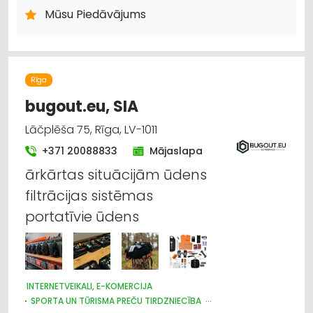
Mūsu Piedāvājums
Rīga
bugout.eu, SIA
Lāčplēša 75, Rīga, LV-1011
+371 20088833
Mājaslapa
ārkārtas situācijām ūdens
filtrācijas sistēmas
portatīvie ūdens
INTERNETVEIKALI, E-KOMERCIJA
SPORTA UN TŪRISMA PREČU TIRDZNIECĪBA