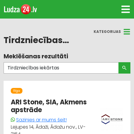
KATEGORIJAS
Tirdzniecības iekārtas
Meklēšanas rezultāti
Visas nozares
Mēbeļu tirdzniecība
Dizains un interjers; priekšmeti un pakalpojumi
Rīga
Dārza tehnika un inventārs
ARI Stone, SIA, Akmens
apstrāde
Instrumentu un darbarīku tirdzniecība
Sazinies ar mums šeit!
Lejupes 14, Ādaži, Ādažu nov., LV-
Iekraušanas un izkraušanas tehnika