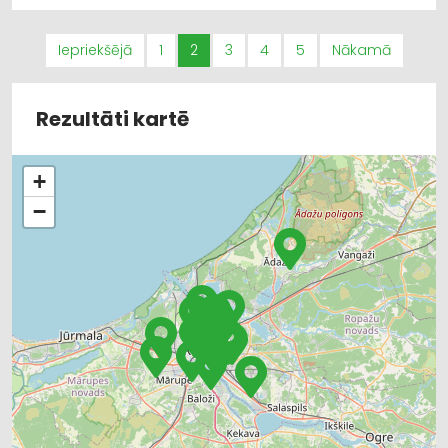
DAĻAS
LAUKSAIMNIECĪBAS TEHNIKAS UN TRAKTORTEHNIKAS
LABOŠANA, REMONTS
Iepriekšējā
1
2
3
4
5
Nākamā
CELTNIECĪBAS TEHNIKA UN IEKĀRTAS; NOMA
Rezultāti kartē
+
−