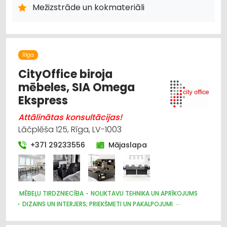
APDARES MATERIĀLI: VAIRUMTIRDZNIECĪBA
Mežizstrāde un kokmateriāli
BŪVMATERIĀLU, BŪVKONSTRUKCIJU TIRDZNIECĪBA
BŪVMATERIĀLU, BŪVKONSTRUKCIJU VAIRUMTIRDZNIECĪBA
KURINĀMAIS
MEŽKOPĪBAS UN MEŽIZSTRĀDES TEHNIKA
MEŽSAIMNIECĪBA
APDARES MATERIĀLI: GRĪDAS SEGUMI
Rīga
CityOffice biroja
mēbeles, SIA Omega
Ekspress
Attālinātas konsultācijas!
Lāčplēša 125, Rīga, LV-1003
+371 29233556
Mājaslapa
MĒBEĻU TIRDZNIECĪBA
NOLIKTAVU TEHNIKA UN APRĪKOJUMS
DIZAINS UN INTERJERS; PRIEKŠMETI UN PAKALPOJUMI
BIROJA TEHNIKA UN IEKĀRTAS
SEIFI