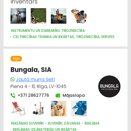
inventārs
INSTRUMENTU UN DARBARĪKU TIRDZNIECĪBA
CELTNIECĪBAS TEHNIKA UN IEKĀRTAS; TIRDZNIECĪBA, SERVISS
CELTNIECĪBAS UN REMONTA DARBI
CELTNIECĪBAS TEHNIKA UN IEKĀRTAS; NOMA
NOMA
INSTRUMENTU UN DARBARĪKU LABOŠANA, SERVISS
Rīga
Bungala, SIA
Jautā mums šeit!
Piena 4 - 8, Rīga, LV-1045
+371 28627776
Mājaslapa
REKLĀMAS SUVENĪRI
SUVENĪRI, DĀVANAS
REKLĀMA
REKLĀMAS IZEJMATERIĀLI UN IEKĀRTAS