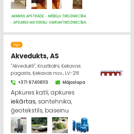
AKMENS APSTRĀDE
MĒBEĻU TIRDZNIECĪBA
APDARES MATERIĀLI: VAIRUMTIRDZNIECĪBA
MĒBEĻU RAŽOŠANA, MĒBEĻU SAGATAVES
APDARES MATERIĀLI: TIRDZNIECĪBA
Rīga
Akvedukts, AS
"Akvedukti", Krustkalni, Ķekavas
pagasts, Ķekavas nov., LV-2111
+371 67408113
Mājaslapa
Apkures katli, apkures
iekārtas
, santehnika,
ģeotekstils, baseinu