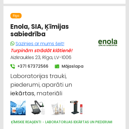
LAUKSAIMNIECĪBAS PAKALPOJUMI
LAUKSAIMNIECĪBAS TEHNIKAS UN TRAKTORTEHNIKAS
TIRDZNIECĪBA
Rīga
LAUKSAIMNIECĪBAS TEHNIKAS UN TRAKTORTEHNIKAS REZERVES
DAĻAS
Enola, SIA, Ķīmijas
LAUKSAIMNIECĪBAS TEHNIKAS UN TRAKTORTEHNIKAS
sabiedrība
LABOŠANA, REMONTS
KOKAPSTRĀDE
SADZĪVES TEHNIKAS TIRDZNIECĪBA
Sazinies ar mums šeit!
SADZĪVES TEHNIKAS VAIRUMTIRDZNIECĪBA
Turpinām strādāt klātienē!
MEDICĪNAS TEHNIKA, INSTRUMENTI, PRECES UN PIEDERUMI
Aizkraukles 23, Rīga, LV-1006
+371 67372566
Mājaslapa
Laboratorijas trauki,
piederumi, aparāti un
iekārtas
, materiāli
ĶĪMISKIE REAĢENTI
LABORATORIJAS IEKĀRTAS UN PIEDERUMI