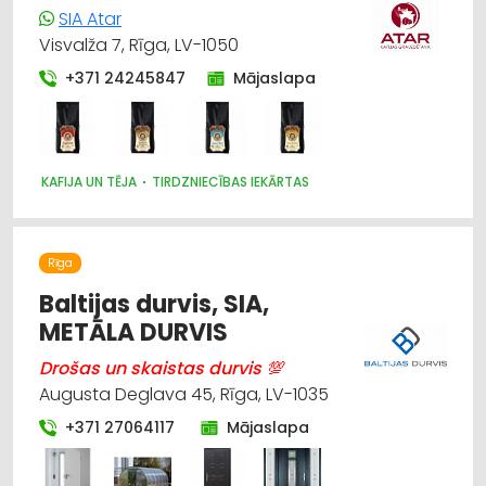
SIA Atar
APDARES MATERIĀLI: GRĪDAS SEGUMI
Visvalža 7, Rīga, LV-1050
MĒBEĻU RAŽOŠANA, MĒBEĻU SAGATAVES
+371 24245847
Mājaslapa
KAFIJA UN TĒJA
TIRDZNIECĪBAS IEKĀRTAS
Rīga
Baltijas durvis, SIA,
METĀLA DURVIS
Drošas un skaistas durvis 💯
Augusta Deglava 45, Rīga, LV-1035
+371 27064117
Mājaslapa