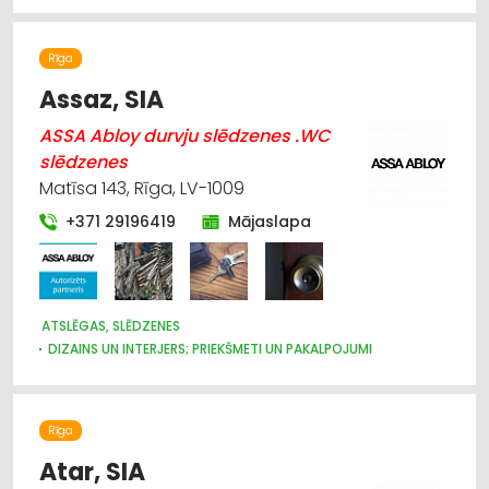
CELTNIECĪBAS TEHNIKA UN IEKĀRTAS; TIRDZNIECĪBA, SERVISS
CELTNIECĪBAS TEHNIKA UN IEKĀRTAS; NOMA
Rīga
ELEKTROTEHNISKO IEKĀRTU UN ELEKTROMATERIĀLU
TIRDZNIECĪBA
Assaz, SIA
ASSA Abloy durvju slēdzenes .WC
slēdzenes
Matīsa 143, Rīga, LV-1009
+371 29196419
Mājaslapa
ATSLĒGAS, SLĒDZENES
DIZAINS UN INTERJERS; PRIEKŠMETI UN PAKALPOJUMI
DURVIS, LOGI
APDARES DARBI
MĒBEĻU FURNITŪRA
ŽALŪZIJAS, AIZKARU STIEŅI
BŪVMATERIĀLU, BŪVKONSTRUKCIJU TIRDZNIECĪBA
Rīga
BŪVMATERIĀLU, BŪVKONSTRUKCIJU VAIRUMTIRDZNIECĪBA
APDARES MATERIĀLI: TIRDZNIECĪBA
Atar, SIA
CELTNIECĪBAS UN REMONTA DARBI