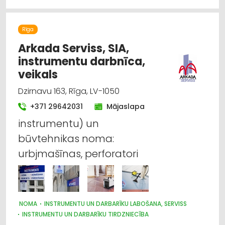
Rīga
Arkada Serviss, SIA,
instrumentu darbnīca,
veikals
Dzirnavu 163, Rīga, LV-1050
+371 29642031
Mājaslapa
instrumentu) un
būvtehnikas noma:
urbjmašīnas, perforatori
NOMA
INSTRUMENTU UN DARBARĪKU LABOŠANA, SERVISS
INSTRUMENTU UN DARBARĪKU TIRDZNIECĪBA
ELEKTROTEHNISKO IEKĀRTU UN ELEKTROMATERIĀLU LABOŠANA