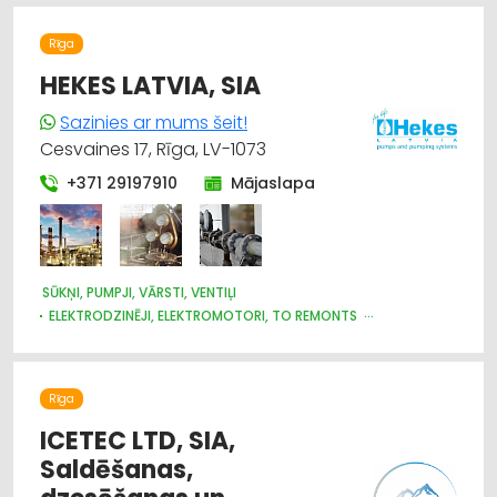
Rīga
HEKES LATVIA, SIA
Sazinies ar mums šeit!
Cesvaines 17, Rīga, LV-1073
+371 29197910
Mājaslapa
SŪKŅI, PUMPJI, VĀRSTI, VENTIĻI
ELEKTRODZINĒJI, ELEKTROMOTORI, TO REMONTS
ŪDENSAPGĀDE UN KANALIZĀCIJA
TIRDZNIECĪBAS IEKĀRTAS
PĀRTIKAS RŪPNIECĪBAS IEKĀRTAS
SILTUMTEHNIKA, APKURES IEKĀRTAS
Rīga
ICETEC LTD, SIA,
Saldēšanas,