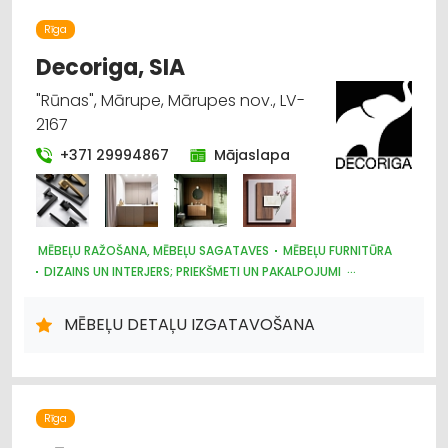
Rīga
Decoriga, SIA
"Rūnas", Mārupe, Mārupes nov., LV-
2167
+371 29994867
Mājaslapa
MĒBEĻU RAŽOŠANA, MĒBEĻU SAGATAVES
MĒBEĻU FURNITŪRA
DIZAINS UN INTERJERS; PRIEKŠMETI UN PAKALPOJUMI
MĒBEĻU TIRDZNIECĪBA
ARHITEKTŪRA, PROJEKTĒŠANA
APDARES MATERIĀLI: TIRDZNIECĪBA
MĒBEĻU DETAĻU IZGATAVOŠANA
APDARES MATERIĀLI: VAIRUMTIRDZNIECĪBA
BŪVMATERIĀLU, BŪVKONSTRUKCIJU TIRDZNIECĪBA
BŪVMATERIĀLU, BŪVKONSTRUKCIJU VAIRUMTIRDZNIECĪBA
Rīga