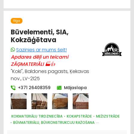
APĢĒRBI: IZGATAVOŠANA, ŠŪŠANA
TEKSTILIZSTRĀDĀJUMU TIRDZNIECĪBA
POLIGRĀFIJAS PAKALPOJUMI
Rīga
Būvelementi, SIA,
Kokzāģētava
Sazinies ar mums šeit!
Apdares dēļi un teicami
ZĀĢMATERIĀLI 🏭👍
"Koki", Baldones pagasts, Ķekavas
nov., LV-2125
+371 26408359
Mājaslapa
KOKMATERIĀLU TIRDZNIECĪBA
KOKAPSTRĀDE
MEŽIZSTRĀDE
BŪVMATERIĀLU, BŪVKONSTRUKCIJU RAŽOŠANA
APDARES MATERIĀLI: TIRDZNIECĪBA