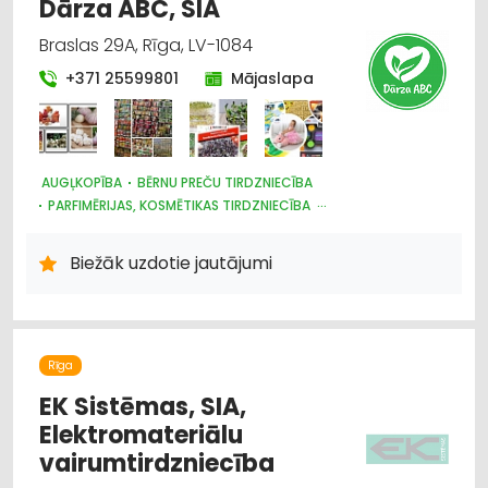
Dārza ABC, SIA
Braslas 29A, Rīga, LV-1084
+371 25599801
Mājaslapa
AUGĻKOPĪBA
BĒRNU PREČU TIRDZNIECĪBA
PARFIMĒRIJAS, KOSMĒTIKAS TIRDZNIECĪBA
SUVENĪRI, DĀVANAS
SAIMNIECĪBAS PREČU TIRDZNIECĪBA
HIGIĒNAS PRECES
Biežāk uzdotie jautājumi
ZOOPRECES, DZĪVNIEKU KOPŠANA UN APRŪPE
INTERNETVEIKALI, E-KOMERCIJA
ĶĪMISKĀS PRECES
HOBIJA PRECES
SĒKLAS UN STĀDI
AGROĶĪMIJA, MĒSLOŠANAS LĪDZEKĻI
DĀRZA TEHNIKA UN INVENTĀRS
Rīga
AUGKOPĪBA UN TEHNISKĀS KULTŪRAS
EK Sistēmas, SIA,
Elektromateriālu
vairumtirdzniecība