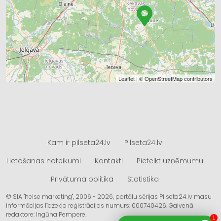
Leaflet
| ©
OpenStreetMap
contributors
Kam ir pilseta24.lv
Pilseta24.lv
Lietošanas noteikumi
Kontakti
Pieteikt uzņēmumu
Privātuma politika
Statistika
© SIA "heise marketing", 2006 - 2026, portālu sērijas Pilseta24.lv masu
informācijas līdzekļa reģistrācijas numurs: 000740426. Galvenā
redaktore: Ingūna Pempere.
1