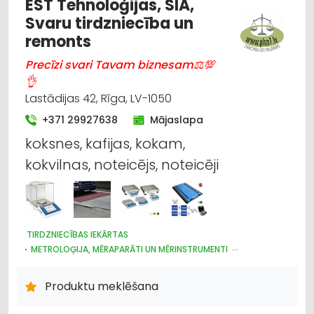
EST Tehnoloģijas, SIA,
Svaru tirdzniecība un
remonts
Precīzi svari Tavam biznesam⚖💯
👌
Lastādijas 42, Rīga, LV-1050
+371 29927638
Mājaslapa
koksnes, kafijas, kokam,
kokvilnas, noteicējs, noteicēji
TIRDZNIECĪBAS IEKĀRTAS
METROLOĢIJA, MĒRAPARĀTI UN MĒRINSTRUMENTI
NOLIKTAVU TEHNIKA UN APRĪKOJUMS
IEKRAUŠANAS UN IZKRAUŠANAS TEHNIKA
Produktu meklēšana
INTERNETVEIKALI, E-KOMERCIJA
LABORATORIJAS IEKĀRTAS UN PIEDERUMI