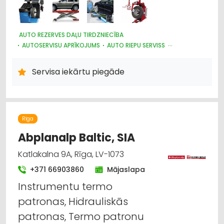
AUTO REZERVES DAĻU TIRDZNIECĪBA
AUTOSERVISU APRĪKOJUMS
AUTO RIEPU SERVISS
RŪPNIECISKĀS IEKĀRTAS, AUTOMATIZĀCIJA
Servisa iekārtu piegāde
Rīga
Abplanalp Baltic, SIA
Katlakalna 9A, Rīga, LV-1073
+371 66903860
Mājaslapa
Instrumentu termo
patronas, Hidrauliskās
patronas, Termo patronu