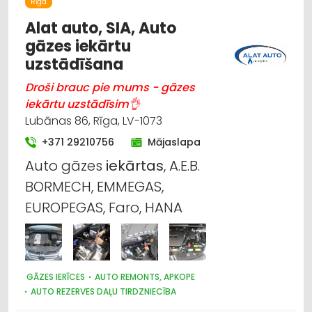
Rīga
SUVENĪRI, DĀVANAS
Alat auto, SIA, Auto
gāzes iekārtu
uzstādīšana
Droši brauc pie mums - gāzes
iekārtu uzstādīsim👌
Lubānas 86, Rīga, LV-1073
+371 29210756
Mājaslapa
Auto gāzes
iekārtas
, A.E.B.
BORMECH, EMMEGAS,
EUROPEGAS, Faro, HANA
GĀZES IERĪCES
AUTO REMONTS, APKOPE
AUTO REZERVES DAĻU TIRDZNIECĪBA
AUTO REZERVES DAĻU VAIRUMTIRDZNIECĪBA
AUTO GĀZE