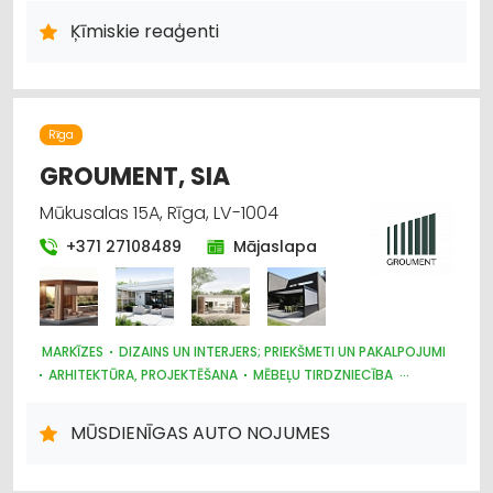
Ķīmiskie reaģenti
Rīga
GROUMENT, SIA
Mūkusalas 15A, Rīga, LV-1004
+371 27108489
Mājaslapa
MARKĪZES
DIZAINS UN INTERJERS; PRIEKŠMETI UN PAKALPOJUMI
ARHITEKTŪRA, PROJEKTĒŠANA
MĒBEĻU TIRDZNIECĪBA
ŽALŪZIJAS, AIZKARU STIEŅI
DĀRZA TEHNIKA UN INVENTĀRS
BŪVMATERIĀLU, BŪVKONSTRUKCIJU TIRDZNIECĪBA
MŪSDIENĪGAS AUTO NOJUMES