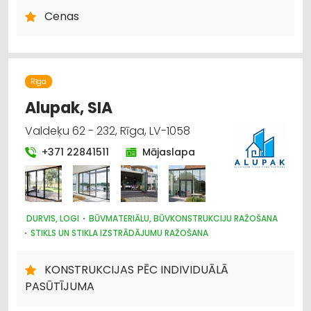
DZINĒJI, MOTORI, TO REMONTS
Cenas
AUTO PAPILDIERĪCES UN AKSESUĀRI; NAVIGĀCIJAS SISTĒMAS
Rīga
Alupak, SIA
Valdeķu 62 - 232, Rīga, LV-1058
+371 22841511
Mājaslapa
DURVIS, LOGI
BŪVMATERIĀLU, BŪVKONSTRUKCIJU RAŽOŠANA
STIKLS UN STIKLA IZSTRĀDĀJUMU RAŽOŠANA
STIKLS UN STIKLA IZSTRĀDĀJUMU TIRDZNIECĪBA
ATSLĒGAS, SLĒDZENES
KONSTRUKCIJAS PĒC INDIVIDUĀLĀ
PASŪTĪJUMA