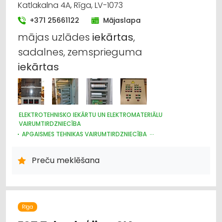
Katlakalna 4A, Rīga, LV-1073
+371 25661122
Mājaslapa
mājas uzlādes
iekārtas
,
sadalnes, zemsprieguma
iekārtas
ELEKTROTEHNISKO IEKĀRTU UN ELEKTROMATERIĀLU
VAIRUMTIRDZNIECĪBA
APGAISMES TEHNIKAS VAIRUMTIRDZNIECĪBA
HIDRAULISKĀS UN PNEIMATISKĀS IERĪCES
ELEKTROTEHNISKO IEKĀRTU UN ELEKTROMATERIĀLU
Preču meklēšana
TIRDZNIECĪBA
APGAISMES TEHNIKAS TIRDZNIECĪBA
Rīga