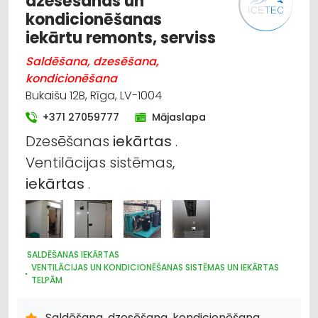
dzesēšanas un
kondicionēšanas
iekārtu remonts, serviss
Saldēšana, dzesēšana,
kondicionēšana
Bukaišu 12B, Rīga, LV-1004
+371 27059777
Mājaslapa
Dzesēšanas
iekārtas
.
Ventilācijas sistēmas,
iekārtas
.
SALDĒŠANAS IEKĀRTAS
VENTILĀCIJAS UN KONDICIONĒŠANAS SISTĒMAS UN IEKĀRTAS
TELPĀM
AVĀRIJAS DIENESTI
TIRDZNIECĪBAS IEKĀRTAS
SILTUMTEHNIKA, APKURES IEKĀRTAS
Saldēšana, dzesēšana, kondicionēšana