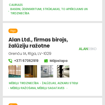
CAURULES
BASEINI, ŪDENSKRITUMI, STRŪKLAKAS, TO APRĪKOJUMS UN
TIRDZNIECĪBA
DĀRZA TEHNIKA UN INVENTĀRS
GĀZES APGĀDE
SANTEHNIKAS TIRDZNIECĪBA
SANTEHNIKAS VAIRUMTIRDZNIECĪBA
Rīga
SILTUMTEHNIKA, APKURES IEKĀRTAS
SŪKŅI, PUMPJI, VĀRSTI, VENTIĻI
Alan Ltd., firmas birojs,
ŪDENSAPGĀDE UN KANALIZĀCIJA
žalūziju ražotne
Grenču 1A, Rīga, LV-1029
+371 67062919
Mājaslapa
MĒBEĻU TIRDZNIECĪBA
ŽALŪZIJAS, AIZKARU STIEŅI
MĒBEĻU RAŽOŠANA, MĒBEĻU SAGATAVES
AUDUMU UN AIZKARU TIRDZNIECĪBA
DIZAINS UN INTERJERS; PRIEKŠMETI UN PAKALPOJUMI
MARKĪZES
TRAUKI
APGAISMES TEHNIKAS TIRDZNIECĪBA