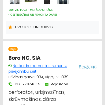
DURVIS, LOGI
METĀLAPSTRĀDE
CELTNIECĪBAS UN REMONTA DARBI
BŪVMATERIĀLU, BŪVKONSTRUKCIJU TIRDZNIECĪBA
SEIFI
KRĀSNIS UN KAMĪNI
DĀRZA TEHNIKA UN INVENTĀRS
PVC LOGI UN DURVIS
INTERNETVEIKALI, E-KOMERCIJA
ATSLĒGAS, SLĒDZENES
Rīga
Bora NC, SIA
Noskaidro nomas instrumentu
pieejamību šeit!
Brīvības gatve 193A, Rīga, LV-1039
+371 27074854
Mājaslapa
perforatori, urbjmašīnas,
skrūvmašīnas, dārza