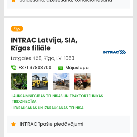
SILTUMAPGĀDE UN SILTUMTĪKLI
Rīga
INTRAC Latvija, SIA,
Rīgas filiāle
Latgales 458, Rīga, LV-1063
+371 67803700
Mājaslapa
LAUKSAIMNIECĪBAS TEHNIKAS UN TRAKTORTEHNIKAS
TIRDZNIECĪBA
IEKRAUŠANAS UN IZKRAUŠANAS TEHNIKA
NOLIKTAVU TEHNIKA UN APRĪKOJUMS
CELTNIECĪBAS TEHNIKA UN IEKĀRTAS; TIRDZNIECĪBA, SERVISS
INTRAC īpašie piedāvājumi
MEŽKOPĪBAS UN MEŽIZSTRĀDES TEHNIKA
LAUKSAIMNIECĪBAS TEHNIKAS UN TRAKTORTEHNIKAS REZERVES