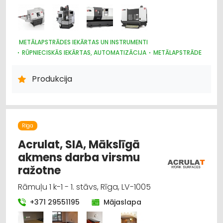
METĀLAPSTRĀDES IEKĀRTAS UN INSTRUMENTI
RŪPNIECISKĀS IEKĀRTAS, AUTOMATIZĀCIJA
METĀLAPSTRĀDE
MOTORU EĻĻAS, SMĒRVIELAS
INSTRUMENTU UN DARBARĪKU TIRDZNIECĪBA
Produkcija
Rīga
Acrulat, SIA, Mākslīgā
akmens darba virsmu
ražotne
Rāmuļu 1 k-1 - 1. stāvs, Rīga, LV-1005
+371 29551195
Mājaslapa