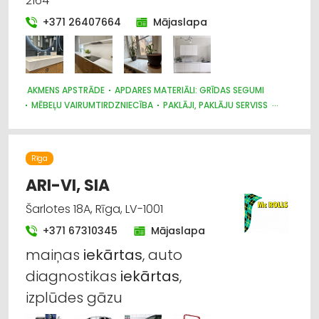
2164
Celtniecības un remonta darbi
+371 26407664
Mājaslapa
Būvmateriālu, būvkonstrukciju tirdzniecība
Internetveikali, e-komercija
AKMENS APSTRĀDE
APDARES MATERIĀLI: GRĪDAS SEGUMI
MĒBEĻU VAIRUMTIRDZNIECĪBA
PAKLĀJI, PAKLĀJU SERVISS
Mēbeļu ražošana, mēbeļu sagataves
TREPES, KĀPNES
MĒBEĻU RAŽOŠANA, MĒBEĻU SAGATAVES
DIZAINS UN INTERJERS; PRIEKŠMETI UN PAKALPOJUMI
MĒBEĻU TIRDZNIECĪBA
APDARES MATERIĀLI: TIRDZNIECĪBA
Apdares materiāli: tirdzniecība
Rīga
KRĀSNIS UN KAMĪNI
APDARES MATERIĀLI: RAŽOŠANA
ARI-VI, SIA
Šarlotes 18A, Rīga, LV-1001
+371 67310345
Mājaslapa
maiņas
iekārtas
, auto
diagnostikas
iekārtas
,
izplūdes gāzu