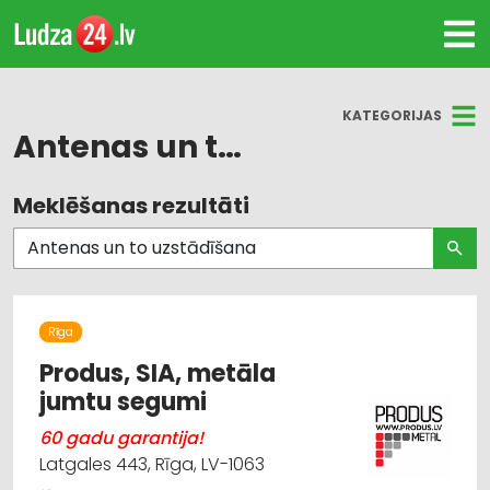
KATEGORIJAS
Antenas un to uzstādīšana
Meklēšanas rezultāti
Visas nozares
Metālizstrādājumi
Antenas un to uzstādīšana
Rīga
Apsardze: aizsargierīces, sistēmas,
Produs, SIA, metāla
videonovērošana
jumtu segumi
60 gadu garantija!
Būvmateriālu, būvkonstrukciju ražošana
Latgales 443, Rīga, LV-1063