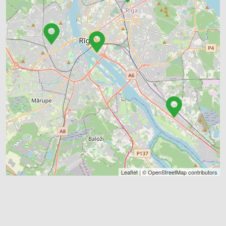
Leaflet
| ©
OpenStreetMap
contributors