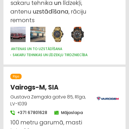
sakaru tehnika
un
līdzekļi,
antenu
uzstādīšana
, rāciju
remonts
ANTENAS UN TO UZSTĀDĪŠANA
SAKARU TEHNIKAS UN LĪDZEKĻU TIRDZNIECĪBA
SAKARU TEHNIKAS UN LĪDZEKĻU VAIRUMTIRDZNIECĪBA
SAKARU TEHNIKAS UN LĪDZEKĻU LABOŠANA, SERVISS
PULKSTEŅU TIRDZNIECĪBA
TELEVĪZIJA
VĀJSTRĀVAS TĪKLI
Rīga
APSARDZE: AIZSARGIERĪCES, SISTĒMAS, VIDEONOVĒROŠANA
Vairogs-M, SIA
Gustava Zemgala gatve 85, Rīga,
LV-1039
+371 67801628
Mājaslapa
100 metru garumā, masti