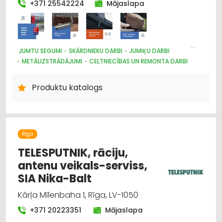
Būvmateriālu, būvkonstrukciju tirdzniecība
+371 25542224
Mājaslapa
Celtniecības un remonta darbi
Durvis, logi
JUMTU SEGUMI
SKĀRDNIEKU DARBI
JUMIĶU DARBI
METĀLIZSTRĀDĀJUMI
CELTNIECĪBAS UN REMONTA DARBI
Dūmvadi, to izgatavošana, uzstādīšana
METĀLA TIRDZNIECĪBA
BŪVMATERIĀLU, BŪVKONSTRUKCIJU TIRDZNIECĪBA
Produktu katalogs
DŪMVADI, TO IZGATAVOŠANA, UZSTĀDĪŠANA
DURVIS, LOGI
Iekraušanas un izkraušanas tehnika
Jumiķu darbi
Rīga
TELESPUTNIK, rāciju,
antenu veikals-serviss,
SIA Nika-Balt
Kārļa Mīlenbaha 1, Rīga, LV-1050
+371 20223351
Mājaslapa