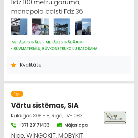
līdz 100 metru garumā,
monopola balsti līdz 36
METĀLAPSTRĀDE
METĀLIZSTRĀDĀJUMI
BŪVMATERIĀLU, BŪVKONSTRUKCIJU RAŽOŠANA
IEKRAUŠANAS UN IZKRAUŠANAS TEHNIKA
ANTENAS UN TO UZSTĀDĪŠANA
Kvalitāte
Rīga
Vārtu sistēmas, SIA
Kuldīgas 39B - 8, Rīga, LV-1083
+371 29171433
Mājaslapa
Nice, WINGOKIT, MOBYKIT,