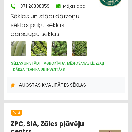
+371 28308059
Mājaslapa
Sēklas
un
stādi dārzeņu
sēklas puķu sēklas
garšaugu sēklas
SĒKLAS UN STĀDI
AGROĶĪMIJA, MĒSLOŠANAS LĪDZEKĻI
DĀRZA TEHNIKA UN INVENTĀRS
AUGSTAS KVALITĀTES SĒKLAS
Talsi
ZPC, SIA, Zāles pļāvēju
centrs