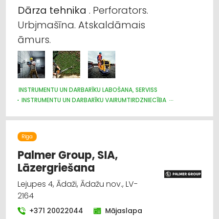
Dārza
tehnika
. Perforators.
Urbjmašīna. Atskaldāmais
āmurs.
INSTRUMENTU UN DARBARĪKU LABOŠANA, SERVISS
INSTRUMENTU UN DARBARĪKU VAIRUMTIRDZNIECĪBA
INSTRUMENTU UN DARBARĪKU TIRDZNIECĪBA
CELTNIECĪBAS TEHNIKA UN IEKĀRTAS; NOMA
CELTNIECĪBAS TEHNIKA UN IEKĀRTAS; TIRDZNIECĪBA, SERVISS
Rīga
CELTNIECĪBAS UN REMONTA DARBI
DĀRZA TEHNIKA UN INVENTĀRS
Palmer Group, SIA,
BŪVMATERIĀLU, BŪVKONSTRUKCIJU TIRDZNIECĪBA
Lāzergriešana
Lejupes 4, Ādaži, Ādažu nov., LV-
2164
+371 20022044
Mājaslapa