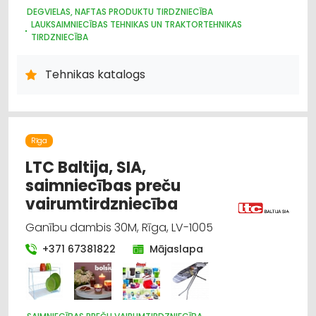
DEGVIELAS, NAFTAS PRODUKTU TIRDZNIECĪBA
LAUKSAIMNIECĪBAS TEHNIKAS UN TRAKTORTEHNIKAS
TIRDZNIECĪBA
IEKRAUŠANAS UN IZKRAUŠANAS TEHNIKA
LAUKSAIMNIECĪBAS TEHNIKAS UN TRAKTORTEHNIKAS NOMA
Tehnikas katalogs
LAUKSAIMNIECĪBAS TEHNIKAS UN TRAKTORTEHNIKAS REZERVES
DAĻAS
MOTORU EĻĻAS, SMĒRVIELAS
MEŽKOPĪBAS UN MEŽIZSTRĀDES TEHNIKA
AUTO ĶĪMIJA, AUTO KRĀSAS
Rīga
LABIEKĀRTOŠANA, APZAĻUMOŠANA
UZKOPŠANAS SERVISS
LTC Baltija, SIA,
DĀRZA TEHNIKA UN INVENTĀRS
LAUKSAIMNIECĪBAS TEHNIKAS UN TRAKTORTEHNIKAS
saimniecības preču
LABOŠANA, REMONTS
vairumtirdzniecība
Ganību dambis 30M, Rīga, LV-1005
+371 67381822
Mājaslapa