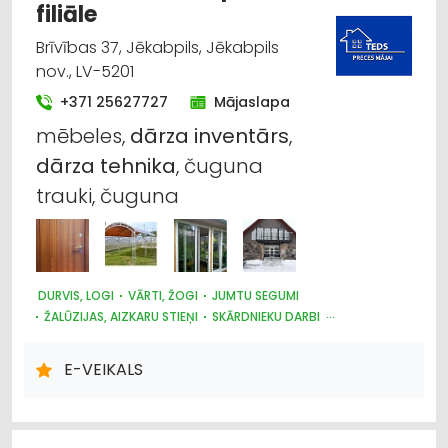
filiāle
Brīvības 37, Jēkabpils, Jēkabpils
nov., LV-5201
+371 25627727
Mājaslapa
mēbeles,
dārza
inventārs
,
dārza
tehnika
, čuguna
trauki, čuguna
DURVIS, LOGI
VĀRTI, ŽOGI
JUMTU SEGUMI
ŽALŪZIJAS, AIZKARU STIEŅI
SKĀRDNIEKU DARBI
KRĀSNIS UN KAMĪNI
SILTUMAPGĀDE UN SILTUMTĪKLI
DŪMVADI, TO IZGATAVOŠANA, UZSTĀDĪŠANA
E-VEIKALS
METĀLIZSTRĀDĀJUMI
SAIMNIECĪBAS PREČU TIRDZNIECĪBA
DĀRZA TEHNIKA UN INVENTĀRS
AUTO RIEPU, AUTO DISKU TIRDZNIECĪBA