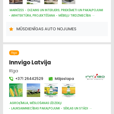
MARKĪZES
DIZAINS UN INTERJERS; PRIEKŠMETI UN PAKALPOJUMI
ARHITEKTŪRA, PROJEKTĒŠANA
MĒBEĻU TIRDZNIECĪBA
ŽALŪZIJAS, AIZKARU STIEŅI
DĀRZA TEHNIKA UN INVENTĀRS
BŪVMATERIĀLU, BŪVKONSTRUKCIJU TIRDZNIECĪBA
MŪSDIENĪGAS AUTO NOJUMES
Rīga
Innvigo Latvija
Rīga
+371 26442529
Mājaslapa
AGROĶĪMIJA, MĒSLOŠANAS LĪDZEKĻI
LAUKSAIMNIECĪBAS PAKALPOJUMI
SĒKLAS UN STĀDI
LABIEKĀRTOŠANA, APZAĻUMOŠANA