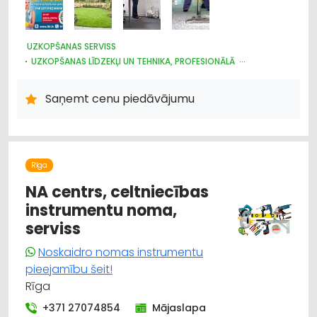
UZKOPŠANAS SERVISS
UZKOPŠANAS LĪDZEKĻI UN TEHNIKA, PROFESIONĀLĀ
MAZGĀŠANAS LĪDZEKĻI
ĶĪMISKĀ TĪRĪŠANA
NAMU APSAIMNIEKOŠANA
Saņemt cenu piedāvājumu
Rīga
NA centrs, celtniecības
instrumentu noma,
serviss
Noskaidro nomas instrumentu
pieejamību šeit!
Rīga
+371 27074854
Mājaslapa