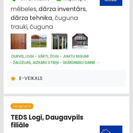
mēbeles,
dārza
inventārs
,
dārza
tehnika
, čuguna
trauki, čuguna
DURVIS, LOGI
VĀRTI, ŽOGI
JUMTU SEGUMI
ŽALŪZIJAS, AIZKARU STIEŅI
SKĀRDNIEKU DARBI
KRĀSNIS UN KAMĪNI
SILTUMAPGĀDE UN SILTUMTĪKLI
DŪMVADI, TO IZGATAVOŠANA, UZSTĀDĪŠANA
E-VEIKALS
METĀLIZSTRĀDĀJUMI
SAIMNIECĪBAS PREČU TIRDZNIECĪBA
DĀRZA TEHNIKA UN INVENTĀRS
AUTO RIEPU, AUTO DISKU TIRDZNIECĪBA
Daugavpils
TEDS Logi, Daugavpils
filiāle