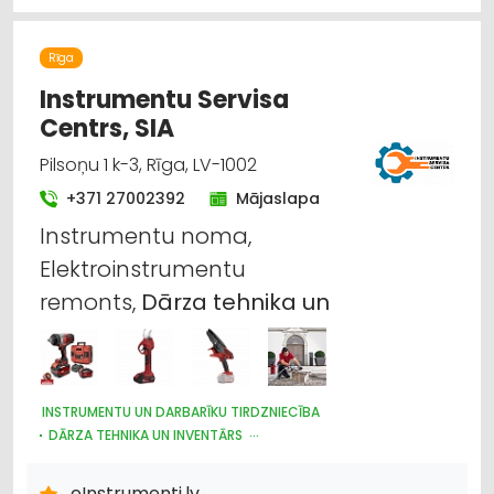
DĀRZA TEHNIKA UN INVENTĀRS
Rīga
Instrumentu Servisa
Centrs, SIA
Pilsoņu 1 k-3, Rīga, LV-1002
+371 27002392
Mājaslapa
Instrumentu noma,
Elektroinstrumentu
remonts,
Dārza
tehnika
un
INSTRUMENTU UN DARBARĪKU TIRDZNIECĪBA
DĀRZA TEHNIKA UN INVENTĀRS
CELTNIECĪBAS TEHNIKA UN IEKĀRTAS; NOMA
INSTRUMENTU UN DARBARĪKU LABOŠANA, SERVISS
eInstrumenti.lv