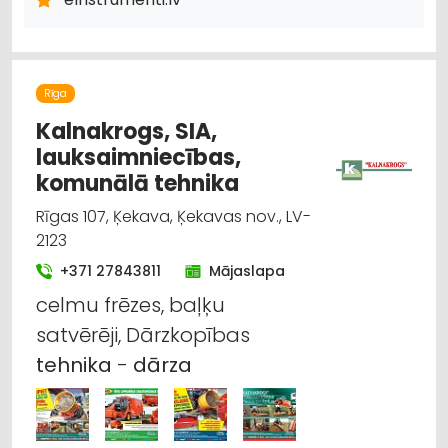
Rīga
Kalnakrogs, SIA,
lauksaimniecības,
komunālā tehnika
Rīgas 107, Ķekava, Ķekavas nov., LV-
2123
+371 27843811
Mājaslapa
celmu frēzes, baļķu
satvērēji, Dārzkopības
tehnika
-
dārza