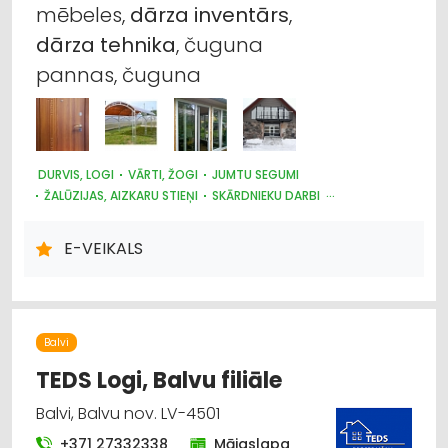
mēbeles,
dārza
inventārs
,
Instrumentu un darbarīku labošana, serviss
dārza
tehnika
, čuguna
pannas, čuguna
Krāsnis un kamīni
Metālizstrādājumi
Vārti, žogi
DURVIS, LOGI
VĀRTI, ŽOGI
JUMTU SEGUMI
ŽALŪZIJAS, AIZKARU STIEŅI
SKĀRDNIEKU DARBI
Žalūzijas, aizkaru stieņi
KRĀSNIS UN KAMĪNI
SILTUMAPGĀDE UN SILTUMTĪKLI
DŪMVADI, TO IZGATAVOŠANA, UZSTĀDĪŠANA
E-VEIKALS
METĀLIZSTRĀDĀJUMI
SAIMNIECĪBAS PREČU TIRDZNIECĪBA
DĀRZA TEHNIKA UN INVENTĀRS
Balvi
TEDS Logi, Balvu filiāle
Balvi, Balvu nov. LV-4501
+371 27332338
Mājaslapa