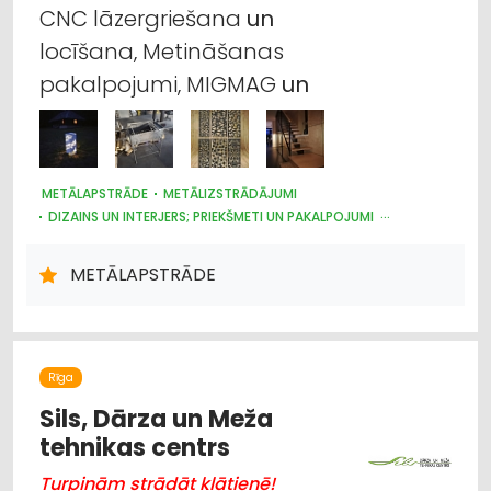
CNC lāzergriešana
un
locīšana, Metināšanas
pakalpojumi, MIGMAG
un
METĀLAPSTRĀDE
METĀLIZSTRĀDĀJUMI
DIZAINS UN INTERJERS; PRIEKŠMETI UN PAKALPOJUMI
JAHTU, LAIVU UN KUTERU BŪVE
DĀRZA TEHNIKA UN INVENTĀRS
VĀRTI, ŽOGI
METĀLAPSTRĀDE
TREPES, KĀPNES
RESTAURĀCIJA
PĀRTIKAS RŪPNIECĪBAS IEKĀRTAS
MAŠĪNBŪVE
LAUKSAIMNIECĪBAS TEHNIKAS UN TRAKTORTEHNIKAS REZERVES
DAĻAS
Rīga
Sils, Dārza un Meža
tehnikas centrs
Turpinām strādāt klātienē!