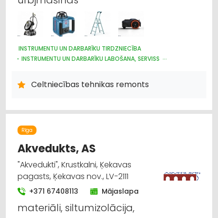
INSTRUMENTU UN DARBARĪKU TIRDZNIECĪBA
INSTRUMENTU UN DARBARĪKU LABOŠANA, SERVISS
CELTNIECĪBAS TEHNIKA UN IEKĀRTAS; TIRDZNIECĪBA, SERVISS
DĀRZA TEHNIKA UN INVENTĀRS
Celtniecības tehnikas remonts
IEKRAUŠANAS UN IZKRAUŠANAS TEHNIKA
SŪKŅI, PUMPJI, VĀRSTI, VENTIĻI
DZINĒJI, MOTORI, TO REMONTS
ELEKTROTEHNISKO IEKĀRTU UN ELEKTROMATERIĀLU LABOŠANA
METĀLAPSTRĀDES IEKĀRTAS UN INSTRUMENTI
Rīga
KOKAPSTRĀDES IEKĀRTAS UN INSTRUMENTI
Akvedukts, AS
HIDRAULISKĀS UN PNEIMATISKĀS IERĪCES
LABIEKĀRTOŠANA, APZAĻUMOŠANA
TREPES, KĀPNES
"Akvedukti", Krustkalni, Ķekavas
UZKOPŠANAS LĪDZEKĻI UN TEHNIKA, PROFESIONĀLĀ
pagasts, Ķekavas nov., LV-2111
+371 67408113
Mājaslapa
materiāli, siltumizolācija,