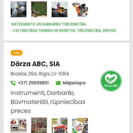
INSTRUMENTU UN DARBARĪKU TIRDZNIECĪBA
CELTNIECĪBAS TEHNIKA UN IEKĀRTAS; TIRDZNIECĪBA, SERVISS
CELTNIECĪBAS UN REMONTA DARBI
CELTNIECĪBAS TEHNIKA UN IEKĀRTAS; NOMA
NOMA
INSTRUMENTU UN DARBARĪKU LABOŠANA, SERVISS
Rīga
Dārza ABC, SIA
Braslas 29A, Rīga, LV-1084
+371 25599801
Mājaslapa
Instrumenti, Darbarīki,
Būvmateriāli, rūpniecības
preces