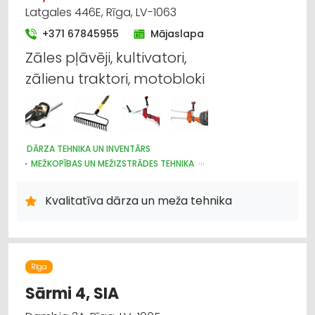
Latgales 446E, Rīga, LV-1063
+371 67845955
Mājaslapa
Zāles pļāvēji, kultivatori,
zālienu traktori, motobloki
DĀRZA TEHNIKA UN INVENTĀRS
MEŽKOPĪBAS UN MEŽIZSTRĀDES TEHNIKA
INSTRUMENTU UN DARBARĪKU TIRDZNIECĪBA
Kvalitatīva dārza un meža tehnika
Rīga
Sārmi 4, SIA