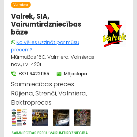
Valmiera
Valrek, SIA,
Vairumtirdzniecības
bāze
Ko vēlies uzzināt par mūsu
precēm?
Mūrmuižas 16C, Valmiera, Valmieras
nov., LV-4201
+371 64221155
Mājaslapa
Saimniecības preces
Rūjiena, Strenči, Valmiera,
Elektropreces
SAIMNIECĪBAS PREČU VAIRUMTIRDZNIECĪBA