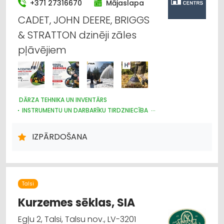
+371 27316670
Mājaslapa
CADET, JOHN DEERE, BRIGGS
& STRATTON dzinēji zāles
pļāvējiem
DĀRZA TEHNIKA UN INVENTĀRS
INSTRUMENTU UN DARBARĪKU TIRDZNIECĪBA
MEŽKOPĪBAS UN MEŽIZSTRĀDES TEHNIKA
LAUKSAIMNIECĪBAS TEHNIKAS UN TRAKTORTEHNIKAS
IZPĀRDOŠANA
LABOŠANA, REMONTS
LAUKSAIMNIECĪBAS TEHNIKAS UN TRAKTORTEHNIKAS REZERVES
DAĻAS
ELEKTRODZINĒJI, ELEKTROMOTORI, TO REMONTS
LABIEKĀRTOŠANA, APZAĻUMOŠANA
Talsi
KOKU KOPŠANA, ARBORISTI
INTERNETVEIKALI, E-KOMERCIJA
Kurzemes sēklas, SIA
Egļu 2, Talsi, Talsu nov., LV-3201