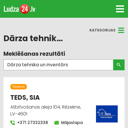
KATEGORIJAS
Dārza tehnika un inventārs
Meklēšanas rezultāti
Visas nozares
Dārza tehnika un inventārs
Instrumentu un darbarīku tirdzniecība
Rēzekne
Saimniecības preču tirdzniecība
TEDS, SIA
Atbrīvošanas aleja 104, Rēzekne,
Internetveikali, e-komercija
LV-4601
Durvis, logi
+371 27332338
Mājaslapa