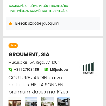
AUGĻKOPĪBA
BĒRNU PREČU TIRDZNIECĪBA
PARFIMĒRIJAS, KOSMĒTIKAS TIRDZNIECĪBA
SUVENĪRI, DĀVANAS
SAIMNIECĪBAS PREČU TIRDZNIECĪBA
HIGIĒNAS PRECES
Biežāk uzdotie jautājumi
ZOOPRECES, DZĪVNIEKU KOPŠANA UN APRŪPE
INTERNETVEIKALI, E-KOMERCIJA
ĶĪMISKĀS PRECES
HOBIJA PRECES
SĒKLAS UN STĀDI
AGROĶĪMIJA, MĒSLOŠANAS LĪDZEKĻI
DĀRZA TEHNIKA UN INVENTĀRS
Rīga
AUGKOPĪBA UN TEHNISKĀS KULTŪRAS
GROUMENT, SIA
Mūkusalas 15A, Rīga, LV-1004
+371 27108489
Mājaslapa
COUTURE JARDIN
dārza
mēbeles. HELLA SONNEN
premium klases markīzes