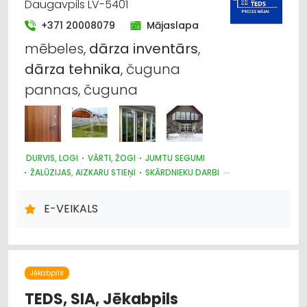
Daugavpils LV-5401
+371 20008079
Mājaslapa
mēbeles,
dārza
inventārs
,
dārza
tehnika
, čuguna
pannas, čuguna
DURVIS, LOGI
VĀRTI, ŽOGI
JUMTU SEGUMI
ŽALŪZIJAS, AIZKARU STIEŅI
SKĀRDNIEKU DARBI
KRĀSNIS UN KAMĪNI
SILTUMAPGĀDE UN SILTUMTĪKLI
DŪMVADI, TO IZGATAVOŠANA, UZSTĀDĪŠANA
E-VEIKALS
METĀLIZSTRĀDĀJUMI
SAIMNIECĪBAS PREČU TIRDZNIECĪBA
DĀRZA TEHNIKA UN INVENTĀRS
AUTO RIEPU, AUTO DISKU TIRDZNIECĪBA
Jēkabpils
TEDS, SIA, Jēkabpils