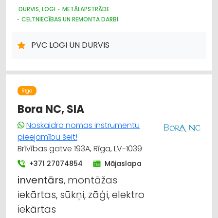
DURVIS, LOGI
METĀLAPSTRĀDE
CELTNIECĪBAS UN REMONTA DARBI
BŪVMATERIĀLU, BŪVKONSTRUKCIJU TIRDZNIECĪBA
SEIFI
KRĀSNIS UN KAMĪNI
DĀRZA TEHNIKA UN INVENTĀRS
PVC LOGI UN DURVIS
INTERNETVEIKALI, E-KOMERCIJA
ATSLĒGAS, SLĒDZENES
Rīga
Bora NC, SIA
Noskaidro nomas instrumentu
pieejamību šeit!
Brīvības gatve 193A, Rīga, LV-1039
+371 27074854
Mājaslapa
inventārs
, montāžas
iekārtas, sūkņi, zāģi, elektro
iekārtas