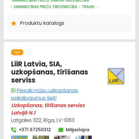
SAIMNIECĪBAS PREČU VAIRUMTIRDZNIECĪBA
SAIMNIECĪBAS PREČU TIRDZNIECĪBA
TRAUKI
PLASTMASAS IZSTRĀDĀJUMI
HIGIĒNAS PRECES
UZKOPŠANAS LĪDZEKĻI UN TEHNIKA, PROFESIONĀLĀ
Produktu katalogs
IEPAKOJUMS, IESAIŅOŠANA
DĀRZA TEHNIKA UN INVENTĀRS
Rīga
LiiR Latvia, SIA,
uzkopšanas, tīrīšanas
serviss
Piesaki mūsu uzkopšanas
pakalpojumus šeit!
Uzkopšanas, tīrīšanas serviss
Latvijā N.1
Latgales 322, Rīga, LV-1063
+371 67250312
Mājaslapa