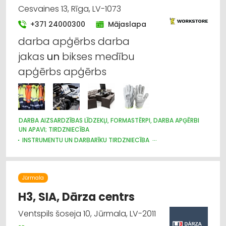
Cesvaines 13, Rīga, LV-1073
+371 24000300
Mājaslapa
darba apģērbs darba
jakas
un
bikses medību
apģērbs apģērbs
DARBA AIZSARDZĪBAS LĪDZEKĻI, FORMASTĒRPI, DARBA APĢĒRBI
UN APAVI; TIRDZNIECĪBA
INSTRUMENTU UN DARBARĪKU TIRDZNIECĪBA
DĀRZA TEHNIKA UN INVENTĀRS
INTERNETVEIKALI, E-KOMERCIJA
MOTORU EĻĻAS, SMĒRVIELAS
Jūrmala
H3, SIA, Dārza centrs
Ventspils šoseja 10, Jūrmala, LV-2011