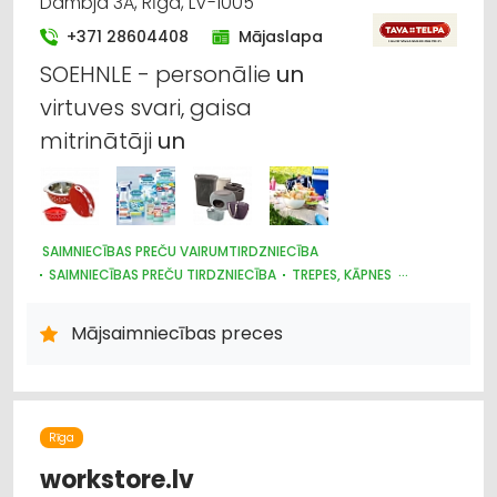
Dambja 3A, Rīga, LV-1005
+371 28604408
Mājaslapa
SOEHNLE - personālie
un
virtuves svari, gaisa
mitrinātāji
un
SAIMNIECĪBAS PREČU VAIRUMTIRDZNIECĪBA
SAIMNIECĪBAS PREČU TIRDZNIECĪBA
TREPES, KĀPNES
PLASTMASAS IZSTRĀDĀJUMI
MĒBEĻU TIRDZNIECĪBA
TRAUKI
UZKOPŠANAS LĪDZEKĻI UN TEHNIKA, PROFESIONĀLĀ
Mājsaimniecības preces
HIGIĒNAS PRECES
INTERNETVEIKALI, E-KOMERCIJA
Rīga
workstore.lv