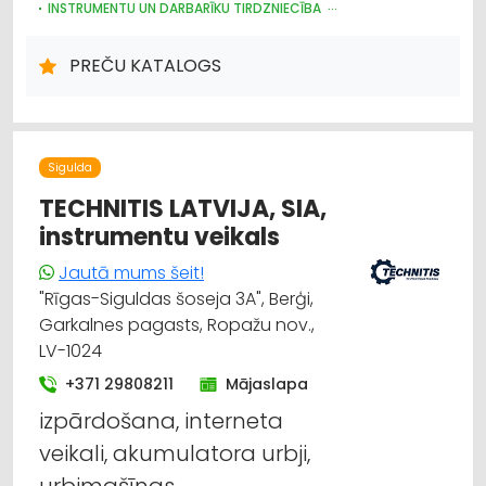
INSTRUMENTU UN DARBARĪKU TIRDZNIECĪBA
PLASTMASAS IZSTRĀDĀJUMI
DARBA AIZSARDZĪBAS LĪDZEKĻI, FORMASTĒRPI, DARBA APĢĒRBI
PREČU KATALOGS
UN APAVI; TIRDZNIECĪBA
TRAUKI
HIGIĒNAS PRECES
IEPAKOJUMS, IESAIŅOŠANA
DĀRZA TEHNIKA UN INVENTĀRS
SĒKLAS UN STĀDI
Sigulda
TECHNITIS LATVIJA, SIA,
instrumentu veikals
Jautā mums šeit!
"Rīgas-Siguldas šoseja 3A", Berģi,
Garkalnes pagasts, Ropažu nov.,
LV-1024
+371 29808211
Mājaslapa
izpārdošana, interneta
veikali, akumulatora urbji,
urbjmašīnas