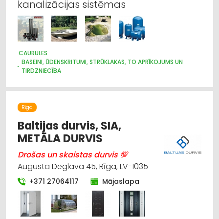
kanalizācijas sistēmas
CAURULES
BASEINI, ŪDENSKRITUMI, STRŪKLAKAS, TO APRĪKOJUMS UN
TIRDZNIECĪBA
DĀRZA TEHNIKA UN INVENTĀRS
GĀZES APGĀDE
SANTEHNIKAS TIRDZNIECĪBA
SANTEHNIKAS VAIRUMTIRDZNIECĪBA
Rīga
SILTUMTEHNIKA, APKURES IEKĀRTAS
SŪKŅI, PUMPJI, VĀRSTI, VENTIĻI
Baltijas durvis, SIA,
ŪDENSAPGĀDE UN KANALIZĀCIJA
METĀLA DURVIS
Drošas un skaistas durvis 💯
Augusta Deglava 45, Rīga, LV-1035
+371 27064117
Mājaslapa