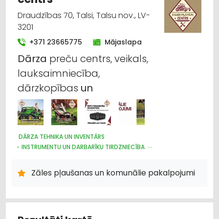
Draudzības 70, Talsi, Talsu nov., LV-
3201
+371 23665775
Mājaslapa
Dārza
preču centrs, veikals,
lauksaimniecība,
dārzkopības
un
DĀRZA TEHNIKA UN INVENTĀRS
INSTRUMENTU UN DARBARĪKU TIRDZNIECĪBA
INSTRUMENTU UN DARBARĪKU LABOŠANA, SERVISS
INTERNETVEIKALI, E-KOMERCIJA
AUTO REMONTS, APKOPE
Zāles pļaušanas un komunālie pakalpojumi
AUTO RIEPU SERVISS
LABIEKĀRTOŠANA, APZAĻUMOŠANA
NAMU APSAIMNIEKOŠANA
UZKOPŠANAS SERVISS
LAUKSAIMNIECĪBAS TEHNIKAS UN TRAKTORTEHNIKAS
LABOŠANA, REMONTS
LAUKSAIMNIECĪBAS TEHNIKAS UN TRAKTORTEHNIKAS