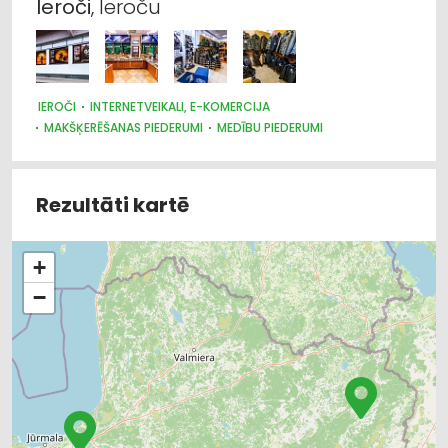
Ieroči
, Ieroču
IEROČI
INTERNETVEIKALI, E-KOMERCIJA
MAKŠĶERĒŠANAS PIEDERUMI
MEDĪBU PIEDERUMI
Rezultāti kartē
+
−