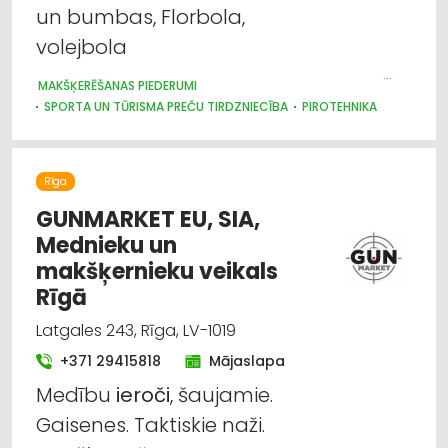
un bumbas, Florbola,
volejbola
MAKŠĶERĒŠANAS PIEDERUMI
SPORTA UN TŪRISMA PREČU TIRDZNIECĪBA
PIROTEHNIKA
IEROČI
Rīga
GUNMARKET EU, SIA,
Mednieku un
makšķernieku veikals
Rīgā
Latgales 243, Rīga, LV-1019
+371 29415818
Mājaslapa
Medību
ieroči
, šaujamie.
Gaisenes. Taktiskie naži.