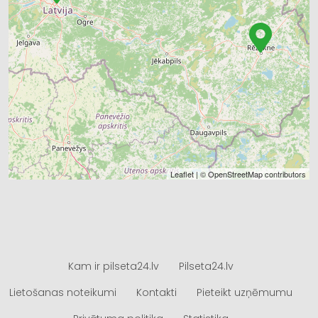
Leaflet
| ©
OpenStreetMap
contributors
Kam ir pilseta24.lv
Pilseta24.lv
Lietošanas noteikumi
Kontakti
Pieteikt uzņēmumu