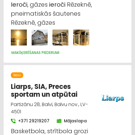
Ieroči
, gāzes
ieroči
Rēzeknē,
Sporta un tūrisma preču tirdzniecība
pneimatiskās šautenes
Rēzeknē, gāzes
MAKŠĶERĒŠANAS PIEDERUMI
Balvi
Liarps, SIA, Preces
sportam un atpūtai
Partizānu 28, Balvi, Balvu nov., LV-
4501
+371 29219207
Mājaslapa
Basketbola, strītbola grozi