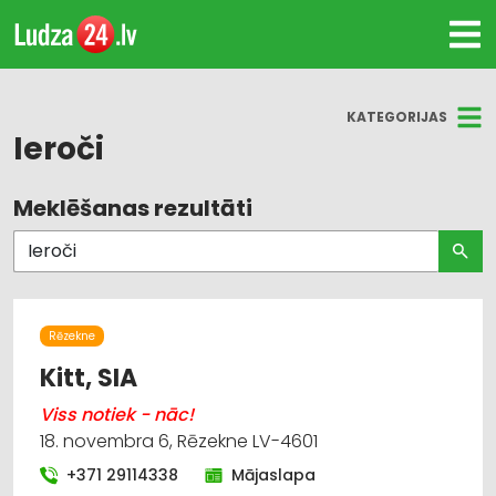
KATEGORIJAS
Ieroči
Meklēšanas rezultāti
Visas nozares
Makšķerēšanas piederumi
Ieroči
Rēzekne
Internetveikali, e-komercija
Kitt, SIA
Viss notiek - nāc!
Medību piederumi
18. novembra 6, Rēzekne LV-4601
Pirotehnika
+371 29114338
Mājaslapa